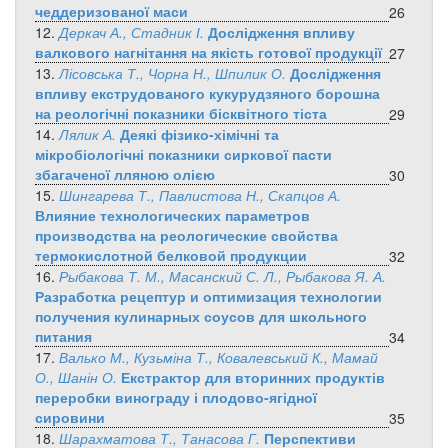
чеддеризованої маси
26
12.
Деркач А., Стадник І.
Дослідження впливу
валкового нагнітання на якість готової продукції
27
13.
Лісовська Т., Чорна Н., Шпилик О.
Дослідження
впливу екструдованого кукурудзяного борошна
на реологічні показники бісквітного тіста
29
14.
Лялик А.
Деякі фізико-хімічні та
мікробіологічні показники сиркової пасти
збагаченої лляною олією
30
15.
Шингарева Т., Павлистова Н., Скапцов А.
Влияние технологических параметров
производства на реологические свойства
термокислотной белковой продукции
32
16.
Рыбакова Т. М., Масанский С. Л., Рыбакова Я. А.
Разработка рецептур и оптимизация технологии
получения кулинарных соусов для школьного
питания
34
17.
Валько М., Кузьміна Т., Ковалевський К., Мамай
О., Шанін О.
Екстрактор для вторинних продуктів
переробки винограду і плодово-ягідної
сировини
35
18.
Шарахматова Т., Танасова Г.
Перспективи