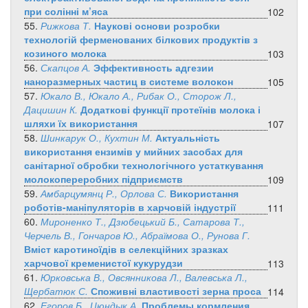
при солінні м’яса
102
55.
Рижкова Т.
Наукові основи розробки
технологій ферменованих білкових продуктів з
козиного молока
103
56.
Скапцов А.
Эффективность адгезии
наноразмерных частиц в системе волокон
105
57.
Юкало В., Юкало А., Рибак О., Сторож Л.,
Дацишин К.
Додаткові функції протеїнів молока і
шляхи їх використання
107
58.
Шинкарук О., Кухтин М.
Актуальність
використання ензимів у мийних засобах для
санітарної обробки технологічного устаткування
молокопереробних підприємств
109
59.
Амбарцумянц Р., Орлова С.
Використання
роботів-маніпуляторів в харчовій індустрії
111
60.
Мироненко Т., Дзюбецький Б., Сатарова Т.,
Черчель В., Гончаров Ю., Абраїмова О., Рунова Г.
Вміст каротиноїдів в селекційних зразках
харчової кременистої кукурудзи
113
61.
Юрковська В., Овсянникова Л., Валевська Л.,
Щербатюк С.
Споживні властивості зерна проса
114
62.
Егоров Б., Цюндык А.
Проблемы кормления