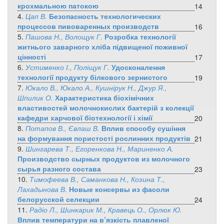
крохмальною патокою
14
4.
Цап В.
Безопасность технологических
процессов пивоваренных производств
16
5.
Пашова Н., Волощук Г.
Розробка технології
житнього заварного хліба підвищеної поживної
цінності
17
6.
Устименко І., Поліщук Г.
Удосконалення
технології продукту білкового зернистого
19
7.
Юкало В., Юкало А., Кушнірук Н., Джур Я.,
Шпилик О.
Характеристика біохімічних
властивостей молочнокислих бактерій з колекції
кафедри харчової біотехнології і хімії
20
8.
Потапов В., Євлаш В.
Вплив способу сушіння
на формування пористості рослинних продуктів
21
9.
Шингарева Т., Егоренкова Н., Мариненко А.
Производство сырных продуктов из молочного
сырья разного состава
23
10.
Тимофеева В., Саманкова Н., Козина Т.,
Лахадынова В.
Новые консервы из фасоли
белорусской селекции
24
11.
Радіо Л., Шинкарик М., Кравець О., Орлюк Ю.
Вплив температури на в’язкість плавленої