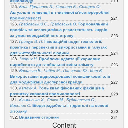
акриламіду
219
125.
Баль-Прилипко Л., Леонова Б., Сокирко О.
Актуальні тенденції вітчизняної мʼясопереробної
промисловості
221
126.
Грабовський С., Грабовська О.
Гормональний
профіль та неспецифічна резистентність кнурів
за умов передзабійного стресу
223
127.
Грищук В. П.
Інноваційні водні технології,
практика і перспективи використання в галузях
для життєдіяльності людини
224
128.
Зварич Н.
Проблеми адаптації харчових
виробництв до глобальної зміни клімату
226
129.
Васильєв В., Чобіт М., Панченко Ю., Кот В.
Використання відпрацьованої соняшникової олії
для модифікації дисперсної крейди
227
130.
Каплун А.
Роль кваліфікованих фахівців у
розвитку харчової промисловості
228
131.
Кузмінська Х., Савка М., Будішевська О.,
Воронов С.
Біодеградабельні гідрогелі на основі
хітозану
230
132.
Видавничі сторінки
231
Content