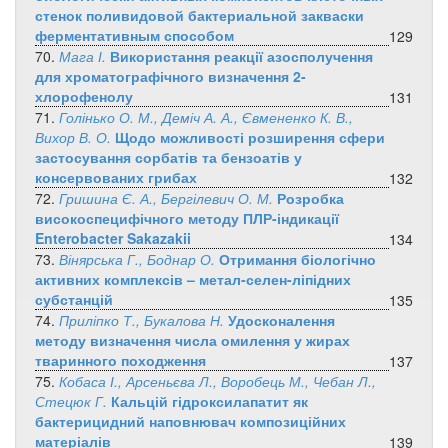
стенок поливидовой бактериальной закваски
ферментативным способом
129
70.
Мага І.
Використання реакції азосполучення
для хроматографічного визначення 2-
хлорофенолу
131
71.
Голінько О. М., Деміч А. А., Євмененко К. В.,
Вихор В. О.
Щодо можливості розширення сфери
застосування сорбатів та бензоатів у
консервованих грибах
132
72.
Гришина Є. А., Бергілевич О. М.
Розробка
високоспецифічного методу ПЛР-індикації
Enterobacter Sakazakii
134
73.
Вінярська Г., Боднар О.
Отримання біологічно
активних комплексів – метал-селен-ліпідних
субстанцій
135
74.
Приліпко Т., Букалова Н.
Удосконалення
методу визначення числа омилення у жирах
тваринного походження
137
75.
Кобаса І., Арсеньєва Л., Воробець М., Чебан Л.,
Стецюк Г.
Кальцій гідроксилапатит як
бактерицидний наповнювач композиційних
матеріалів
139