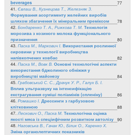
beverages
77
41.
Євлаш В., Кузнецова Т., Железняк З.
Формування асортименту желейних виробів
шляхом збагачення їх мінеральним преміксом
78
42.
Бондаренко Т. А., Рижкова Т. М.
Технологія
морозива з козиного молока функціонального
призначення
80
43.
Паска М., Маркович І.
Використання рослинної
сировини у технології виробництва
напівкопчених ковбас
82
44.
Паска М., Вовк В.
Основні технологічні аспекти
використання бджолиного обніжжя у
виробництві майонезу
84
45.
Грабовський С. С., Драчук У. Р., Галух Б. І.
Вплив ультразвуку на інтенсифікацію
екстрагування суміші поліамінів (спленіну)
86
46.
Ромашко І.
Дрессинги з гарбузовою
клітковиною
88
47.
Лескович О., Паска М.
Технологічна оцінка
якості мяса із спеціифічним розвитком автолізу
90
48.
Наговська В., Гачак Ю., Білик О., Харенко Х.
Зміна органолептичних показників