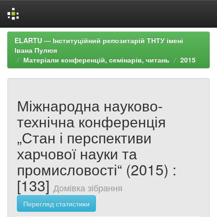
Skip
ELARTU — Інституційний репозитарій ТНТУ імені
navigation
Івана Пулюя
Матеріали конференцій, семінарів, читань
2015
Міжнародна науково-
технічна конференція
„Стан і перспективи
харчової науки та
промисловості“ (2015) :
[133]
Домівка зібрання
Перегляд статистики