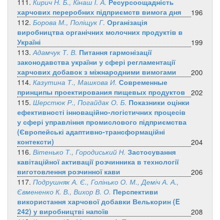
111.
Кирич Н. Б., Кінаш І. А.
Ресурсоощадність
харчових переробних підприємств вимога дня
196
112.
Борова М., Поліщук Г.
Організація
виробництва органічних молочних продуктів в
Україні
199
113.
Адамчук Т. В.
Питання гармонізації
законодавства україни у сфері регламентації
харчових добавок з міжнародними вимогами
200
114.
Казутина Т., Машкова И.
Современные
принципы проектирования пищевых продуктов
202
115.
Шерстюк Р., Погайдак О. Б.
Показники оцінки
ефективності інноваційно-логістичних процесів
у сфері управління промислового підприємства
(Європейські адаптивно-трансформаційні
контексти)
204
116.
Вітенько Т., Городиський Н.
Застосування
кавітаційної активації розчинника в технології
виготовлення розчинної кави
206
117.
Подрушняк А. Є., Голінько О. М., Деміч А. А.,
Євмененко К. В., Вихор В. О.
Перспективи
використання харчової добавки Велькорин (E
242) у виробництві напоїв
208