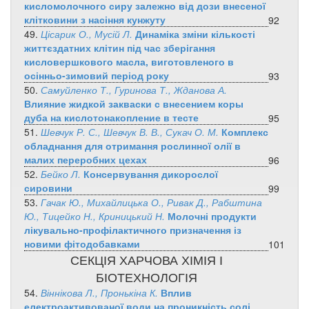
кисломолочного сиру залежно від дози внесеної
клітковини з насіння кунжуту
92
49.
Цісарик О., Мусій Л.
Динаміка зміни кількості
життєздатних клітин під час зберігання
кисловершкового масла, виготовленого в
осінньо-зимовий період року
93
50.
Самуйленко Т., Гуринова Т., Жданова А.
Влияние жидкой закваски с внесением коры
дуба на кислотонакопление в тесте
95
51.
Шевчук Р. С., Шевчук В. В., Сукач О. М.
Комплекс
обладнання для отримання рослинної олії в
малих переробних цехах
96
52.
Бейко Л.
Консервування дикорослої
сировини
99
53.
Гачак Ю., Михайлицька О., Ривак Д., Рабштина
Ю., Тицейко Н., Криницький Н.
Молочні продукти
лікувально-профілактичного призначення із
новими фітодобавками
101
СЕКЦІЯ ХАРЧОВА ХІМІЯ І
БІОТЕХНОЛОГІЯ
54.
Віннікова Л., Пронькіна К.
Вплив
електроактивованої води на проникність солі