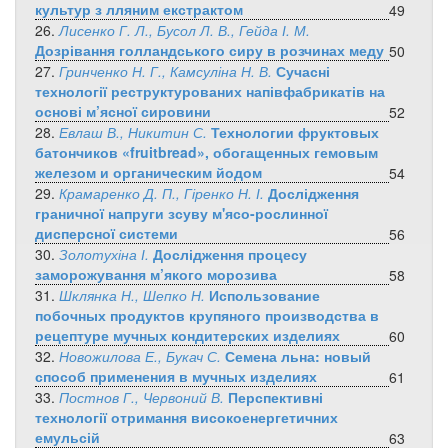
культур з лляним екстрактом
49
26.
Лисенко Г. Л., Бусол Л. В., Гейда І. М.
Дозрівання голландського сиру в розчинах меду
50
27.
Гринченко Н. Г., Камсуліна Н. В.
Сучасні
технології реструктурованих напівфабрикатів на
основі м’ясної сировини
52
28.
Евлаш В., Никитин С.
Технологии фруктовых
батончиков «fruitbread», обогащенных гемовым
железом и органическим йодом
54
29.
Крамаренко Д. П., Гіренко Н. І.
Дослідження
граничної напруги зсуву м'ясо-рослинної
дисперсної системи
56
30.
Золотухіна І.
Дослідження процесу
заморожування м’якого морозива
58
31.
Шклянка Н., Шепко Н.
Использование
побочных продуктов крупяного производства в
рецептуре мучных кондитерских изделиях
60
32.
Новожилова Е., Букач С.
Семена льна: новый
способ применения в мучных изделиях
61
33.
Постнов Г., Червоний В.
Перспективні
технології отримання високоенергетичних
емульсій
63