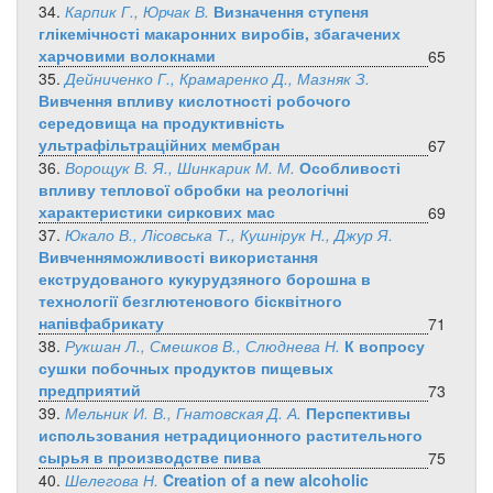
34.
Карпик Г., Юрчак В.
Визначення ступеня
глікемічності макаронних виробів, збагачених
харчовими волокнами
65
35.
Дейниченко Г., Крамаренко Д., Мазняк З.
Вивчення впливу кислотності робочого
середовища на продуктивність
ультрафільтраційних мембран
67
36.
Ворощук В. Я., Шинкарик М. М.
Особливості
впливу теплової обробки на реологічні
характеристики сиркових мас
69
37.
Юкало В., Лісовська Т., Кушнірук Н., Джур Я.
Вивченняможливості використання
екструдованого кукурудзяного борошна в
технології безглютенового бісквітного
напівфабрикату
71
38.
Рукшан Л., Смешков В., Слюднева Н.
К вопросу
сушки побочных продуктов пищевых
предприятий
73
39.
Мельник И. В., Гнатовская Д. А.
Перспективы
использования нетрадиционного растительного
сырья в производстве пива
75
40.
Шелегова Н.
Creation of a new alcoholic