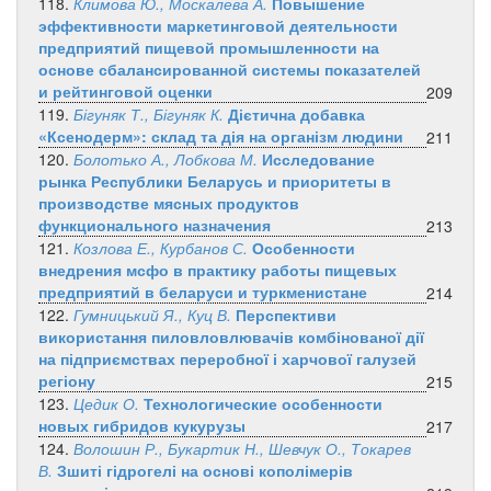
118.
Климова Ю., Москалева А.
Повышение
эффективности маркетинговой деятельности
предприятий пищевой промышленности на
основе сбалансированной системы показателей
и рейтинговой оценки
209
119.
Бігуняк Т., Бігуняк К.
Дієтична добавка
«Ксенодерм»: склад та дія на організм людини
211
120.
Болотько А., Лобкова М.
Исследование
рынка Республики Беларусь и приоритеты в
производстве мясных продуктов
функционального назначения
213
121.
Козлова Е., Курбанов С.
Особенности
внедрения мсфо в практику работы пищевых
предприятий в беларуси и туркменистане
214
122.
Гумницький Я., Куц В.
Перспективи
використання пиловловлювачів комбінованої дії
на підприємствах переробної і харчової галузей
регіону
215
123.
Цедик О.
Технологические особенности
новых гибридов кукурузы
217
124.
Волошин Р., Букартик Н., Шевчук О., Токарев
В.
Зшиті гідрогелі на основі кополімерів