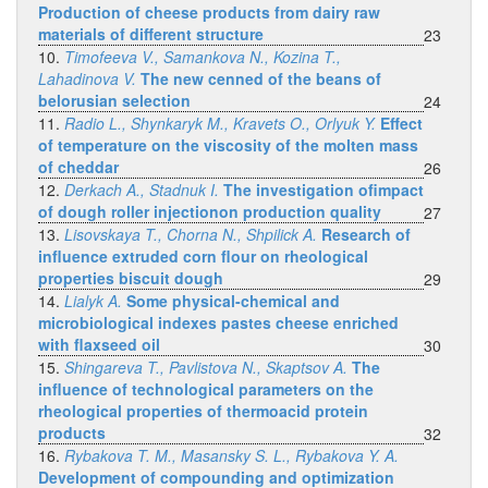
Production of cheese products from dairy raw
materials of different structure
23
10.
Timofeeva V., Samankova N., Kozina T.,
Lahadinova V.
The new cenned of the beans of
belorusian selection
24
11.
Radio L., Shynkaryk M., Kravets O., Orlyuk Y.
Effect
of temperature on the viscosity of the molten mass
of cheddar
26
12.
Derkach A., Stadnuk I.
The investigation ofimpact
of dough roller injectionon production quality
27
13.
Lisovskaya T., Chorna N., Shpilick A.
Research of
influence extruded corn flour on rheological
properties biscuit dough
29
14.
Lialyk A.
Some physical-chemical and
microbiological indexes pastes cheese enriched
with flaxseed oil
30
15.
Shingareva T., Pavlistova N., Skaptsov A.
The
influence of technological parameters on the
rheological properties of thermoacid protein
products
32
16.
Rybakova T. M., Masansky S. L., Rybakova Y. A.
Development of compounding and optimization