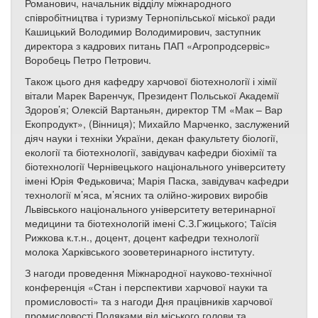
Романович, начальник відділу міжнародного
співробітництва і туризму Тернопільської міської ради
Кашицький Володимир Володимирович, заступник
директора з кадрових питань ПАП «Агропродсервіс»
Воробець Петро Петрович.
Також цього дня кафедру харчової біотехнології і хімії
вітали Марек Варенчук, Президент Польської Академії
Здоров’я; Олексій Вартаньян, директор ТМ «Мак – Вар
Екопродукт», (Вінниця); Михайло Марченко, заслужений
діяч науки і техніки України, декан факультету біології,
екології та біотехнології, завідувач кафедри біохімії та
біотехнології Чернівецького національного університету
імені Юрія Федьковича; Марія Паска, завідувач кафедри
технології м’яса, м’ясних та олійно-жирових виробів
Львівського національного університету ветеринарної
медицини та біотехнологій імені С.З.Гжицького; Таїсія
Рижкова к.т.н., доцент, доцент кафедри технології
молока Харківського зооветеринарного інституту.
З нагоди проведення Міжнародної науково-технічної
конференція «Стан і перспективи харчової науки та
промисловості» та з нагоди Дня працівників харчової
промисловості Подяками від міського голови та