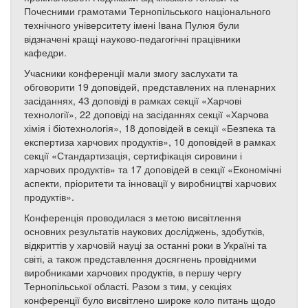
Почесними грамотами Тернопільського національного
технічного університету імені Івана Пулюя були
відзначені кращі науково-педагогічні працівники
кафедри.
Учасники конференції мали змогу заслухати та
обговорити 19 доповідей, представлених на пленарних
засіданнях, 43 доповіді в рамках секції «Харчові
технології», 22 доповіді на засіданнях секції «Харчова
хімія і біотехнологія», 18 доповідей в секції «Безпека та
експертиза харчових продуктів», 10 доповідей в рамках
секції «Стандартизація, сертифікація сировини і
харчових продуктів» та 17 доповідей в секції «Економічні
аспекти, пріоритети та інновації у виробництві харчових
продуктів».
Конференція проводилася з метою висвітлення
основних результатів наукових досліджень, здобутків,
відкриттів у харчовій науці за останні роки в Україні та
світі, а також представлення досягнень провідними
виробниками харчових продуктів, в першу чергу
Тернопільської області. Разом з тим, у секціях
конференції було висвітлено широке коло питань щодо