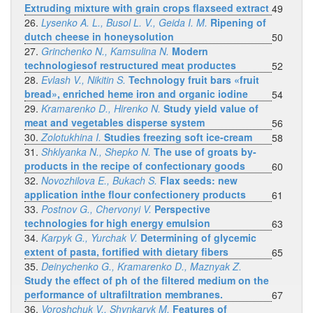
Extruding mixture with grain crops flaxseed extract
49
26.
Lysenko A. L., Busol L. V., Geida I. M.
Ripening of
dutch cheese in honeysolution
50
27.
Grinchenko N., Kamsulina N.
Modern
technologiesof restructured meat productes
52
28.
Evlash V., Nikitin S.
Technology fruit bars «fruit
bread», enriched heme iron and organic iodine
54
29.
Kramarenko D., Hirenko N.
Study yield value of
meat and vegetables disperse system
56
30.
Zolotukhina I.
Studies freezing soft ice-cream
58
31.
Shklyanka N., Shepko N.
The use of groats by-
products in the recipe of confectionary goods
60
32.
Novozhilova E., Bukach S.
Flax seeds: new
application inthe flour confectionery products
61
33.
Postnov G., Chervonyi V.
Perspective
technologies for high energy emulsion
63
34.
Karpyk G., Yurchak V.
Determining of glycemic
extent of pasta, fortified with dietary fibers
65
35.
Deinychenko G., Kramarenko D., Maznyak Z.
Study the effect of ph of the filtered medium on the
performance of ultrafiltration membranes.
67
36.
Voroshchuk V., Shynkaryk M.
Features of