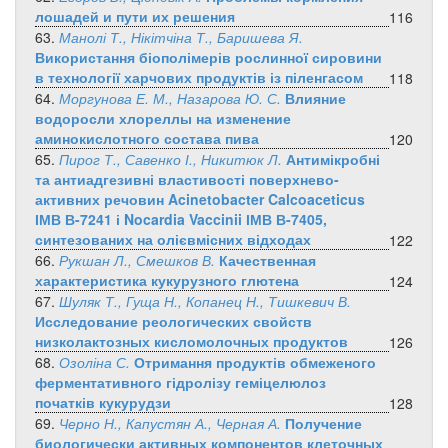
лошадей и пути их решения
116
63.
Манолі Т., Нікітчіна Т., Баришева Я.
Використання біополімерів рослинної сировини
в технології харчових продуктів із піленгасом
118
64.
Моргунова Е. М., Назарова Ю. С.
Влияние
водоросли хлореллы на изменение
аминокислотного состава пива
120
65.
Пирог Т., Савенко І., Никитюк Л.
Антимікробні
та антиадгезивні властивості поверхнево-
активних речовин Acinetobacter Calcoaceticus
ІМВ В-7241 і Nocardia Vaccinii ІМВ В-7405,
синтезованих на олієвмісних відходах
122
66.
Рукшан Л., Смешков В.
Качественная
характеристика кукурузного глютена
124
67.
Шуляк Т., Гуща Н., Копанец Н., Тишкевич В.
Исследование реологических свойств
низколактозных кисломолочных продуктов
126
68.
Озоліна С.
Отримання продуктів обмеженого
ферментативного гідролізу геміцелюлоз
початків кукурудзи
128
69.
Черно Н., Капустян А., Черная А.
Получение
биологически активных компонентов клеточных