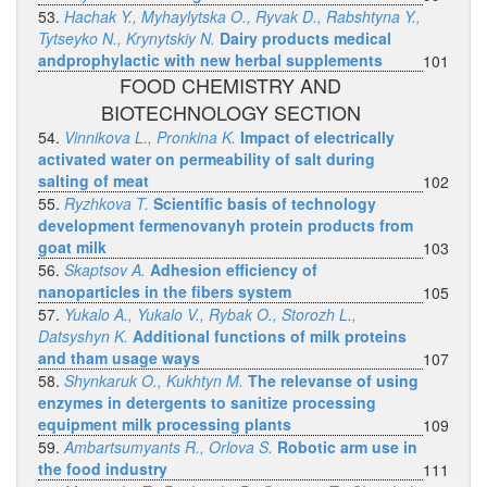
53.
Hachak Y., Myhaylytska O., Ryvak D., Rabshtyna Y.,
Tytseyko N., Krynytskiy N.
Dairy products medical
andprophylactic with new herbal supplements
101
FOOD CHEMISTRY AND
BIOTECHNOLOGY SECTION
54.
Vinnikova L., Pronkina K.
Impact of electrically
activated water on permeability of salt during
salting of meat
102
55.
Ryzhkova T.
Scientific basis of technology
development fermenovanyh protein products from
goat milk
103
56.
Skaptsov A.
Adhesion efficiency of
nanoparticles in the fibers system
105
57.
Yukalo A., Yukalo V., Rybak O., Storozh L.,
Datsyshyn K.
Additional functions of milk proteins
and tham usage ways
107
58.
Shynkaruk O., Kukhtyn M.
The relevanse of using
enzymes in detergents to sanitize processing
equipment milk processing plants
109
59.
Ambartsumyants R., Orlova S.
Robotic arm use in
the food industry
111