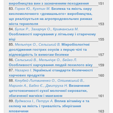
виробництва вин з зазначенням походження
151
83.
Горюк Ю., Кухтин М.
Безпека та якість сиру
кисломолочного «домашнього» виробництва,
що реалізується на агропродовольчих ринках
міста тернополя
153
84.
Булик Р., Захарчук О., Кривчанська М.
Особливості харчування у літньому і старечому
віці
155
85.
Мельнічук О., Сельський В.
Мікробіологічні
дослідження гострих соусів з перцю чілі та
відповідність їх вимогам безпеки
157
86.
Сельський В., Мельнічук О., Бейко Л.
Особливості харчування людей похилого віку
159
87.
Назарко І.
Українські стандарти безпечності
харчових продуктів
160
88.
Кочубей-Литвиненко О., Олішевський В.,
Маринін А., Бабко Є., Дмитруха Н.
Визначення
цитотоксичності сухої молочної сироватки,
збагаченої магнієм і манганом
161
89.
Вудмаска І., Петрук А.
Вплив вітаміну е та
селену на якість і тривалість зберігання
яловичини
163