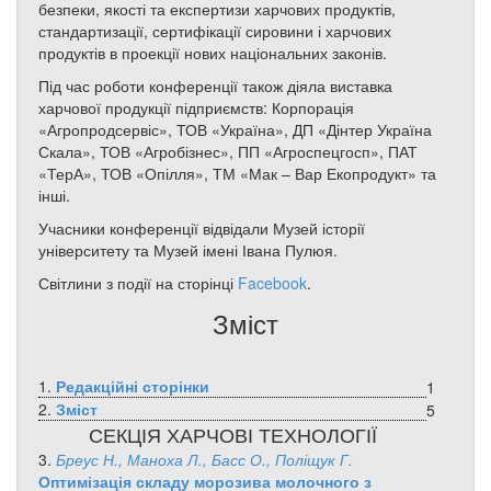
безпеки, якості та експертизи харчових продуктів,
стандартизації, сертифікації сировини і харчових
продуктів в проекції нових національних законів.
Під час роботи конференції також діяла виставка
харчової продукції підприємств: Корпорація
«Агропродсервіс», ТОВ «Україна», ДП «Дінтер Україна
Скала», ТОВ «Агробізнес», ПП «Агроспецгосп», ПАТ
«ТерА», ТОВ «Опілля», ТМ «Мак – Вар Екопродукт» та
інші.
Учасники конференції відвідали Музей історії
університету та Музей імені Івана Пулюя.
Світлини з події на сторінці
Facebook
.
Зміст
1.
Редакційні сторінки
1
2.
Зміст
5
СЕКЦІЯ ХАРЧОВІ ТЕХНОЛОГІЇ
3.
Бреус Н., Маноха Л., Басс О., Поліщук Г.
Оптимізація складу морозива молочного з