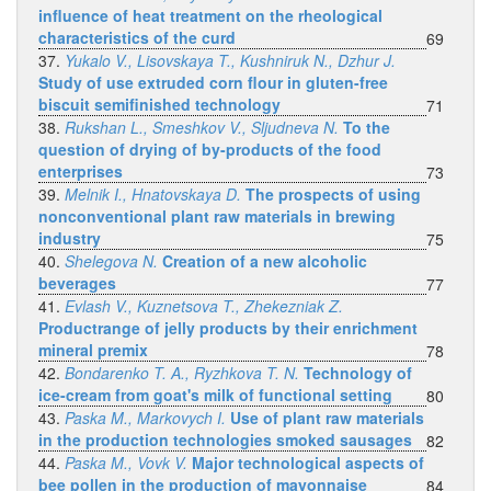
influence of heat treatment on the rheological
characteristics of the curd
69
37.
Yukalo V., Lisovskaya T., Kushniruk N., Dzhur J.
Study of use extruded corn flour in gluten-free
biscuit semifinished technology
71
38.
Rukshan L., Smeshkov V., Sljudneva N.
To the
question of drying of by-products of the food
enterprises
73
39.
Melnik I., Hnatovskaya D.
The prospects of using
nonconventional plant raw materials in brewing
industry
75
40.
Shelegova N.
Creation of a new alcoholic
beverages
77
41.
Evlash V., Kuznetsova T., Zhekezniak Z.
Productrange of jelly products by their enrichment
mineral premix
78
42.
Bondarenko T. A., Ryzhkova T. N.
Technology of
ice-cream from goat's milk of functional setting
80
43.
Paska M., Markovych I.
Use of plant raw materials
in the production technologies smoked sausages
82
44.
Paska M., Vovk V.
Major technological aspects of
bee pollen in the production of mayonnaise
84