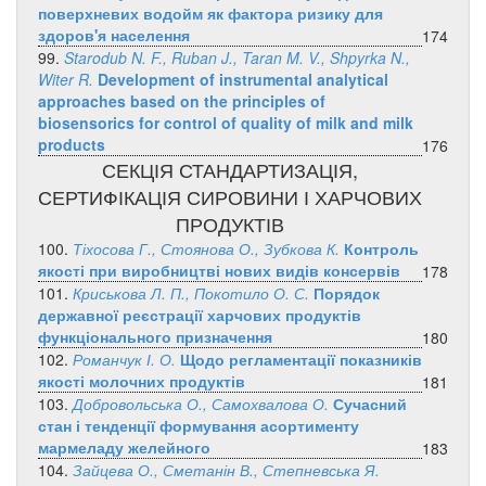
поверхневих водойм як фактора ризику для
здоров'я населення
174
99.
Starodub N. F., Ruban J., Taran M. V., Shpyrka N.,
Witer R.
Development of instrumental analytical
approaches based on the principles of
biosensorics for control of quality of milk and milk
products
176
СЕКЦІЯ СТАНДАРТИЗАЦІЯ,
СЕРТИФІКАЦІЯ СИРОВИНИ І ХАРЧОВИХ
ПРОДУКТІВ
100.
Тіхосова Г., Стоянова О., Зубкова К.
Контроль
якості при виробництві нових видів консервів
178
101.
Криськова Л. П., Покотило О. С.
Порядок
державної реєстрації харчових продуктів
функціонального призначення
180
102.
Романчук І. О.
Щодо регламентації показників
якості молочних продуктів
181
103.
Добровольська О., Самохвалова О.
Сучасний
стан і тенденції формування асортименту
мармеладу желейного
183
104.
Зайцева О., Сметанін В., Степневська Я.