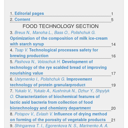
1.
Editorial pages
1
2.
Content
5
FOOD TECHNOLOGY SECTION
3.
Breus N., Manoha L., Bass O., Polishchuk G.
Optimization of the composition of milk ice-cream
with starch syrup
14
4.
Tsap V.
Technological processes safety for
brewing production
16
5.
Pashova N., Voloschuk H.
Development of
technology of the rye scalded bread of improving
nourishing value
17
6.
Ustymenko I., Polishchuk G.
Improvement
technology of protein granularproduct
19
7.
Yukalo V., Yukalo A., Kushniruk N., Dzhur Y., Shpylyk
O.
Characterization of biochemical features of
lactic asid bacteria from collection of food
biotechnology and chemistry department
20
8.
Potapov V., Evlash V.
Influence of drying method
on forming of the porosity of vegetable products
21
9.
Shingareva T. I., Egorenkova N. S., Marinenko A. A.