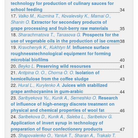
technology for production of culinary sauces for
school feeding
34
17.
Valko M., Kuzmina T., Kovalevsky K., Mamai O.,
Shanin O.
Extractor for secondary products of
grape processing and fruit-berry raw materials
35
18.
Sharachmatova T., Tanasova G.
Prospects for the
use of vegetable oils in the production of ise cream
38
19.
Kravchenyik K., Kukhtyn M.
Influence surface
roughnesstechnological equipment for forming
microbial biofilms
40
20.
Beyko L.
Preserving wild resourses
41
21.
Antipina O. O., Chorna O. O.
Isolation of
hemicellulose from the coffee sludge
43
22.
Hural L., Kurylenko A.
Juices with stabilized
grape anthocyanins in gum-arabic
44
23.
Saribyekova Yu., Kunik A., Semeshko O.
Research
of influence of high-energy discrete treatment on
physical and chemical properties of wool fat
46
24.
Saribekova D., Kunik A., Saleba L., Saribekov G.
Application of invert syrup in technology of
preparation of flour confectionery products
47
25.
Shapovalenko O., Yaniuk T., Sharan A., Trakalo T.