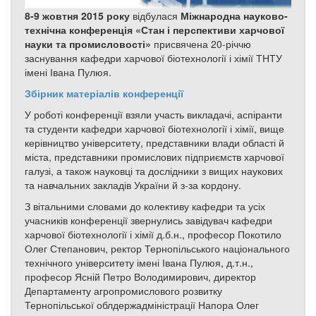
8-9 жовтня 2015 року
відбулася
Міжнародна науково-
технічна конференція «Стан і перспективи харчової
науки та промисловості»
присвячена 20-річчю
заснування кафедри харчової біотехнології і хімії ТНТУ
імені Івана Пулюя.
Збірник матеріалів конференції
У роботі конференції взяли участь викладачі, аспіранти
та студенти кафедри харчової біотехнології і хімії, вище
керівництво університету, представники влади області й
міста, представники промислових підприємств харчової
галузі, а також науковці та дослідники з вищих наукових
та навчальних закладів України й з-за кордону.
З вітальними словами до колективу кафедри та усіх
учасників конференції звернулись завідувач кафедри
харчової біотехнології і хімії д.б.н., професор Покотило
Олег Степанович, ректор Тернопільського національного
технічного університету імені Івана Пулюя, д.т.н.,
професор Ясній Петро Володимирович, директор
Департаменту агропромислового розвитку
Тернопільської облдержадміністрації Напора Олег