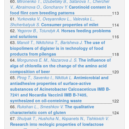
60.
Mironenko T., Dzubetsky B., Satarova T., Cherchel
V., Abraimova O., Goncharov Y.
Carotinoid content in
food flint corn breeding patterns
113
61.
Yurkovska V., Ovsyannikov L., Valevska L.,
Shcherbatyuk S.
Consumer properties of milet
114
62.
Yegorov B., Tciundyk A.
Horses feeding problems
and solutions
116
63.
Manoli T., Nikitchina T., Barisheva J.
The use of
biopolimers of digister is in technology of food
products from pilengas
118
64.
Morgunova E. M., Nazarova J. S.
The influence of
alga of chlorella on the change of the amino acid
composition of beer
120
65.
Pirog T., Savenko I., Nikitiuk L.
Antimicrobial and
antiadhesive properties of surface-active
substances of Acinetobacter Calcoaceticus IMB B-
7241 and Nocardia Vaccinii IMB B-7405,
synthesized on oil-conteining waste
122
66.
Rukshan L., Smeshkov V.
The qualitative
characteristic corn of gluten
124
67.
Shulyak T., Hushcha N., Kopanets N., Tishkivich V.
Research into reologic properties of lowlactose