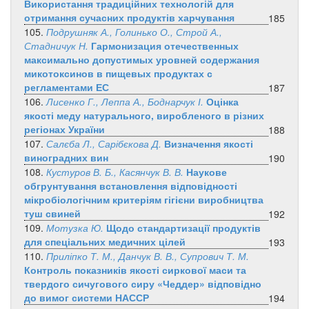
Використання традиційних технологій для
отримання сучасних продуктів харчування
185
105.
Подрушняк А., Голинько О., Строй А.,
Стадничук Н.
Гармонизация отечественных
максимально допустимых уровней содержания
микотоксинов в пищевых продуктах с
регламентами ЕС
187
106.
Лисенко Г., Леппа А., Боднарчук І.
Оцінка
якості меду натурального, виробленого в різних
регіонах України
188
107.
Салєба Л., Сарібєкова Д.
Визначення якості
виноградних вин
190
108.
Кустуров В. Б., Касянчук В. В.
Наукове
обгрунтування встановлення відповідності
мікробіологічним критеріям гігієни виробництва
туш свиней
192
109.
Мотузка Ю.
Щодо стандартизації продуктів
для спеціальних медичних цілей
193
110.
Приліпко Т. М., Данчук В. В., Супрович Т. М.
Контроль показників якості сиркової маси та
твердого сичугового сиру «Чеддер» відповідно
до вимог системи НАССР
194