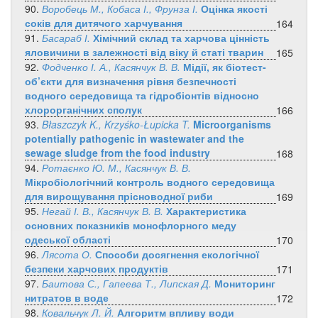
90.
Воробець М., Кобаса І., Фрунза І.
Оцінка якості
соків для дитячого харчування
164
91.
Басараб І.
Хімічний склад та харчова цінність
яловичини в залежності від віку й статі тварин
165
92.
Фодченко І. А., Касянчук В. В.
Мідії, як біотест-
об’єкти для визначення рівня безпечності
водного середовища та гідробіонтів відносно
хлорорганічних сполук
166
93.
Błaszczyk K., Krzyśko-Łupicka T.
Microorganisms
potentially pathogenic in wastewater and the
sewage sludge from the food industry
168
94.
Ротаєнко Ю. М., Касянчук В. В.
Мікробіологічний контроль водного середовища
для вирощування прісноводної риби
169
95.
Негай І. В., Касянчук В. В.
Характеристика
основних показників монофлорного меду
одеської області
170
96.
Лясота О.
Способи досягнення екологічної
безпеки харчових продуктів
171
97.
Баитова С., Гапеева Т., Липская Д.
Мониторинг
нитратов в воде
172
98.
Ковальчук Л. Й.
Алгоритм впливу води