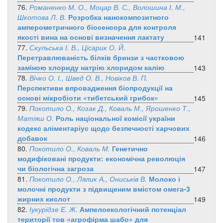
76.
Романенко М. О., Моцар В. С., Волошина І. М.,
Шкотова Л. В.
Розробка нанокомпозитного
амперометричного біосенсора для контроля
якості вина на основі визначення лактату
141
77.
Скульська І. В., Цісарик О. Й.
Перетравлюваність білків бринзи з частковою
заміною хлориду натрію хлоридом калію
143
78.
Вічко О. І., Швед О. В., Новіков В. П.
Перспективи впровадження біопродукції на
основі мікробіоти «тибетський грибок»
145
79.
Покотило О., Козак Д., Коваль М., Ярошенко Т.,
Матіяш О.
Роль національної комісії україни
кодекс аліментаріус щодо безпечності харчових
добавок
146
80.
Покотило О., Коваль М.
Генетично
модифіковані продукти: економічна революція
чи біологічна загроза
147
81.
Покотило О., Лялик А., Ониськів В.
Молоко і
молочні продукти з підвищеним вмістом омега-3
жирних кислот
149
82.
Іукурідзе Е. Ж.
Ампелоекологічний потенціал
території тов «агрофірма шабо» для