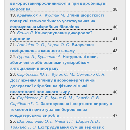
використаннярослиннихолій при виробництві
морозива
38
19.
Кравченюк Х., Кухтин М.
Вплив шорсткості
поверхні технологічного устаткування на
формування мікробних біоплівок
40
20.
Бейко Л.
Консервування дикорослої
сировини
41
21.
Антіпіна О. О., Чорна О. О.
Вилучення
геміцелюлоз з кавового шламу
43
22.
Гураль Л., Куріленко А.
Натуральні соки,
збагачені стабілованими гуміарабіком
антоціанами винограду
44
23.
Сарібєкова Ю. Г., Куник О. М., Семешко О. Я.
Дослідження впливу високоенергетичної
дискретної обробки на фізико-хімічні
властивості вовняного жиру
46
24.
Сарібєкова Д. Г., Куник О. М., Салєба Л. В.,
Сарібеков Г. С.
Застосування інвертного сиропу в
технології приготування борошняних
кондитерських виробів
47
25.
Шаповаленко О. І., Янюк Т. І., Шаран А. В.,
Тракало Т. О.
Екструдування суміші зернових