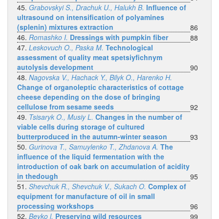
45.
Grabovskyi S., Drachuk U., Halukh B.
Influence of
ultrasound on intensification of polyamines
(splenin) mixtures extraction
86
46.
Romashko I.
Dressings with pumpkin fiber
88
47.
Leskovuch O., Paska M.
Technological
assessment of quality meat spetsiyfichnym
autolysis development
90
48.
Nagovska V., Hachack Y., Bilyk O., Harenko H.
Change of organoleptic characteristics of cottage
cheese depending on the dose of bringing
cellulose from sesame seeds
92
49.
Tsisaryk O., Musiy L.
Changes in the number of
viable cells during storage of cultured
butterproduced in the autumn-winter season
93
50.
Gurinova T., Samuylenko T., Zhdanova A.
The
influence of the liquid fermentation with the
introduction of oak bark on accumulation of acidity
in thedough
95
51.
Shevchuk R., Shevchuk V., Sukach O.
Complex of
equipment for manufacture of oil in small
processing workshops
96
52.
Beyko l.
Preserving wild resources
99