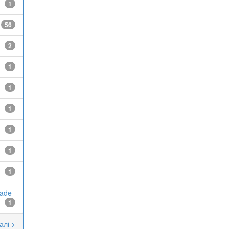
1
56
2
1
1
1
1
1
1
rade
1
алі >