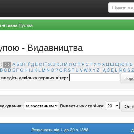
ені Івана Пулюя
рупою - Видавництва
:
А
Б
В
Г
Ґ
Д
Е
Є
І
Ї
Ж
З
К
Л
М
Н
О
П
Р
С
Т
У
Ф
Х
Ц
Ш
Щ
Ю
Я
Ь
0-9
B
C
D
E
F
G
H
I
J
K
L
M
N
O
P
Q
R
S
T
U
V
W
X
Y
Z
|
Ą
Ć
Ę
Ł
Ń
Ó
Ś
Ź
 введіть декілька перших літер:
ядкування:
Вивести на сторінку:
Результати від 1 до 20 з 1388
д