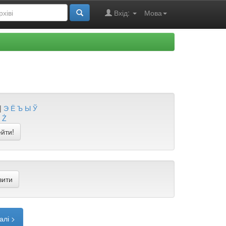
Вхід:
Мова
|
Э
Ё
Ъ
Ы
Ў
Ż
алі >