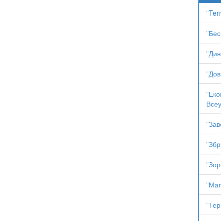
"Ter
"Бес
"Див
"Дов
"Еко
Всеу
"Зав
"Збр
"Зор
"Маг
"Тер