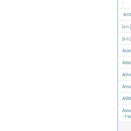
-
:ФО
[s.n.
[s.n.]
Acad
Adso
Adva
Amaz
ASM 
Asso
- Fa