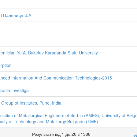
П Паляниця В.А
]
,
emician Ye.A. Buketov Karaganda State University
rption
nced Information And Communication Technologies-2015
onia Investiga
Group of Institutes, Pune, India
ciation of Metallurgical Engineers of Serbia (AMES); University of Belg
culty of Technology and Metallurgy Belgrade (TMF)
Результати від 1 до 20 з 1388
д