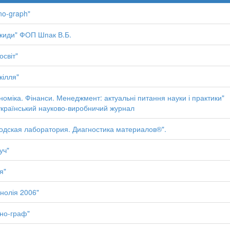
no-graph"
киди" ФОП Шпак В.Б.
освіт"
кілля"
номіка. Фінанси. Менеджмент: актуальні питання науки і практики"
країнський науково-виробничий журнал
одская лаборатория. Диагностика материалов®".
уч"
я"
нолія 2006"
но-граф"