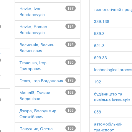
Hevko, Ivan
187
технологічний проц
Bohdanovych
339.138
Hevko, Roman
184
Bohdanovych
539.3
Васильків, Василь
184
621.3
Васильович
У
629.33
Ткаченко, Ігор
180
Григорович
technological proce
а
Гевко, Ігор Богданович
178
192
Машлій, Галина
168
будівництво та
Богданівна
цивільна інженерія
Дзюра, Володимир
166
658
Олексійович
автомобільний
Панухник, Олена
156
транспорт