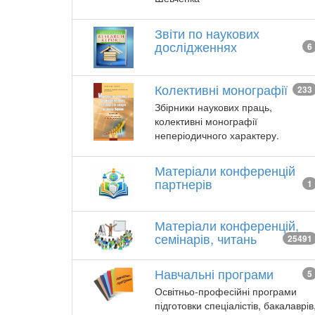
Звіти по наукових
дослідженнях
6
Колективні монографії
233
Збірники наукових праць,
колективні монографії
неперіодичного характеру.
Матеріали конференцій
партнерів
1
Матеріали конференцій,
семінарів, читань
25491
Навчальні програми
5
Освітньо-професійні програми
підготовки спеціалістів, бакалаврів