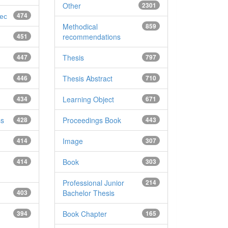
Other
2301
ес
474
Methodical
859
451
recommendations
447
Thesis
797
446
Thesis Abstract
710
434
Learning Object
671
ss
428
Proceedings Book
443
414
Image
307
414
Book
303
Professional Junior
214
403
Bachelor Thesis
394
Book Chapter
165