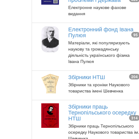
Електронне наукове фахове
видання
Електронний фонд Івана
Пулюя
95
Матеріали, які популяризують
наукову та громадянську
діяльність українського фізика
Івана Пулюя
Збірники НТШ
204
Збірники та хроніки Наукового
товариства імені Шевченка
Збірники праць
Тернопільського осередку
НТШ
314
Збірники праць Тернопільського
осередку Наукового товариства ім
Шевченка