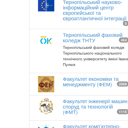
Тернопільський науково-
інформаційний центр
європейської та
євроатлантичної інтеграції
0
Тернопільський фаховий
коледж ТНТУ
464
Тернопільський фаховий коледж
Тернопільського національного
технічного університету імені Іван
Пулюя
Факультет економіки та
менеджменту (ФЕМ)
2069
Факультет інженерії машин
споруд та технологій
(ФМТ)
1115
Факультет комп’ютерно-