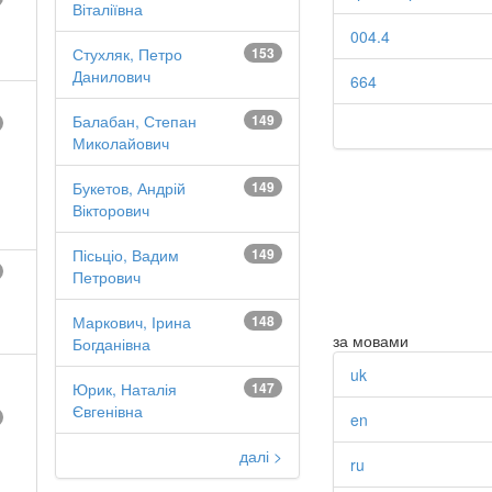
Віталіївна
004.4
Стухляк, Петро
153
Данилович
664
Балабан, Степан
149
Миколайович
Букетов, Андрій
149
Вікторович
Пісьціо, Вадим
149
Петрович
Маркович, Ірина
148
за мовами
Богданівна
uk
Юрик, Наталія
147
Євгенівна
en
далі >
ru
.