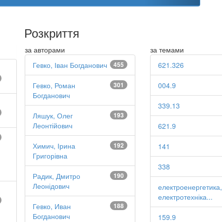
Розкриття
за авторами
за темами
Гевко, Іван Богданович
455
621.326
Гевко, Роман
301
004.9
Богданович
339.13
Ляшук, Олег
193
Леонтійович
621.9
Химич, Ірина
192
141
Григорівна
338
Радик, Дмитро
190
Леонідович
електроенергетика,
електротехніка...
Гевко, Иван
188
Богданович
159.9