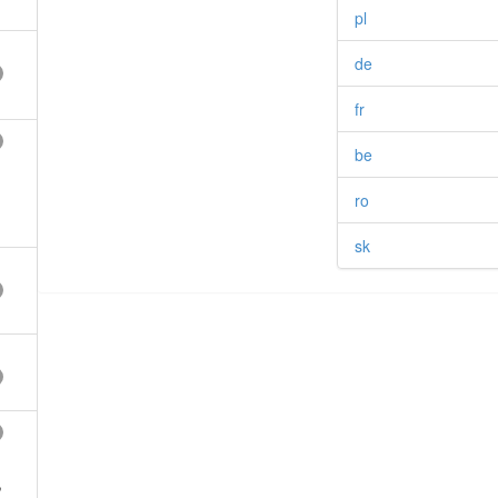
pl
de
fr
be
ro
sk
,