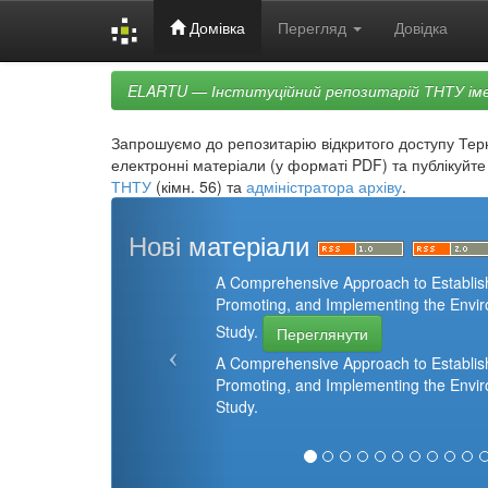
Домівка
Перегляд
Довідка
Skip
ELARTU — Інституційний репозитарій ТНТУ іме
navigation
Запрошуємо до репозитарію відкритого доступу Терно
електронні матеріали (у форматі PDF) та публікуйте
ТНТУ
(кімн. 56) та
адміністратора архіву
.
Нові матеріали
A Comprehensive Approach to Establishi
Promoting, and Implementing the Envir
Study.
Переглянути
A Comprehensive Approach to Establishi
Promoting, and Implementing the Envir
Study.