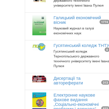
державного технічного
університету імені Івана Пулюя
Галицький економічний
вісник
1774
Науковий журнал в галузі
економічних наук
Гусятинський коледж ТНТ
0
Гусятинський коледж
Тернопільського державного
технічного університету імені Іван
Пулюя
Дисертації та
автореферати
313
Електронне наукове
фахове видання
„Соціально-економічні
проблеми і держава“
823