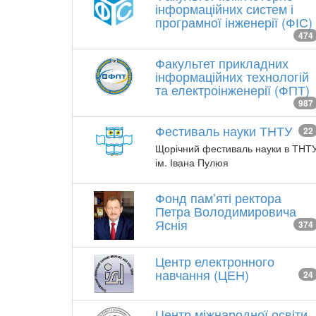
інформаційних систем і
програмної інженерії (ФІС)
474
Факультет прикладних
інформаційних технологій
та електроінженерії (ФПТ)
987
Фестиваль науки ТНТУ
22
Щорічний фестиваль науки в ТНТ
ім. Івана Пулюя
Фонд памʼяті ректора
Петра Володимировича
Яснія
374
Центр електронного
навчання (ЦЕН)
24
Центр міжнародної освіти