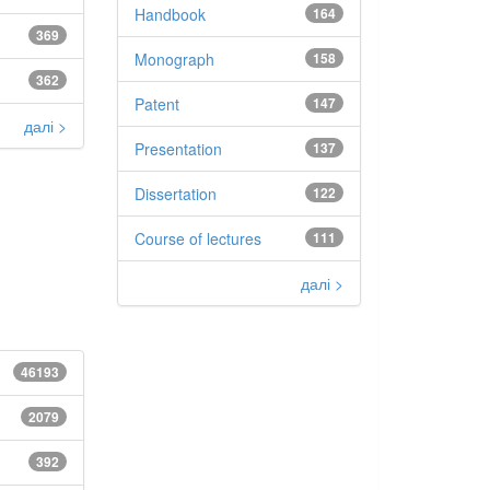
Handbook
164
369
Monograph
158
362
Patent
147
далі >
Presentation
137
Dissertation
122
Course of lectures
111
далі >
46193
2079
392