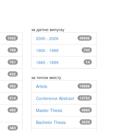
за датою випуску
1042
2000 - 2026
49046
799
1900 - 1999
743
761
1865 - 1899
14
622
за типом вмісту
562
Article
19666
514
Conference Abstract
13753
492
Master Thesis
4660
Bachelor Thesis
3529
483