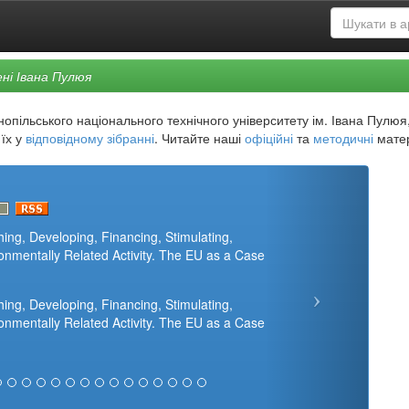
ні Івана Пулюя
пільського національного технічного університету ім. Івана Пулюя, 
 їх у
відповідному зібранні
. Читайте наші
офіційні
та
методичні
матер
ng, Developing, Financing, Stimulating,
onmentally Related Activity. The EU as a Case
ng, Developing, Financing, Stimulating,
onmentally Related Activity. The EU as a Case