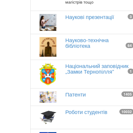
магістрів тощо
Наукові презентації
3
Науково-технічна
бібліотека
64
Національний заповідник
„Замки Тернопілля“
1
Патенти
1405
Роботи студентів
10032