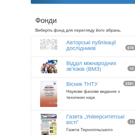
Фонди
Виберіть фонд для перегляду його зібрань.
Авторські публікації
дослідників
678
Відділ міжнародних
зв'язків (ВМЗ)
10
Вісник ТНТУ
2591
Наукове фахове видання з
технічних наук
Газета „Університетські
вісті“
11
Газета Тернопільського