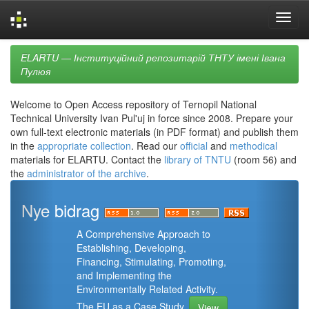
Skip
ELARTU — Інституційний репозитарій ТНТУ імені Івана
navigation
Пулюя
Welcome to Open Access repository of Ternopil National
Technical University Ivan Pul'uj in force since 2008. Prepare your
own full-text electronic materials (in PDF format) and publish them
in the
appropriate collection
. Read our
official
and
methodical
materials for ELARTU. Contact the
library of TNTU
(room 56) and
the
administrator of the archive
.
Nye bidrag
A Comprehensive Approach to
Establishing, Developing,
Financing, Stimulating, Promoting,
and Implementing the
Environmentally Related Activity.
The EU as a Case Study.
View