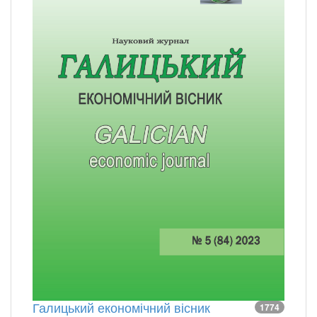
Галицький економічний вісник
1774