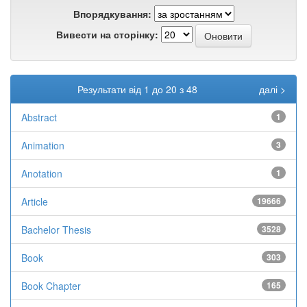
Впорядкування:
Вивести на сторінку:
Результати від 1 до 20 з 48
далі >
Abstract
1
Animation
3
Anotation
1
Article
19666
Bachelor Thesis
3528
Book
303
Book Chapter
165