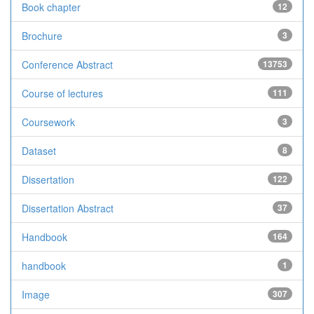
Book chapter
12
Brochure
3
Conference Abstract
13753
Course of lectures
111
Coursework
3
Dataset
8
Dissertation
122
Dissertation Abstract
37
Handbook
164
handbook
1
Image
307