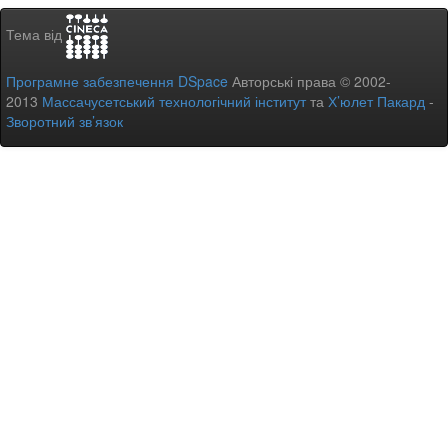
Тема від
Програмне забезпечення DSpace
Авторські права © 2002-
2013
Массачусетський технологічний інститут
та
Х’юлет Пакард
-
Зворотний зв’язок