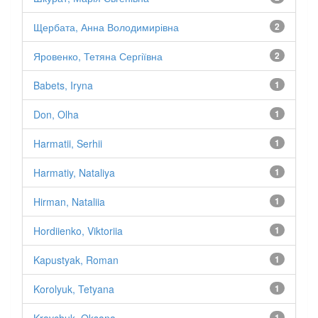
Щербата, Анна Володимирівна
2
Яровенко, Тетяна Сергіївна
2
Babets, Iryna
1
Don, Olha
1
Harmatii, Serhii
1
Harmatiy, Nataliya
1
Hirman, Nataliia
1
Hordiienko, Viktoriia
1
Kapustyak, Roman
1
Korolyuk, Tetyana
1
Kravchuk, Oksana
1