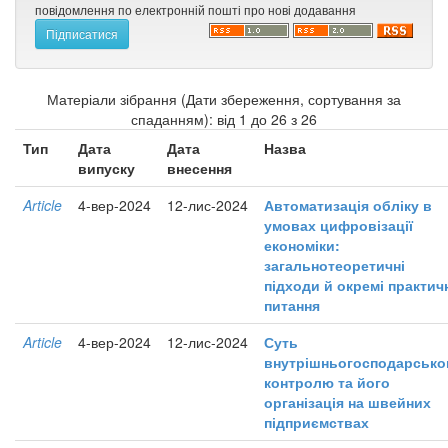
повідомлення по електронній пошті про нові додавання
Матеріали зібрання (Дати збереження, сортування за
спаданням): від 1 до 26 з 26
Тип
Дата
Дата
Назва
випуску
внесення
Article
4-вер-2024
12-лис-2024
Автоматизація обліку в
умовах цифровізації
економіки:
загальнотеоретичні
підходи й окремі практич
питання
Article
4-вер-2024
12-лис-2024
Суть
внутрішньогосподарсько
контролю та його
організація на швейних
підприємствах