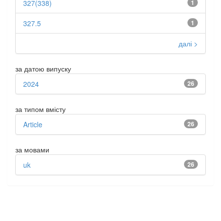
327(338)
1
327.5
1
далі >
за датою випуску
2024
26
за типом вмісту
Article
26
за мовами
uk
26