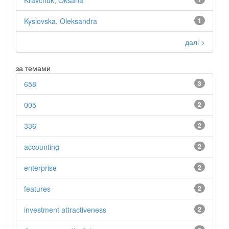
Kyslovska, Oleksandra
1
далі >
за темами
658
3
005
2
336
2
accounting
2
enterprise
2
features
2
investment attractiveness
2