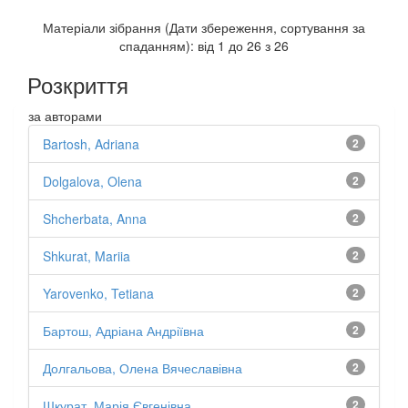
Матеріали зібрання (Дати збереження, сортування за
спаданням): від 1 до 26 з 26
Розкриття
за авторами
Bartosh, Adriana
2
Dolgalova, Olena
2
Shcherbata, Anna
2
Shkurat, Mariia
2
Yarovenko, Tetiana
2
Бартош, Адріана Андріївна
2
Долгальова, Олена Вячеславівна
2
Шкурат, Марія Євгенівна
2