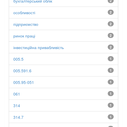
бухгалтерський облік
2
особливості
2
підприємство
2
ринок праці
2
інвестиційна привабливість
2
005.5
1
005.591.6
1
005.95-051
1
061
1
314
1
314.7
1