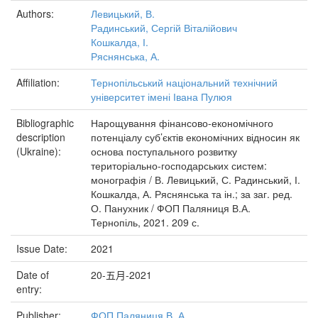
Authors:
Левицький, В.
Радинський, Сергій Віталійович
Кошкалда, І.
Ряснянська, А.
Affiliation:
Тернопільський національний технічний
університет імені Івана Пулюя
Bibliographic
Нарощування фінансово-економічного
description
потенціалу суб’єктів економічних відносин як
(Ukraine):
основа поступального розвитку
територіально-господарських систем:
монографія / В. Левицький, С. Радинський, І.
Кошкалда, А. Ряснянська та ін.; за заг. ред.
О. Панухник / ФОП Паляниця В.А.
Тернопіль, 2021. 209 с.
Issue Date:
2021
Date of
20-五月-2021
entry:
Publisher:
ФОП Паляниця В. А.