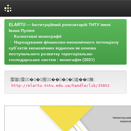
Skip
ELARTU — Інституційний репозитарій ТНТУ імені
navigation
Івана Пулюя
Колективні монографії
Нарощування фінансово-економічного потенціалу
суб’єктів економічних відносин як основа
поступального розвитку територіально-
господарських систем : моногафія (2021)
霂瑞霂��撘����迨��辣:
http://elartu.tntu.edu.ua/handle/lib/35052