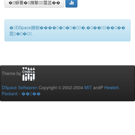
�蝷箸�辣摰蝥芸��
�DSpace銝剜�������★��������
雿��.
Theme by
DSpace Softwaren
Copyright © 2002-2004
MIT
andP
Hewlett-
Packard
-
����