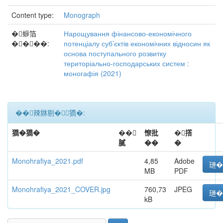
Content type:
Monograph
�蝷箔
Нарощування фінансово-економічного
����:
потенціалу суб’єктів економічних відносин як
основа поступального розвитку
територіально-господарських систем :
моногафія (2021)
��辣銝剔�﹝獢�:
獢�獢�
��
憭批
�撘
膩
��
�
Monohrafiya_2021.pdf
4,85
Adobe
璉�
MB
PDF
Monohrafiya_2021_COVER.jpg
760,73
JPEG
璉�
kB