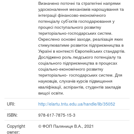
Визначено поточні та стратегічні напрями
удосконалення механізмів нарощування та
інтеграції фінансово-економічного
потенціалу суб’єктів господарювання у
процесі поступального розвитку
територіально-господарських систем.
Окреслено основні заходи, реалізація яких
стимулюватиме розвиток підприємництва в
Україні в контексті Європейських стандартів.
Досліджено роль людського потенціалу та
соціального підприємництва в процесах
соціально-економічного розвитку
територіально- господарських систем. Для
науковців, слухачів курсів підвищення
кваліфікації, аспірантів, студентів закладів
вищої освіти.
URI:
http://elartu.tntu.edu.ua/handle/lib/35052
ISBN:
978-617-7875-15-3
Copyright
© ФОП Паляниця В.А., 2021
owner: