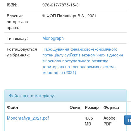
ISBN:
978-617-7875-15-3
Власник
© ФОП Паляниця В.А., 2021
авторського
права:
Тип вмісту:
Monograph
Розташовується
Нарощування фінансово-економічного
у зібраннях:
потенціалу суб’єктів економічних відносин
як основа поступального розвитку
територіально-господарських систем :
моногафія (2021)
Файли цього матеріалу:
Файл
Опис
Розмір
Формат
Monohrafiya_2021.pdf
4,85
Adobe
П
MB
PDF