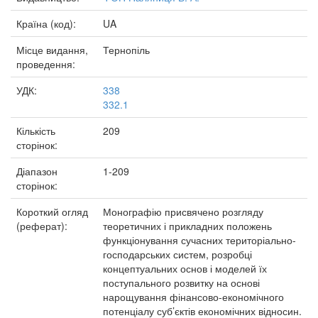
Країна (код):
UA
Місце видання,
Тернопіль
проведення:
УДК:
338
332.1
Кількість
209
сторінок:
Діапазон
1-209
сторінок:
Короткий огляд
Монографію присвячено розгляду
(реферат):
теоретичних і прикладних положень
функціонування сучасних територіально-
господарських систем, розробці
концептуальних основ і моделей їх
поступального розвитку на основі
нарощування фінансово-економічного
потенціалу суб’єктів економічних відносин.