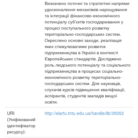
Визначено поточні та стратегічні напрями
удосконалення механізмів нарощування
та інтеграції фінансово-економічного
потенціалу суб’єктів господарювання у
процесі поступального розвитку
територіально-господарських систем.
Окреслено основні заходи, реалізація
яких стимулюватиме розвиток
підприємництва в Україні в контексті
Європейських стандартів. Досліджено
роль людського потенціалу та соціального
підприємництва в процесах соціально-
економічного розвитку територіально-
господарських систем. Для науковців,
слухачів курсів підвищення кваліфікації,
аспірантів, студентів закладів вищої
освіти.
URI
http://elartu.tntu.edu.ua/handle/lib/35052
(Уніфікований
ідентифікатор
ресурсу):