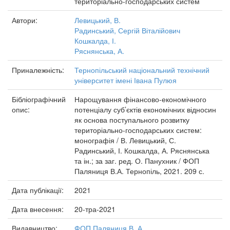
територіально-господарських систем
Автори:
Левицький, В.
Радинський, Сергій Віталійович
Кошкалда, І.
Ряснянська, А.
Приналежність:
Тернопільський національний технічний
університет імені Івана Пулюя
Бібліографічний
Нарощування фінансово-економічного
опис:
потенціалу суб’єктів економічних відносин
як основа поступального розвитку
територіально-господарських систем:
монографія / В. Левицький, С.
Радинський, І. Кошкалда, А. Ряснянська
та ін.; за заг. ред. О. Панухник / ФОП
Паляниця В.А. Тернопіль, 2021. 209 с.
Дата публікації:
2021
Дата внесення:
20-тра-2021
Видавництво:
ФОП Паляниця В. А.