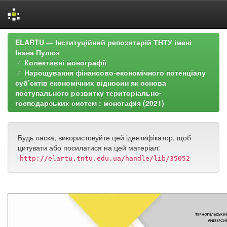
Skip
ELARTU — Інституційний репозитарій ТНТУ імені
navigation
Івана Пулюя
Колективні монографії
Нарощування фінансово-економічного потенціалу
суб’єктів економічних відносин як основа
поступального розвитку територіально-
господарських систем : моногафія (2021)
Будь ласка, використовуйте цей ідентифікатор, щоб
цитувати або посилатися на цей матеріал:
http://elartu.tntu.edu.ua/handle/lib/35052