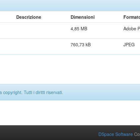
Descrizione
Dimensioni
Format
4,85 MB
Adobe 
760,73 kB
JPEG
opyright. Tutti i diritti riservati.
DSpace Software
Cop