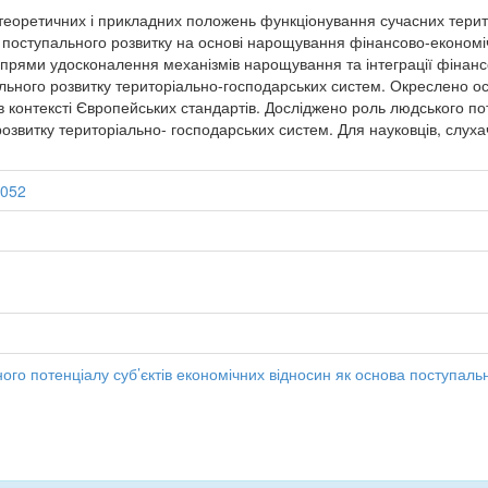
еоретичних і прикладних положень функціонування сучасних терит
 поступального розвитку на основі нарощування фінансово-економічн
напрями удосконалення механізмів нарощування та інтеграції фінанс
льного розвитку територіально-господарських систем. Окреслено ос
 в контексті Європейських стандартів. Досліджено роль людського по
звитку територіально- господарських систем. Для науковців, слухачі
5052
о потенціалу суб’єктів економічних відносин як основа поступаль