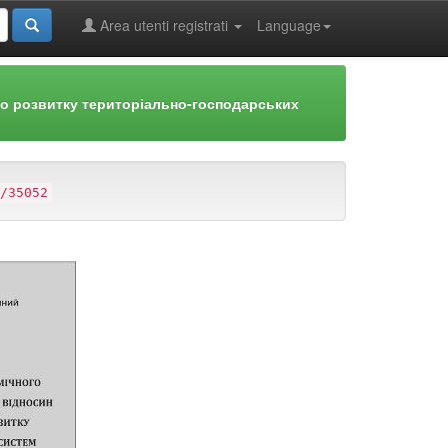
Area utenti registrati
Language
го розвитку територіально-господарських
/35052