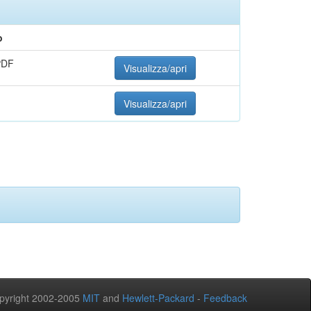
o
PDF
Visualizza/apri
Visualizza/apri
yright 2002-2005
MIT
and
Hewlett-Packard
-
Feedback