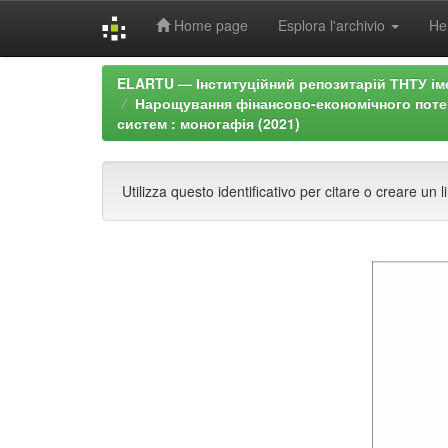
Home page
Esplora l'archivio
He
Skip
ELARTU — Інституційний репозитарій ТНТУ ім
navigation
Нарощування фінансово-економічного потен
систем : моногафія (2021)
Utilizza questo identificativo per citare o creare u