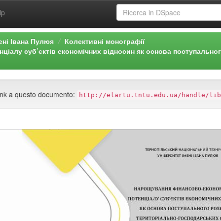
lp
ені Івана Пулюя
Колективні монографії
ціалу суб’єктів економічних відносин як основа поступально
n link a questo documento:
http://elartu.tntu.edu.ua/handle/lib