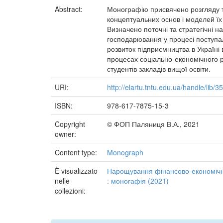
Abstract:
Монографію присвячено розгляду т
концептуальних основ і моделей їх
Визначено поточні та стратегічні 
господарювання у процесі поступа
розвиток підприємництва в Україні
процесах соціально-економічного ро
студентів закладів вищої освіти.
URI:
http://elartu.tntu.edu.ua/handle/lib/3
ISBN:
978-617-7875-15-3
Copyright
© ФОП Паляниця В.А., 2021
owner:
Content type:
Monograph
È visualizzato
Нарощування фінансово-економічног
nelle
: моногафія (2021)
collezioni: