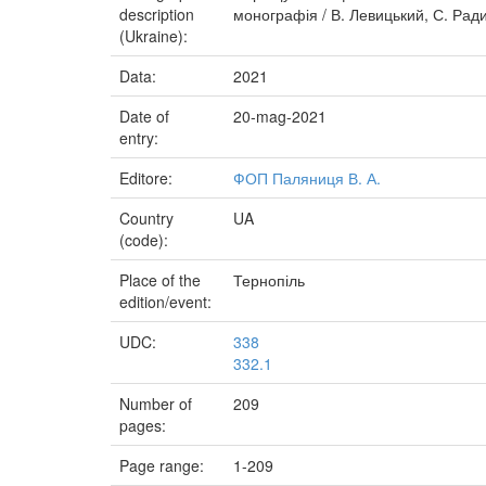
description
монографія / В. Левицький, С. Ради
(Ukraine):
Data:
2021
Date of
20-mag-2021
entry:
Editore:
ФОП Паляниця В. А.
Country
UA
(code):
Place of the
Тернопіль
edition/event:
UDC:
338
332.1
Number of
209
pages:
Page range:
1-209