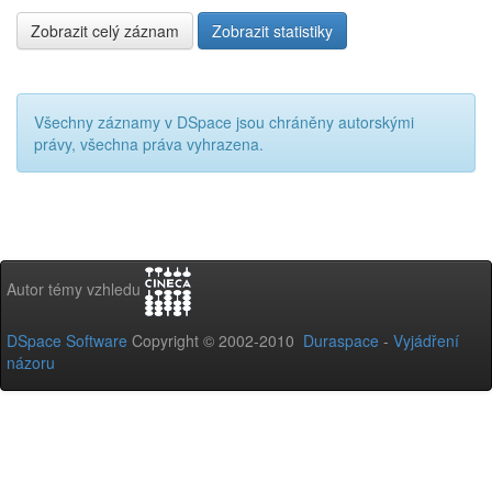
Zobrazit celý záznam
Zobrazit statistiky
Všechny záznamy v DSpace jsou chráněny autorskými
právy, všechna práva vyhrazena.
Autor témy vzhledu
DSpace Software
Copyright © 2002-2010
Duraspace
-
Vyjádření
názoru