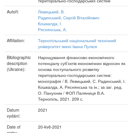
територіально-господарських систем
Autoři:
Левицький, В.
Радинський, Сергій Віталійович
Кошкалда, І.
Ряснянська, А.
Affiliation:
Тернопільський національний технічний
університет імені Івана Пулюя
Bibliographic
Нарощування фінансово-економічного
description
потенціалу суб’єктів економічних відносин як
(Ukraine):
основа поступального розвитку
територіально-господарських систем:
монографія / В. Левицький, С. Радинський, І.
Кошкалда, А. Ряснянська та ін.; за заг. ред.
О. Панухник / ФОП Паляниця В.А.
Тернопіль, 2021. 209 с.
Datum
2021
vydání:
Date of
20-kvě-2021
entry: