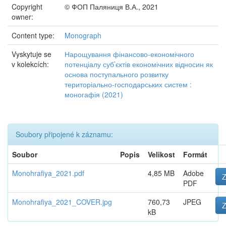
Copyright
© ФОП Паляниця В.А., 2021
owner:
Content type:
Monograph
Vyskytuje se
Нарощування фінансово-економічного
v kolekcích:
потенціалу суб’єктів економічних відносин як
основа поступального розвитку
територіально-господарських систем :
моногафія (2021)
Soubory připojené k záznamu:
Soubor
Popis
Velikost
Formát
Monohrafiya_2021.pdf
4,85 MB
Adobe
Z
PDF
Monohrafiya_2021_COVER.jpg
760,73
JPEG
Z
kB