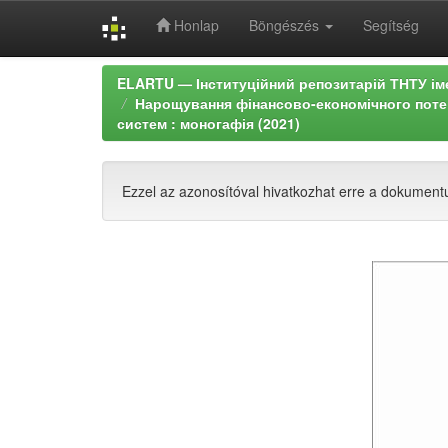
Honlap
Böngészés
Segítség
Skip
ELARTU — Інституційний репозитарій ТНТУ ім
navigation
Нарощування фінансово-економічного потен
систем : моногафія (2021)
Ezzel az azonosítóval hivatkozhat erre a dokumen