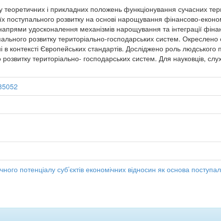
 теоретичних і прикладних положень функціонування сучасних тери
їх поступального розвитку на основі нарощування фінансово-економі
 напрями удосконалення механізмів нарощування та інтеграції фінан
ального розвитку територіально-господарських систем. Окреслено 
і в контексті Європейських стандартів. Досліджено роль людського 
розвитку територіально- господарських систем. Для науковців, слухач
/35052
ого потенціалу суб’єктів економічних відносин як основа поступал