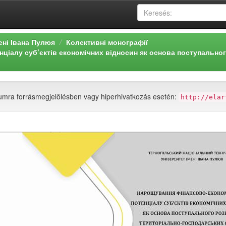
ені Івана Пулюя
Колективні монографії
ціалу суб’єктів економічних відносин як основа поступально
tumra forrásmegjelölésben vagy hiperhivatkozás esetén:
http://elar