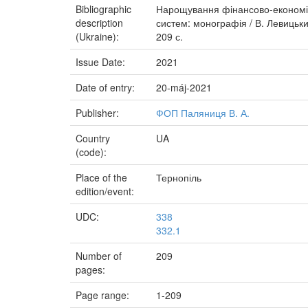
Bibliographic
Нарощування фінансово-економічн
description
систем: монографія / В. Левицьки
(Ukraine):
209 с.
Issue Date:
2021
Date of entry:
20-máj-2021
Publisher:
ФОП Паляниця В. А.
Country
UA
(code):
Place of the
Тернопіль
edition/event:
UDC:
338
332.1
Number of
209
pages:
Page range:
1-209