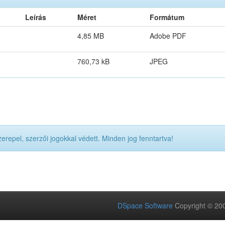
Leírás
Méret
Formátum
4,85 MB
Adobe PDF
760,73 kB
JPEG
pel, szerzői jogokkal védett. Minden jog fenntartva!
DSpace Software
Copyright © 20