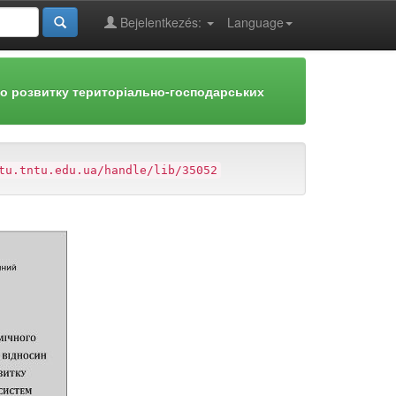
Bejelentkezés:
Language
го розвитку територіально-господарських
tu.tntu.edu.ua/handle/lib/35052