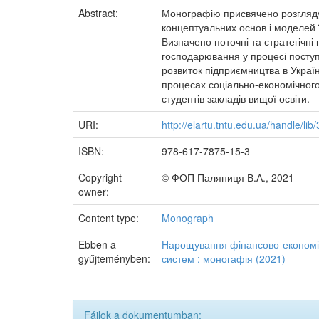
Abstract:
Монографію присвячено розгляду
концептуальних основ і моделей 
Визначено поточні та стратегічні
господарювання у процесі поступ
розвиток підприємництва в Україн
процесах соціально-економічного 
студентів закладів вищої освіти.
URI:
http://elartu.tntu.edu.ua/handle/lib
ISBN:
978-617-7875-15-3
Copyright
© ФОП Паляниця В.А., 2021
owner:
Content type:
Monograph
Ebben a
Нарощування фінансово-економічн
gyűjteményben:
систем : моногафія (2021)
Fájlok a dokumentumban: