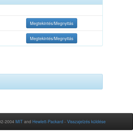
Megtekintés/Megnyitás
Megtekintés/Megnyitás
02-2004
MIT
and
Hewlett-Packard
-
Visszajelzés küldése