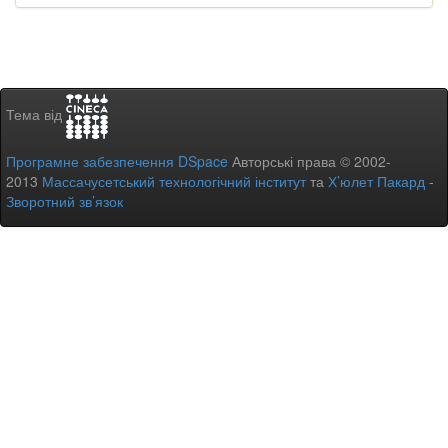
Тема від
Програмне забезпечення DSpace
Авторські права © 2002-
2013
Массачусетський технологічний інститут
та
Х’юлет Пакард
-
Зворотний зв’язок