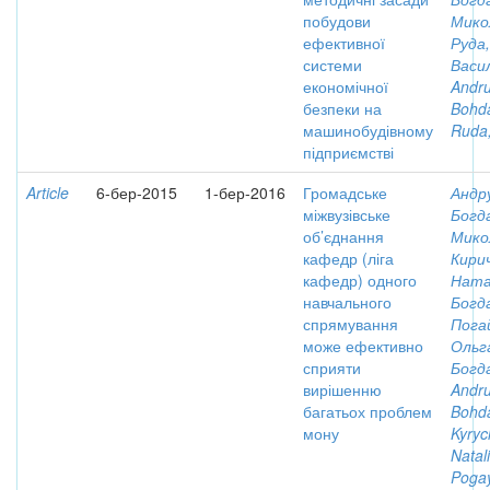
побудови
Мико
ефективної
Руда
системи
Васи
економічної
Andru
безпеки на
Bohd
машинобудівному
Ruda,
підприємстві
Article
6-бер-2015
1-бер-2016
Громадське
Андр
міжвузівське
Богд
об’єднання
Мико
кафедр (ліга
Кирич
кафедр) одного
Ната
навчального
Богд
спрямування
Пога
може ефективно
Ольг
сприяти
Богд
вирішенню
Andru
багатьох проблем
Bohd
мону
Kyryc
Natal
Poga