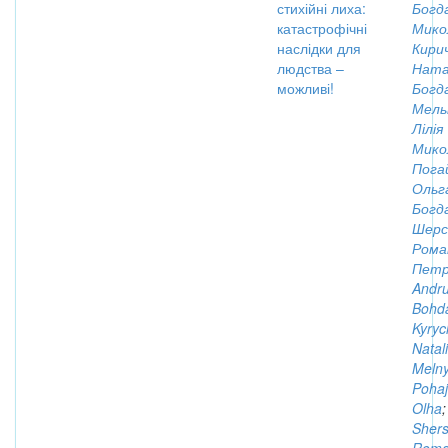
стихійні лиха:
Богд
катастрофічні
Мико
наслідки для
Кирич
людства –
Ната
можливі!
Богд
Мель
Лілія
Мико
Пога
Ольг
Богд
Шерс
Рома
Петр
Andru
Bohd
Kyryc
Natali
Melny
Pohaj
Olha
;
Shers