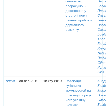
спільність,
Ната
прорахунки й
Богд
досягнення у
Павли
стратегічному
Ольг
баченні проблем
Івані
державного
Пога
розвитку
Ольг
Богд
Andru
Bohd
Kyryc
Natal
Pavly
Olha
;
Pohai
Olha
Article
30-чер-2019
18-гру-2019
Реалізація
Андр
вузівських
Богд
можливостей на
Мико
практиці формує
Пога
його успішну
Ольг
наукову
Богд