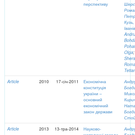
перспективу
Шерс
Рома
Петр
Кузь
Івані
Andru
Bohd
Pohai
Olga
;
Shers
Rom
Tetia
Article
2010
17-січ-2011
Економічна
Андр
конституція
Богд
україни –
Мико
основний
Кирич
економічний
Ната
закон держави
Богд
Стой
Article
2013
13-тра-2014
Науково-
Андр
методичні засади
Богд