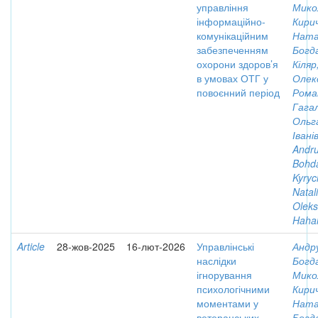
управління
Мико
інформаційно-
Кирич
комунікаційним
Ната
забезпеченням
Богд
охорони здоров’я
Кіляр
в умовах ОТГ у
Олек
повоєнний період
Рома
Гага
Ольг
Івані
Andru
Bohd
Kyryc
Natali
Olek
Hahal
Article
28-жов-2025
16-лют-2026
Управлінські
Андр
наслідки
Богд
ігнорування
Мико
психологічними
Кирич
моментами у
Ната
ветеранських
Богд