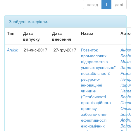
назад
1
далі
Знайдені матеріали:
Тип
Дата
Дата
Назва
Авто
випуску
внесення
Article
21-лис-2017
27-гру-2017
Розвиток
Андр
промислових
Богд
підприємств в
Мико
умовах суспільної
Шерс
нестабільності:
Рома
ресурсно-
Петр
інноваційні
Кирич
чинники.
Ната
(Особливості
Богд
організаційного
Пога
процесу
Ольг
забезпечення
Богд
ефективності
Andru
економічних
Bohd