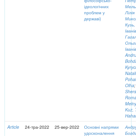
філософсько-
Петр
ідеологічних
Мель
проблем у
Лілія
державі)
Мико
Кузь
Івані
Гага
Ольг
Івані
Andru
Bohd
Kyryc
Natali
Pohai
Olha
;
Shers
Rom
Melny
Kuz, 
Hahal
Article
24-тра-2022
25-вер-2022
Основні напрями
Андр
удосконалення
Богд