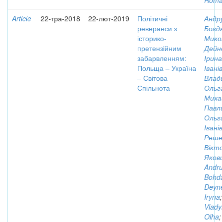
Rom
Article
22-тра-2018
22-лют-2019
Політичні
Андр
реверанси з
Богд
історико-
Мико
претензійним
Дейн
забарвленням:
Ірина
Польща – Україна
Івані
– Світова
Влад
Спільнота
Ольг
Миха
Павли
Ольг
Івані
Реше
Вікт
Яков
Andru
Bohd
Deyn
Iryna
;
Vlady
Olha
;