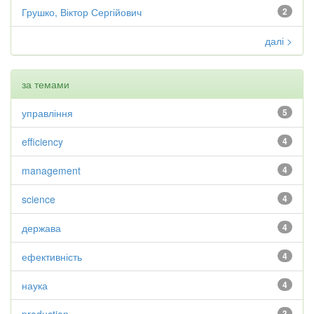
Грушко, Віктор Сергійович
2
далі >
за темами
управління
5
efficiency
4
management
4
science
4
держава
4
ефективність
4
наука
4
3