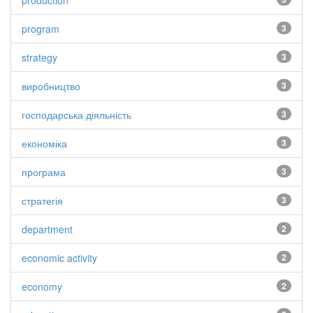
production
program
3
strategy
3
виробництво
3
господарська діяльність
3
економіка
3
програма
3
стратегія
3
department
2
economic activity
2
economy
2