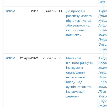
Olga
Article
2011
6-чер-2011
До проблем
Турч
розвитку малого
Дми
підприємництва
Кузь
або вчитися на
Андр
своїх і чужих
Богд
помилках
Мико
Пога
Ольг
Богд
Article
21-гру-2021
23-бер-2022
Механізм
Андр
вільного ринку як
Богд
інструмент
Мико
опанування
Груш
економічної
Вікт
влади над
Серг
суспільством та
Мель
інститутами
Лілія
держави
Мико
Шерс
Рома