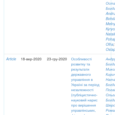
Ост
Богд
Andru
Bohd
Melny
Kyryc
Natali
Pohaj
Olha
Osta
Article
18-вер-2020
23-гру-2020
Особливості
Андр
розвитку та
Богд
результати
Мико
державного
Кирич
управління в
Ната
Україні за період
Богд
незалежності
Пога
(публіцистично-
Ольг
науковий нарис
Богд
про вирішення
Шерс
управлінських,
Рома