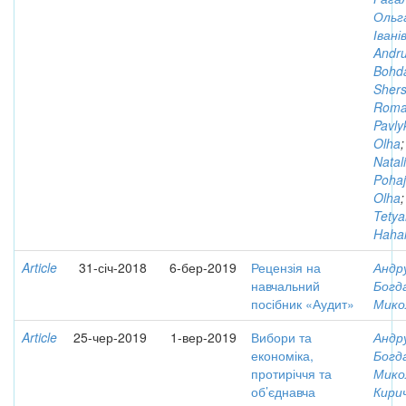
Ольг
Івані
Andru
Bohd
Shers
Rom
Pavly
Olha
Natali
Pohaj
Olha
Tety
Hahal
Article
31-січ-2018
6-бер-2019
Рецензія на
Андр
навчальний
Богд
посібник «Аудит»
Мико
Article
25-чер-2019
1-вер-2019
Вибори та
Андр
економіка,
Богд
протиріччя та
Мико
об’єднавча
Кирич