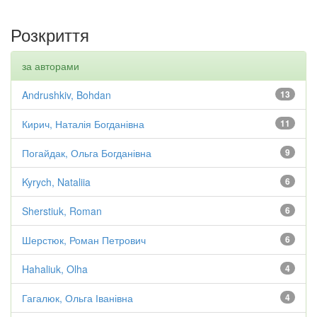
Розкриття
за авторами
Andrushkiv, Bohdan
13
Кирич, Наталія Богданівна
11
Погайдак, Ольга Богданівна
9
Kyrych, Nataliia
6
Sherstiuk, Roman
6
Шерстюк, Роман Петрович
6
Hahaliuk, Olha
4
Гагалюк, Ольга Іванівна
4