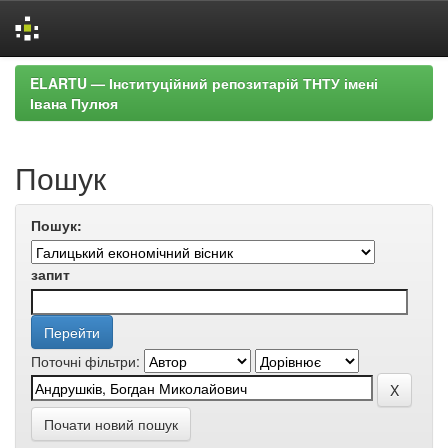
Skip
ELARTU — Інституційний репозитарій ТНТУ імені
navigation
Івана Пулюя
Пошук
Пошук:
запит
Поточні фільтри:
Почати новий пошук