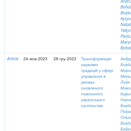
Andru
Bohd
Boyko
Kyryc
Natal
Yaky
Pavlo
Mary
Bohd
Article
24-жов-2023
28-гру-2023
Трансформація
Андр
наукових
Богд
традицій у сфері
Мико
управління в
Мель
умовах
Лілія
оновленого
Мико
повоєнного
Кирич
українського
Ната
суспільства
Богд
Пога
Ольг
Богд
Бойк