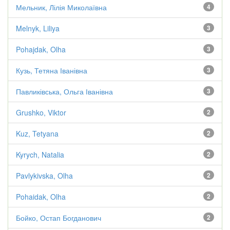
Мельник, Лілія Миколаївна
4
Melnyk, Liliya
3
Pohajdak, Olha
3
Кузь, Тетяна Іванівна
3
Павликівська, Ольга Іванівна
3
Grushko, Viktor
2
Kuz, Tetyana
2
Kyrych, Natalia
2
Pavlykivska, Olha
2
Pohaidak, Olha
2
Бойко, Остап Богданович
2