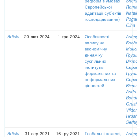
реформ в умовах
Shers
Європейської
Rom
адаптації суб’єктів
Natali
господарювання)
Pogai
Olha
Article
20-лют-2024
1-тра-2024
Особливості
Андр
впливу на
Богд
економічну
Мико
динаміку
Груш
суспільних
Вікт
інститутів,
Серг
формальних та
Груш
неформальних
Серг
цінностей
Вікт
Andru
Bohd
Grus
Viktor
Hrush
Serhi
Article
31-сер-2021
16-гру-2021
Глобальні пожежі,
Андр