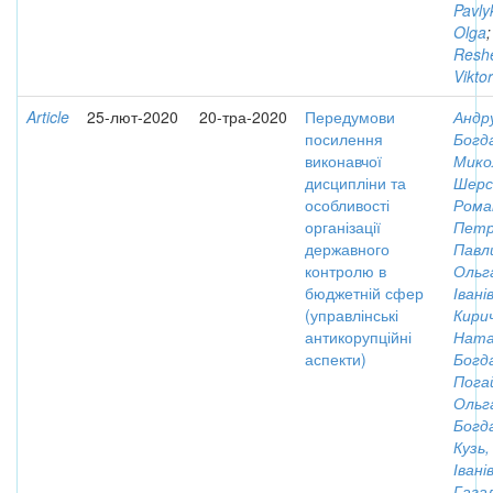
Pavly
Olga
;
Reshe
Viktor
Article
25-лют-2020
20-тра-2020
Передумови
Андр
посилення
Богд
виконавчої
Мико
дисципліни та
Шерс
особливості
Рома
організації
Петр
державного
Павли
контролю в
Ольг
бюджетній сфер
Івані
(управлінські
Кирич
антикорупційні
Ната
аспекти)
Богд
Пога
Ольг
Богд
Кузь
Івані
Гага