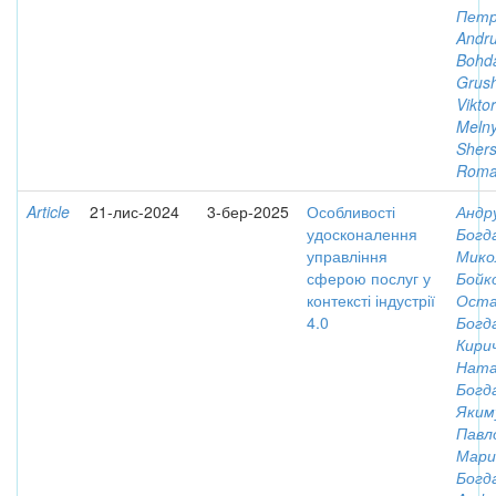
Петр
Andru
Bohd
Grus
Viktor
Meln
Shers
Rom
Article
21-лис-2024
3-бер-2025
Особливості
Андр
удосконалення
Богд
управління
Мико
сферою послуг у
Бойк
контексті індустрії
Ост
4.0
Богд
Кирич
Ната
Богд
Яким
Павл
Мари
Богд