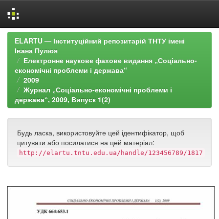
Skip
ELARTU — Інституційний репозитарій ТНТУ імені
navigation
Івана Пулюя
Електронне наукове фахове видання „Соціально-
економічні проблеми і держава“
2009
Журнал „Соціально-економічні проблеми і
держава“, 2009, Випуск 1(2)
Будь ласка, використовуйте цей ідентифікатор, щоб
цитувати або посилатися на цей матеріал:
http://elartu.tntu.edu.ua/handle/123456789/1817