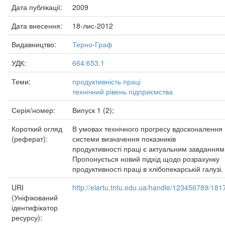
Дата публікації:
2009
Дата внесення:
18-лис-2012
Видавництво:
Терно-Граф
УДК:
664:653.1
Теми:
продуктивність праці
технічний рівень підприємства
Серія/номер:
Випуск 1 (2);
Короткий огляд
В умовах технічного прогресу вдосконалення
(реферат):
системи визначення показників
продуктивності праці є актуальним завданням
Пропонується новий підхід щодо розрахунку
продуктивності праці в хлібопекарській галузі.
URI
http://elartu.tntu.edu.ua/handle/123456789/181
(Уніфікований
ідентифікатор
ресурсу):