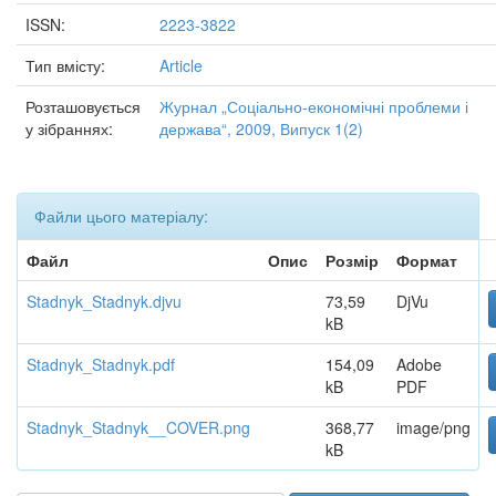
ISSN:
2223-3822
Тип вмісту:
Article
Розташовується
Журнал „Соціально-економічні проблеми і
у зібраннях:
держава“, 2009, Випуск 1(2)
Файли цього матеріалу:
Файл
Опис
Розмір
Формат
Stadnyk_Stadnyk.djvu
73,59
DjVu
kB
Stadnyk_Stadnyk.pdf
154,09
Adobe
kB
PDF
Stadnyk_Stadnyk__COVER.png
368,77
image/png
kB