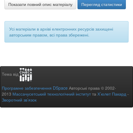
Показати повний опис матеріалу
Перегляд статистики
Усі матеріали в архіві електронних ресурсів захищені
авторським правом, всі права збережені.
Тема від
Програмне забезпечення DSpace
Авторські права © 2002-
2013
Массачусетський технологічний інститут
та
Х’юлет Пакард
-
Зворотний зв’язок