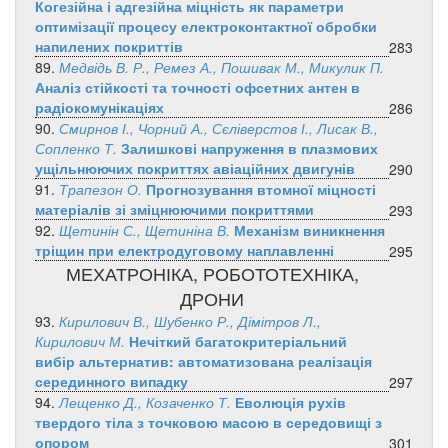
Когезійна і адгезійна міцність як параметри
оптимізації процесу електроконтактної обробки
напилених покриттів
283
89.
Медвідь В. Р., Ремез А., Пошивак М., Микулик П.
Аналіз стійкості та точності офсетних антен в
радіокомунікаціях
286
90.
Смирнов І., Чорний А., Сєліверстов І., Лисак В.,
Сопленко Т.
Залишкові напруження в плазмових
ущільнюючих покриттях авіаційних двигунів
290
91.
Трапезон О.
Прогнозування втомної міцності
матеріалів зі зміцнюючими покриттями
293
92.
Щетинін С., Щетиніна В.
Механізм виникнення
тріщин при електродуговому наплавленні
295
МЕХАТРОНІКА, РОБОТОТЕХНІКА,
ДРОНИ
93.
Кирилович В., Шубенко Р., Дімітров Л.,
Кирилович М.
Нечіткий багатокритеріальний
вибір альтернатив: автоматизована реалізація
серединного випадку
297
94.
Лещенко Д., Козаченко Т.
Еволюція рухів
твердого тіла з точковою масою в середовищі з
опором
301