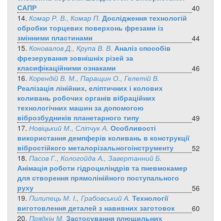
САПР
40
14.
Комар Р. В., Комар П.
Дослідження технологій
обробки торцевих поверхонь фрезами із
змінними пластинами
44
15.
Коновалов Д., Крупа В. В.
Аналіз способів
фрезерування зовнішніх різей за
класифікаційними ознаками
46
16.
Корендій В. М., Паращин О., Гелетій В.
Реалізація лінійних, еліптичних і колових
коливань робочих органів вібраційних
технологічних машин за допомогою
віброзбудників планетарного типу
49
17.
Новіцький М., Сліпчук А.
Особливості
використання демпферів коливань в конструкції
вібростійкого металорізальногоінструменту
52
18.
Пасов Г., Кологойда А., Завертанний Б.
Анімація роботи гідроциліндрів та пневмокамер
для створення прямолінійного поступального
руху
56
19.
Пилипець М. І., Грабовський А.
Технології
виготовлення деталей з навивних заготовок
60
20.
Прядкін М.
Застосування плющильних