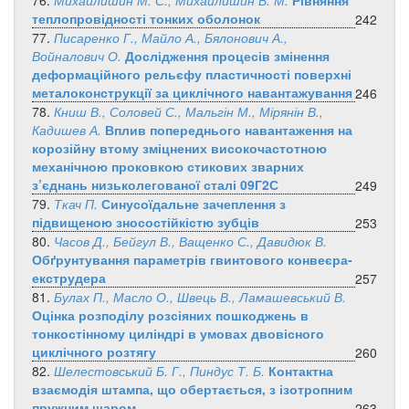
76.
Михайлишин М. С., Михайлишин В. М.
Рівняння
теплопровідності тонких оболонок
242
77.
Писаренко Г., Майло А., Бялонович А.,
Войналович О.
Дослідження процесів змінення
деформаційного рельєфу пластичності поверхні
металоконструкції за циклічного навантажування
246
78.
Книш В., Соловей С., Мальгін М., Мірянін В.,
Кадишев А.
Вплив попереднього навантаження на
корозійну втому зміцнених високочастотною
механічною проковкою стикових зварних
з’єднань низьколегованої сталі 09Г2С
249
79.
Ткач П.
Синусоїдальне зачеплення з
підвищеною зносостійкістю зубців
253
80.
Часов Д., Бейгул В., Ващенко С., Давидюк В.
Обґрунтування параметрів гвинтового конвеєра-
екструдера
257
81.
Булах П., Масло О., Швець В., Ламашевський В.
Оцінка розподілу розсіяних пошкоджень в
тонкостінному циліндрі в умовах двовісного
циклічного розтягу
260
82.
Шелестовський Б. Г., Пиндус Т. Б.
Контактна
взаємодія штампа, що обертається, з ізотропним
пружним шаром
263