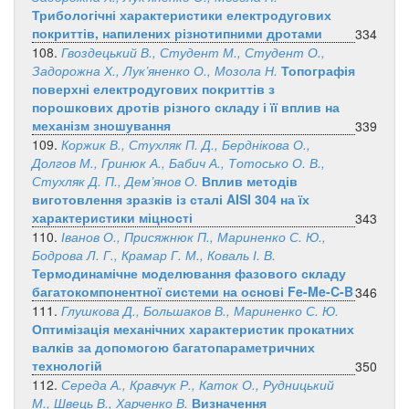
Трибологічні характеристики електродугових
покриттів, напилених різнотипними дротами
334
108.
Гвоздецький В., Студент М., Студент О.,
Задорожна Х., Лук’яненко О., Мозола Н.
Топографія
поверхні електродугових покриттів з
порошкових дротів різного складу і її вплив на
механізм зношування
339
109.
Коржик В., Стухляк П. Д., Берднікова О.,
Долгов М., Гринюк А., Бабич А., Тотосько О. В.,
Стухляк Д. П., Дем’янов О.
Вплив методів
виготовлення зразків із сталі AISI 304 на їх
характеристики міцності
343
110.
Іванов О., Присяжнюк П., Мариненко С. Ю.,
Бодрова Л. Г., Крамар Г. М., Коваль І. В.
Термодинамічне моделювання фазового складу
багатокомпонентної системи на основі Fe-Me-C-B
346
111.
Глушкова Д., Большаков В., Мариненко С. Ю.
Оптимізація механічних характеристик прокатних
валків за допомогою багатопараметричних
технологій
350
112.
Середа А., Кравчук Р., Каток О., Рудницький
М., Швець В., Харченко В.
Визначення