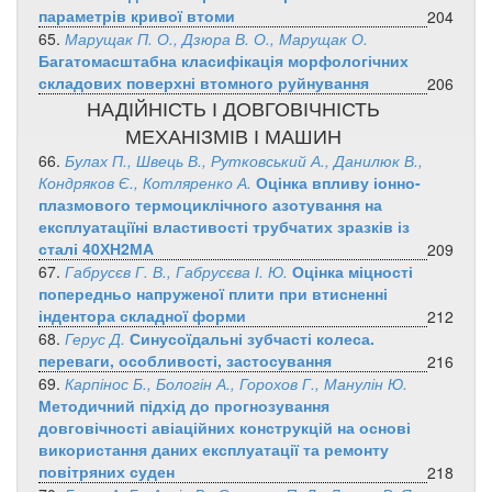
параметрів кривої втоми
204
65.
Марущак П. О., Дзюра В. О., Марущак О.
Багатомасштабна класифікація морфологічних
складових поверхні втомного руйнування
206
НАДІЙНІСТЬ І ДОВГОВІЧНІСТЬ
МЕХАНІЗМІВ І МАШИН
66.
Булах П., Швець В., Рутковський А., Данилюк В.,
Кондряков Є., Котляренко А.
Оцінка впливу іонно-
плазмового термоциклічного азотування на
експлуатаціїні властивості трубчатих зразків із
сталі 40ХН2МА
209
67.
Габрусєв Г. В., Габрусєва І. Ю.
Оцінка міцності
попередньо напруженої плити при втисненні
індентора складної форми
212
68.
Герус Д.
Синусоїдальні зубчасті колеса.
переваги, особливості, застосування
216
69.
Карпінос Б., Бологін А., Горохов Г., Манулін Ю.
Методичний підхід до прогнозування
довговічності авіаційних конструкцій на основі
використання даних експлуатації та ремонту
повітряних суден
218