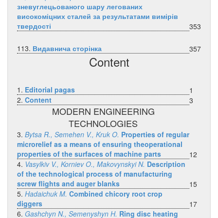
зневуглецьованого шару легованих
високоміцних сталей за результатами вимірів
твердості
353
113.
Видавнича сторінка
357
Content
1.
Editorial pagas
1
2.
Content
3
MODERN ENGINEERING
TECHNOLOGIES
3.
Bytsa R., Semehen V., Kruk O.
Properties of regular
microrelief as a means of ensuring theoperational
properties of the surfaces of machine parts
12
4.
Vasylkiv V., Korniev O., Makovynskyi N.
Description
of the technological process of manufacturing
screw flights and auger blanks
15
5.
Hadaichuk M.
Combined chicory root crop
diggers
17
6.
Gashchyn N., Semenyshyn H.
Ring disc heating