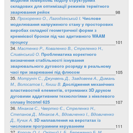
моделей поверхонь поділу структурних
складових для оптимізації режимів термітного
зварювання рейок
98
33.
Прохоренко О., Лагодзінський І.
Числове
моделювання напруженого стану у просторових
виробах складної геометричної форми з
кремнієвої бронзи під час адитивного WAAM
процесу
101
34.
Мастенко Р., Коваленко В., Стреленко Н.,
Сливінський О.
Проблематика коректного
визначення стабільності існування
зварювального дугового розряду в реальному
часі при зварюванні під флюсом
105
35.
Мотруніч С., Джунвень Д., Завдовеев А., Димань
М., Волосатов І., Книш В.
Дослідження механічних
властивостей елементів, отриманих 3D друком
дуговими аддитивним технологіями з нікелевого
сплаву Inconel 625
107
36.
Мінаков С., Чвертко Є., Стреленко Н.,
Степанов Д., Мінаков А., Вдовиченко І., Вдовиченко
Д., Кучик А.
3D наплавлення на верстатах із
числовим програмним керуванням
111
37.
Король О. І., Окіпний І. Б., Береженко Б. М.,