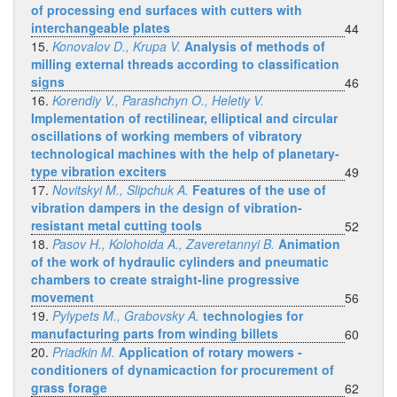
of processing end surfaces with cutters with
interchangeable plates
44
15.
Konovalov D., Krupa V.
Analysis of methods of
milling external threads according to classification
signs
46
16.
Korendiy V., Parashchyn O., Heletiy V.
Implementation of rectilinear, elliptical and circular
oscillations of working members of vibratory
technological machines with the help of planetary-
type vibration exciters
49
17.
Novitskyi M., Slipchuk A.
Features of the use of
vibration dampers in the design of vibration-
resistant metal cutting tools
52
18.
Pasov H., Kolohoida A., Zaveretannyi B.
Animation
of the work of hydraulic cylinders and pneumatic
chambers to create straight-line progressive
movement
56
19.
Pylypets M., Grabovsky A.
technologies for
manufacturing parts from winding billets
60
20.
Priadkin M.
Application of rotary mowers -
conditioners of dynamicaction for procurement of
grass forage
62