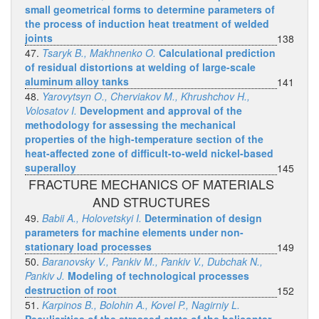
small geometrical forms to determine parameters of
the process of induction heat treatment of welded
joints
138
47.
Tsaryk B., Makhnenko O.
Calculational prediction
of residual distortions at welding of large-scale
aluminum alloy tanks
141
48.
Yarovytsyn O., Cherviakov M., Khrushchov H.,
Volosatov I.
Development and approval of the
methodology for assessing the mechanical
properties of the high-temperature section of the
heat-affected zone of difficult-to-weld nickel-based
superalloy
145
FRACTURE MECHANICS OF MATERIALS
AND STRUCTURES
49.
Babii A., Holovetskyi I.
Determination of design
parameters for machine elements under non-
stationary load processes
149
50.
Baranovsky V., Pankiv M., Pankiv V., Dubchak N.,
Pankiv J.
Modeling of technological processes
destruction of root
152
51.
Karpinos B., Bolohin A., Kovel P., Nagirniy L.