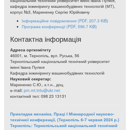
національний технічний університет імені Івана Пулюя,
кафедра інжинірингу машинобудівних технологій (МТ),
корпус №3, Мариненку Сергію Юрійовичу
Інформаційне повідомлення
(PDF, 207.3 KiB)
Програма конференції
(PDF, 596.7 KiB)
Контактна інформація
Адреса оргкомітету
46001, м. Тернопіль, вул. Руська, 56
Тернопільський національний технічний університет
імені Івана Пулюя
Кафедра інжинірингу машинобудівних технологій
Науковий секретар:
Мариненко С.Ю., к.т.н., доц.
е-mail:
pm.mt.tntu@ukr.net
контактний тел: 098 23 13131
Прикладна механіка. Праці І Міжнародної науково-
технічної конференції, (Тернопіль 6-7 червня 2024 р.)
Тернопіль: Тернопільський національний технічний