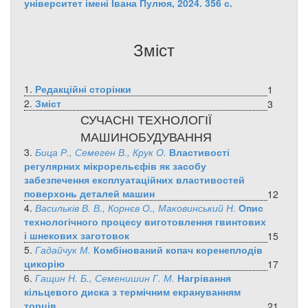
університет імені Івана Пулюя, 2024. 356 с.
Зміст
1.
Редакційні сторінки
1
2.
Зміст
3
СУЧАСНІ ТЕХНОЛОГІЇ
МАШИНОБУДУВАННЯ
3.
Бица Р., Семеген В., Крук О.
Властивості
регулярних мікрорельєфів як засобу
забезпечення експлуатаційних властивостей
поверхонь деталей машин
12
4.
Васильків В. В., Корнєв О., Маковинський Н.
Опис
технологічного процесу виготовлення гвинтових
і шнекових заготовок
15
5.
Гадайчук М.
Комбінований копач коренеплодів
цикорію
17
6.
Гащин Н. Б., Семенишин Г. М.
Нагрівання
кільцевого диска з термічним екрануванням
торців
21