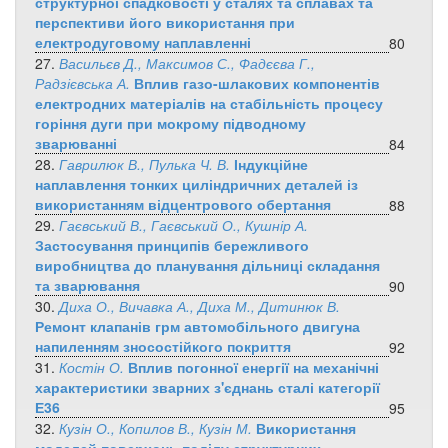
структурної спадковості у сталях та сплавах та
перспективи його використання при
електродуговому наплавленні
80
27.
Васильєв Д., Максимов С., Фадєєва Г.,
Радзієвська А.
Вплив газо-шлакових компонентів
електродних матеріалів на стабільність процесу
горіння дуги при мокрому підводному
зварюванні
84
28.
Гаврилюк В., Пулька Ч. В.
Індукційне
наплавлення тонких циліндричних деталей із
використанням відцентрового обертання
88
29.
Гаєвський В., Гаєвський О., Кушнір А.
Застосування принципів бережливого
виробництва до планування дільниці складання
та зварювання
90
30.
Диха О., Вичавка А., Диха М., Дитинюк В.
Ремонт клапанів грм автомобільного двигуна
напиленням зносостійкого покриття
92
31.
Костін О.
Вплив погонної енергії на механічні
характеристики зварних з'єднань сталі категорії
Е36
95
32.
Кузін О., Копилов В., Кузін М.
Використання