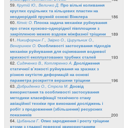
59.
Крутій Ю., Величко Д.
Про вільні коливання
круглих суцільних та кільцевих пластин на
неоднорідній пружній основі Вінклера
186
60.
Кіпніс О.
Плоска задача механіки руйнування
про стиск кусково-однорідної півплощини з
закріпленою межею вздовж міжфазної тріщини
189
61.
Никифорчин Г., Звірко О., Цирульник О.,
Венгринюк О.
Особливості застосування підходів
механіки руйнування для оцінювання водневої
крихкості експлуатованих трубних сталей
193
62.
Сидяченко В., Котляренко А.
Дослідження
статичної в’язкості руйнування на зразках з
різною скутістю деформацій на основі
параметра розкриття вершини тріщини
196
63.
Добриденко О., Стрєла М.
Досвід
використання та особливості застосування
методики класифікації технічного стану
авіаційної техніки при виконанні досліджень і
робіт з продовження (збільшення) ресурсних
показників
200
64.
Цибаньов Г.
Опис зародження і росту тріщини
втоми з гладкої поверхні звикористанням