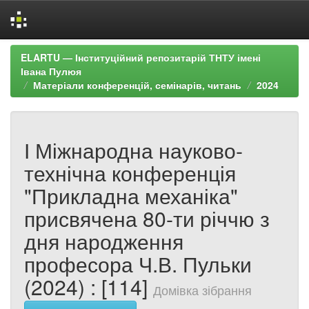
Skip
ELARTU — Інституційний репозитарій ТНТУ імені
navigation
Івана Пулюя
Матеріали конференцій, семінарів, читань
2024
І Міжнародна науково-
технічна конференція
"Прикладна механіка"
присвячена 80-ти річчю з
дня народження
професора Ч.В. Пульки
(2024) : [114]
Домівка зібрання