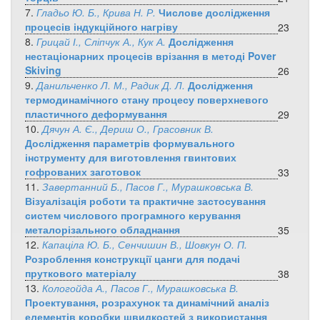
7.
Гладьо Ю. Б., Крива Н. Р.
Числове дослідження
процесів індукційного нагріву
23
8.
Грицай І., Сліпчук А., Кук А.
Дослідження
нестаціонарних процесів врізання в методі Pover
Skiving
26
9.
Данильченко Л. М., Радик Д. Л.
Дослідження
термодинамічного стану процесу поверхневого
пластичного деформування
29
10.
Дячун А. Є., Дериш О., Грасовник В.
Дослідження параметрів формувального
інструменту для виготовлення гвинтових
гофрованих заготовок
33
11.
Завертанний Б., Пасов Г., Мурашковська В.
Візуалізація роботи та практичне застосування
систем числового програмного керування
металорізального обладнання
35
12.
Капаціла Ю. Б., Сенчишин В., Шовкун О. П.
Розроблення конструкції цанги для подачі
пруткового матеріалу
38
13.
Кологойда А., Пасов Г., Мурашковська В.
Проектування, розрахунок та динамічний аналіз
елементів коробки швидкостей з використання