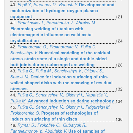
40.
Popil Y., Stepanov D., Bohush Y.
Development and
modernization of hydrogen-oxygen plasma
equipment
121
41.
Protokovilov I., Porokhonko V., Abralov M.
Electroslag welding of titanium with
electromagnetic influence on weld metal
crystallization
124
42.
Prokhorenko O., Prokhorenko V., Pulka C.,
Senchyshyn V.
Numerical modeling of the residual
stress-strain state of a single and double-sided
butt joints during submerged arc welding
128
43.
Pulka C., Pulka M., Senchyshyn V., Okipnyi S.,
Sharyk M.
Device for induction surfacing of thin-
walled shaped disks with the removing of residual
stresses
132
44.
Pulka C., Senchyshyn V., Okipnyi I., Kapatsila Y.,
Pulka M.
Advanced induction soldering technology
134
45.
Pulka C., Senchyshyn V., Okipnyi I., Pidgurskyi M.,
Prokhorenko O.
Progress of technologies of
induction surfacing of thin discs
136
46.
Rymar S., Prokofiev O., Gubatyuk R.,
Panteleimonov Y., Abdulakh V.
Use of samples of