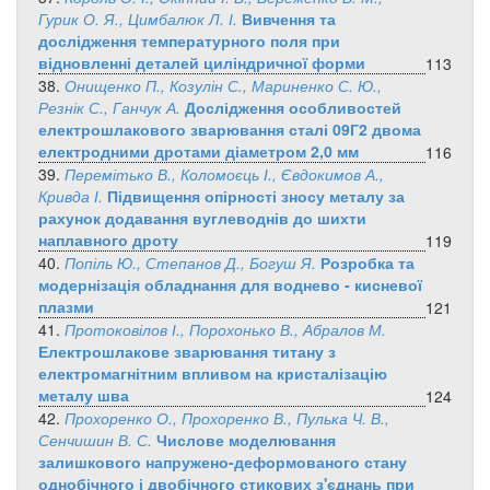
Гурик О. Я., Цимбалюк Л. І.
Вивчення та
дослідження температурного поля при
відновленні деталей циліндричної форми
113
38.
Онищенко П., Козулін С., Мариненко С. Ю.,
Резнік С., Ганчук А.
Дослідження особливостей
електрошлакового зварювання сталі 09Г2 двома
електродними дротами діаметром 2,0 мм
116
39.
Перемітько В., Коломоєць І., Євдокимов А.,
Кривда І.
Підвищення опірності зносу металу за
рахунок додавання вуглеводнів до шихти
наплавного дроту
119
40.
Попіль Ю., Степанов Д., Богуш Я.
Розробка та
модернізація обладнання для воднево - кисневої
плазми
121
41.
Протоковілов І., Порохонько В., Абралов М.
Електрошлакове зварювання титану з
електромагнітним впливом на кристалізацію
металу шва
124
42.
Прохоренко О., Прохоренко В., Пулька Ч. В.,
Сенчишин В. С.
Числове моделювання
залишкового напружено-деформованого стану
однобічного і двобічного стикових з'єднань при