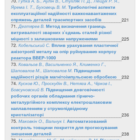
70.
Гупка А. Б., Аулін В., Стухляк П. Д., Лещук Р. Я.,
Ярема І. Т., Буховець В. М.
Трибологічні аспекти
експлуатаційної надійності важконавантажених
спряжень деталей траснпортних засобів
221
71.
Дегтярев В.
Метод визначення границь
витривалості зварних з’єднань сталей різної
міцності з залишковими напруженнями
225
72.
Кобельський С.
Вплив урахування пластичної
анізотропії металу на опір руйнуванню корпусу
реактора ВВЕР-1000
228
73.
Ковальов В., Васильченко Я., Клименко Г.,
Шаповалов М., Шаповалов М.
Підвищення
надійності різців магнітоімпульсною обробкою
232
74.
Кусков Ю., Проскудін В., Нетяга А., Чірков І.,
Бовсуновский В.
Підвищення довговічності
робочих органів обладнання гірничо-
металургійного комплексу електрошлаковим
наплавленням у струмопідвідному
кристалізаторі
236
75.
Маковкін О., Вальчук І.
Автоматизований
контроль товщини покриття для прогнозування
зношення деталей
238