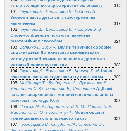
теплоізоляційних характеристик склопакету
317
101.
Глушкова Д., Большаков В., Бодрова Л.
Зносостійкість деталей із газотермічним
напиленням
319
102.
Глушкова Д., Большаков В., Лазарюк В. В.
Сталемолібденове покриття, нанесене
газотермічним способом
321
103.
Воленко І., Зусін А.
Вплив термічної обробки
на експлуатаційні показники наплавленого
металу розробленими наплавними дротами з
метастабільним аустенітом
323
104.
Глушкова Д., Большаков В., Крамар Г. М.
Іонно-
плазмове напилення для захисту прес-форм
326
105.
Майданчук Т., Бондаренко А., Лук’янченко Є.,
Мариненко С. Ю., Ілюшенко В., Степченко Д.
Деякі
питання зварюваності мідно-нікелевих сплавів із
вмістом нікелю до 6,0%
328
106.
Паньків М. Р., Барановський В. М., Паньків В. Р.,
Мариненко С. Ю., Герасимчук Г.
Моделювання
тангенціальної сили пружного удару
331
107.
Гвоздецький В., Студент М., Студент О.,
Задорожна Х., Лук’яненко О., Мозола Н.