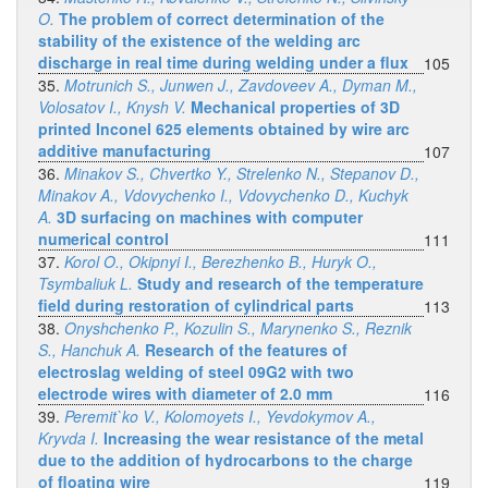
O.
The problem of correct determination of the
stability of the existence of the welding arc
discharge in real time during welding under a flux
105
35.
Motrunich S., Junwen J., Zavdoveev A., Dyman M.,
Volosatov I., Knysh V.
Mechanical properties of 3D
printed Inconel 625 elements obtained by wire arc
additive manufacturing
107
36.
Minakov S., Chvertko Y., Strelenko N., Stepanov D.,
Minakov A., Vdovychenko I., Vdovychenko D., Kuchyk
A.
3D surfacing on machines with computer
numerical control
111
37.
Korol O., Okipnyi I., Berezhenko B., Huryk O.,
Tsymbaliuk L.
Study and research of the temperature
field during restoration of cylindrical parts
113
38.
Onyshchenko P., Kozulin S., Marynenko S., Reznik
S., Hanchuk A.
Research of the features of
electroslag welding of steel 09G2 with two
electrode wires with diameter of 2.0 mm
116
39.
Peremit`ko V., Kolomoyets I., Yevdokymov A.,
Kryvda I.
Increasing the wear resistance of the metal
due to the addition of hydrocarbons to the charge
of floating wire
119