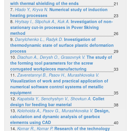
with thermal shielding of the ends
21
7.
Hlado Y., Kryva N.
Numerical study of induction
heating processes
23
8.
Hrytsay I., Slipchuk A., Kuk A.
Investigation of non-
stationary cut-in processes in Pover Skiving
method
26
9.
Danylchenko L., Radyk D.
Investigation of
thermodynamic state of surface plastic deformation
process
29
10.
Diachun A., Derysh O., Grasovnyk V.
The study of
the forming tool parameters for the screw
corrugated workpieces manufacturing
33
11.
Zaveretannyi B., Pasov H., Murashkovska V.
Visualization of work and practical application of
numerical software control systems of metallic
equipment
35
12.
Kapatsila Y., Senchyshyn V., Shovkun A.
Collet
design for feeding bar material
38
13.
Kolohoida A., Pasov G., Murashkovska V.
Design,
calculation and dynamic analysis of gearbox
elements using CAD
40
14.
Komar R., Komar P.
Research of the technology