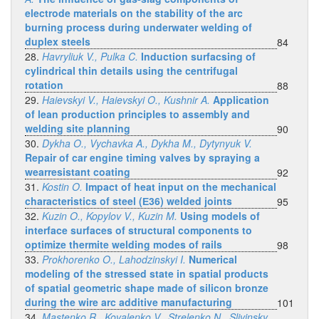
electrode materials on the stability of the arc
burning process during underwater welding of
duplex steels
84
28.
Havryliuk V., Pulka C.
Induction surfacsing of
cylindrical thin details using the centrifugal
rotation
88
29.
Haievskyi V., Haievskyi O., Kushnir A.
Application
of lean production principles to assembly and
welding site planning
90
30.
Dykha O., Vychavka A., Dykha M., Dytynyuk V.
Repair of car engine timing valves by spraying a
wearresistant coating
92
31.
Kostin O.
Impact of heat input on the mechanical
characteristics of steel (Е36) welded joints
95
32.
Kuzin O., Kopylov V., Kuzin M.
Using models of
interface surfaces of structural components to
optimize thermite welding modes of rails
98
33.
Prokhorenko O., Lahodzinskyi I.
Numerical
modeling of the stressed state in spatial products
of spatial geometric shape made of silicon bronze
during the wire arc additive manufacturing
101
34.
Mastenko R., Kovalenko V., Strelenko N., Slivinsky