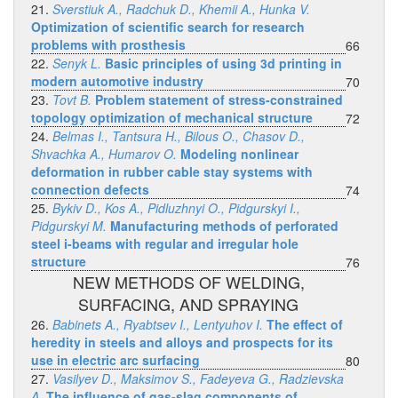
21.
Sverstiuk A., Radchuk D., Khemii A., Hunka V.
Optimization of scientific search for research
problems with prosthesis
66
22.
Senyk L.
Basic principles of using 3d printing in
modern automotive industry
70
23.
Tovt B.
Problem statement of stress-constrained
topology optimization of mechanical structure
72
24.
Belmas I., Tantsura H., Bilous O., Chasov D.,
Shvachka A., Humarov O.
Modeling nonlinear
deformation in rubber cable stay systems with
connection defects
74
25.
Bykiv D., Kos A., Pidluzhnyi O., Pidgurskyi I.,
Pidgurskyi M.
Manufacturing methods of perforated
steel i-beams with regular and irregular hole
structure
76
NEW METHODS OF WELDING,
SURFACING, AND SPRAYING
26.
Babinets A., Ryabtsev I., Lentyuhov I.
The effect of
heredity in steels and alloys and prospects for its
use in electric arc surfacing
80
27.
Vasilyev D., Maksimov S., Fadeyeva G., Radzievska
A.
The influence of gas-slag components of