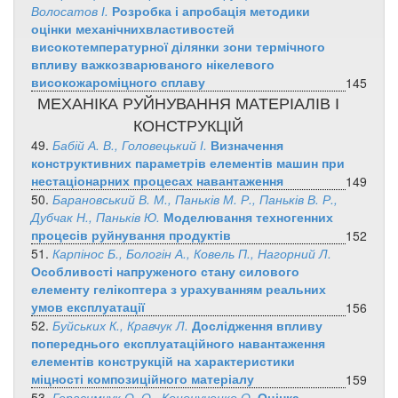
Волосатов І.
Розробка і апробація методики
оцінки механічнихвластивостей
високотемпературної ділянки зони термічного
впливу важкозварюваного нікелевого
високожароміцного сплаву
145
МЕХАНІКА РУЙНУВАННЯ МАТЕРІАЛІВ І
КОНСТРУКЦІЙ
49.
Бабій А. В., Головецький І.
Визначення
конструктивних параметрів елементів машин при
нестаціонарних процесах навантаження
149
50.
Барановський В. М., Паньків М. Р., Паньків В. Р.,
Дубчак Н., Паньків Ю.
Моделювання техногенних
процесів руйнування продуктів
152
51.
Карпінос Б., Бологін А., Ковель П., Нагорний Л.
Особливості напруженого стану силового
елементу гелікоптера з урахуванням реальних
умов експлуатації
156
52.
Буйських К., Кравчук Л.
Дослідження впливу
попереднього експлуатаційного навантаження
елементів конструкцій на характеристики
міцності композиційного матеріалу
159
53.
Герасимчук О. О., Кононученко О.
Оцінка