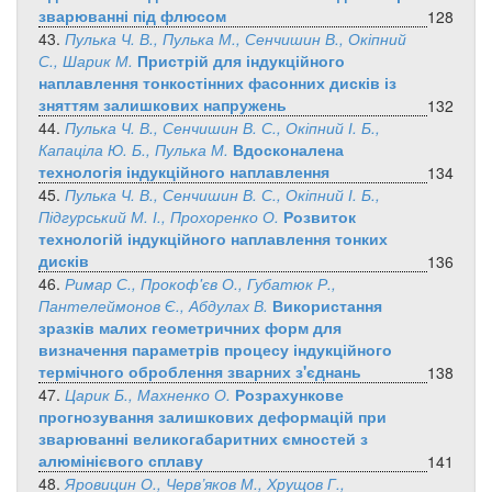
зварюванні під флюсом
128
43.
Пулька Ч. В., Пулька М., Сенчишин В., Окіпний
С., Шарик М.
Пристрій для індукційного
наплавлення тонкостінних фасонних дисків із
зняттям залишкових напружень
132
44.
Пулька Ч. В., Сенчишин В. С., Окіпний І. Б.,
Капаціла Ю. Б., Пулька М.
Вдосконалена
технологія індукційного наплавлення
134
45.
Пулька Ч. В., Сенчишин В. С., Окіпний І. Б.,
Підгурський М. І., Прохоренко О.
Розвиток
технологій індукційного наплавлення тонких
дисків
136
46.
Римар С., Прокоф'єв О., Губатюк Р.,
Пантелеймонов Є., Абдулах В.
Використання
зразків малих геометричних форм для
визначення параметрів процесу індукційного
термічного оброблення зварних з'єднань
138
47.
Царик Б., Махненко О.
Розрахункове
прогнозування залишкових деформацій при
зварюванні великогабаритних ємностей з
алюмінієвого сплаву
141
48.
Яровицин О., Черв’яков М., Хрущов Г.,