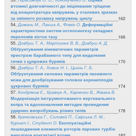
втомної довговічності до ініціювання тріщини
від концентратора напружень у сталевих зразках
за змінного розмаху напружень циклу
162
54.
Димань М., Лакша А., Фомін О.
Деформаційні
характеристики систем остеосинтезу складних
переломів кісток тазу
166
55.
Довбуш Т. А., Мартинюк В. В., Довбуш А. Д.
Обґрунтування кінематичних параметрів
пристрою барабанного типу для видалення
гички з цукрових буряків
170
56.
Довбуш Т. А., Хомик Н. І., Цьонь Г. Б.
Обґрунтування силових параметрів пасивного
ножа для дообрізування головок коренеплодів
цукрових буряків
174
57.
Кондряков Є., Кравчук А., Харченко В., Жмака В.
Модернізація інструментованого вертикального
копра та вдосконалення методик проведення
ударних випробувань різних типів
178
58.
Кречковська Г., Соловей П., Свірська Л. М.,
Курнат І., Студент О.
Експлуатаційні
пошкодження елементів роторів парових турбін
внаслідок контактної втоми
182