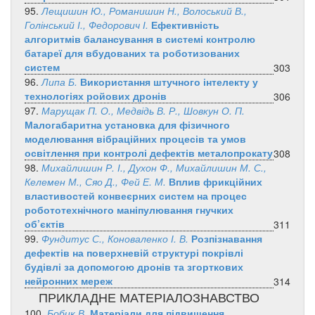
95.
Лещишин Ю., Романишин Н., Волоський В.,
Голінський І., Федорович І.
Ефективність
алгоритмів балансування в системі контролю
батареї для вбудованих та роботизованих
систем
303
96.
Липа Б.
Використання штучного інтелекту у
технологіях ройових дронів
306
97.
Марущак П. О., Медвідь В. Р., Шовкун О. П.
Малогабаритна установка для фізичного
моделювання вібраційних процесів та умов
освітлення при контролі дефектів металопрокату
308
98.
Михайлишин Р. І., Духон Ф., Михайлишин М. С.,
Келемен М., Сяо Д., Фей Е. М.
Вплив фрикційних
властивостей конвеєрних систем на процес
робототехнічного маніпулювання гнучких
об’єктів
311
99.
Фундитус С., Коноваленко І. В.
Розпізнавання
дефектів на поверхневій структурі покрівлі
будівлі за допомогою дронів та згорткових
нейронних мереж
314
ПРИКЛАДНЕ МАТЕРІАЛОЗНАВСТВО
100.
Бобик В.
Матеріали для підвищення