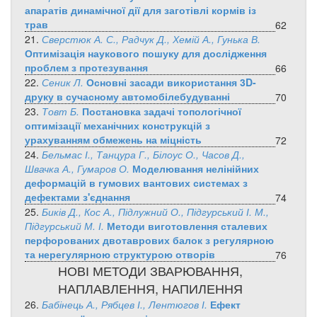
апаратів динамічної дії для заготівлі кормів із
трав
62
21.
Сверстюк А. С., Радчук Д., Хемій А., Гунька В.
Оптимізація наукового пошуку для дослідження
проблем з протезування
66
22.
Сеник Л.
Основні засади використання 3D-
друку в сучасному автомобілебудуванні
70
23.
Товт Б.
Постановка задачі топологічної
оптимізації механічних конструкцій з
урахуванням обмежень на міцність
72
24.
Бельмас І., Танцура Г., Білоус О., Часов Д.,
Швачка А., Гумаров О.
Моделювання нелінійних
деформацій в гумових вантових системах з
дефектами з'єднання
74
25.
Биків Д., Кос А., Підлужний О., Підгурський І. М.,
Підгурський М. І.
Методи виготовлення сталевих
перфорованих двотаврових балок з регулярною
та нерегулярною структурою отворів
76
НОВІ МЕТОДИ ЗВАРЮВАННЯ,
НАПЛАВЛЕННЯ, НАПИЛЕННЯ
26.
Бабінець А., Рябцев І., Лентюгов І.
Ефект