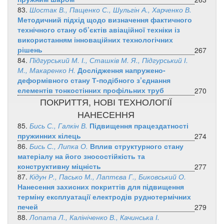
83.
Шостак В., Пащенко С., Шульгін А., Харченко В.
Методичний підхід щодо визначення фактичного
технічного стану об’єктів авіаційної техніки із
використанням інноваційних технологічних
рішень
267
84.
Підгурський М. І., Сташків М. Я., Підгурський І.
М., Макаренко Н.
Дослідження напружено-
деформівного стану Т-подібного з’єднання
елементів тонкостінних профільних труб
270
ПОКРИТТЯ, НОВІ ТЕХНОЛОГІЇ
НАНЕСЕННЯ
85.
Бись С., Галкін В.
Підвищення працездатності
пружинних кілець
274
86.
Бись С., Липка О.
Вплив структурного стану
матеріалу на його зносостійкість та
конструктивну міцність
277
87.
Кідун Р., Пасько М., Лаптєва Г., Биковський О.
Нанесення захисних покриттів для підвищення
терміну експлуатації електродів руднотермічних
печей
279
88.
Лопата Л., Калініченко В., Качинська І.