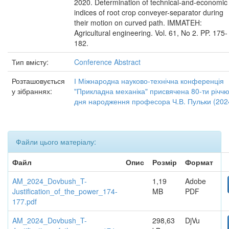
2020. Determination of technical-and-economic
indices of root crop conveyer-separator during
their motion on curved path. IMMATEH:
Agricultural engineering. Vol. 61, No 2. PP. 175-
182.
Тип вмісту:
Conference Abstract
Розташовується
І Міжнародна науково-технічна конференція
у зібраннях:
"Прикладна механіка" присвячена 80-ти річчю
дня народження професора Ч.В. Пульки (202
Файли цього матеріалу:
Файл
Опис
Розмір
Формат
AM_2024_Dovbush_T-
1,19
Adobe
Justification_of_the_power_174-
MB
PDF
177.pdf
AM_2024_Dovbush_T-
298,63
DjVu