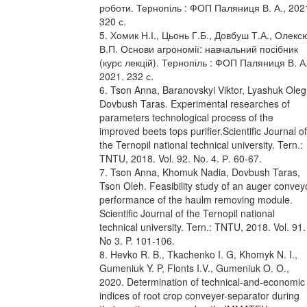
роботи. Тернопіль : ФОП Паляниця В. А., 202
320 с.
5. Хомик Н.І., Цьонь Г.Б., Довбуш Т.А., Олекс
В.П. Основи агрономії: навчальний посібник
(курс лекцій). Тернопіль : ФОП Паляниця В. А.
2021. 232 с.
6. Tson Anna, Baranovskyi Viktor, Lyashuk Oleg
Dovbush Taras. Experimental researches of
parameters technological process of the
improved beets tops purifier.Scientific Journal of
the Ternopil national technical university. Tern.:
TNTU, 2018. Vol. 92. No. 4. Р. 60-67.
7. Tson Anna, Khomuk Nadia, Dovbush Taras,
Tson Oleh. Feasibility study of an auger convey
performance of the haulm removing module.
Scientific Journal of the Ternopil national
technical university. Tern.: TNTU, 2018. Vol. 91.
No 3. P. 101-106.
8. Hevko R. B., Tkachenko I. G, Khomyk N. I.,
Gumeniuk Y. P, Flonts I.V., Gumeniuk O. O.,
2020. Determination of technical-and-economic
indices of root crop conveyer-separator during