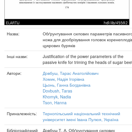
Назва:
Обґрунтування силових параметрів пасивног
ножа для дообрізування головок коренеплоді
цукрових буряків
Інші назви:
Justification of the power parameters of the
passive knife for triming the heads of sugar bee
Автори:
Довбуш, Тарас Анатолійович
Хомик, Надія Ігорівна
Цьонь, Ганна Богданівна
Dovbush, Taras
Khomyk, Nadia
Tson, Hanna
Приналежність:
Тернопільський національний технічний
університет імені Івана Пулюя, Україна
Бібліографічний
Довбуш Т. А. Обґрунтування силових