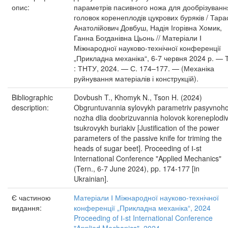
опис:
параметрів пасивного ножа для дообрізуванн
головок коренеплодів цукрових буряків / Тара
Анатолійович Довбуш, Надія Ігорівна Хомик,
Ганна Богданівна Цьонь // Матеріали Ⅰ
Міжнародної науково-технічної конференції
„Прикладна механіка“, 6-7 червня 2024 р. — 
: ТНТУ, 2024. — С. 174–177. — (Механіка
руйнування матеріалів і конструкцій).
Bibliographic
Dovbush T., Khomyk N., Tson H. (2024)
description:
Obgruntuvannia sylovykh parametriv pasyvnoh
nozha dlia doobrizuvannia holovok koreneplodi
tsukrovykh buriakiv [Justification of the power
parameters of the passive knife for triming the
heads of sugar beet]. Proceeding of Ⅰ-st
International Conference "Applied Mechanics"
(Tern., 6-7 June 2024), pp. 174-177 [in
Ukrainian].
Є частиною
Матеріали Ⅰ Міжнародної науково-технічної
видання:
конференції „Прикладна механіка“, 2024
Proceeding of Ⅰ-st International Conference