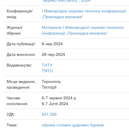
"Applied Mechanics", 2024
Конференція/
Ⅰ Міжнародна науково-технічна конференція
захід:
„Прикладна механіка“
Журнал/
Матеріали Ⅰ Міжнародної науково-технічної
збірник:
конференції „Прикладна механіка“
Дата публікації:
6-чер-2024
Дата внесення:
28-чер-2024
Видавництво:
ТНТУ
TNTU
Місце видання,
Тернопіль
проведення:
Ternopil
Часове
6-7 червня 2024 р.
охоплення:
6-7 June 2024
УДК:
631.356
Теми:
обрізка головок цукрових буряків