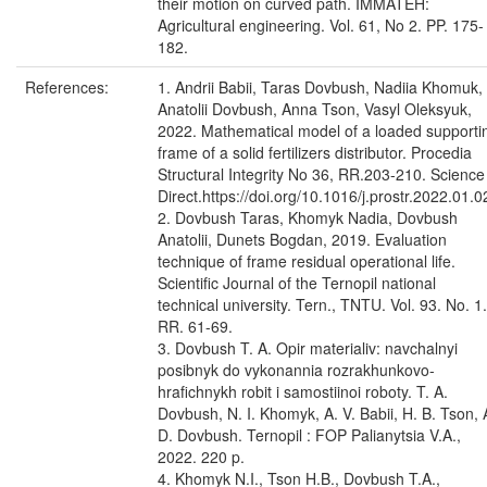
their motion on curved path. IMMATEH:
Agricultural engineering. Vol. 61, No 2. PP. 175-
182.
References:
1. Andrii Babii, Taras Dovbush, Nadiia Khomuk,
Anatolii Dovbush, Anna Tson, Vasyl Oleksyuk,
2022. Mathematical model of a loaded supporti
frame of a solid fertilizers distributor. Procedia
Structural Integrity No 36, RR.203-210. Science
Direct.https://doi.org/10.1016/j.prostr.2022.01.0
2. Dovbush Taras, Khomyk Nadia, Dovbush
Anatolii, Dunets Bogdan, 2019. Evaluation
technique of frame residual operational life.
Scientific Journal of the Ternopil national
technical university. Tern., TNTU. Vol. 93. No. 1.
RR. 61-69.
3. Dovbush T. A. Opir materialiv: navchalnyi
posibnyk do vykonannia rozrakhunkovo-
hrafichnykh robit i samostiinoi roboty. T. A.
Dovbush, N. I. Khomyk, A. V. Babii, H. B. Tson, 
D. Dovbush. Ternopil : FOP Palianytsia V.A.,
2022. 220 p.
4. Khomyk N.I., Tson H.B., Dovbush T.A.,