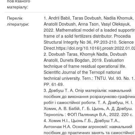
пов’язаного
матеріалу:
Перелік
1. Andrii Babii, Taras Dovbush, Nadiia Khomuk,
літератури:
Anatolii Dovbush, Anna Tson, Vasyl Oleksyuk,
2022. Mathematical model of a loaded supporti
frame of a solid fertilizers distributor. Procedia
Structural Integrity No 36, РР.203-210. Science
Direct.https://doi.org/10.1016/j.prostr.2022.01.0
2. Dovbush Taras, Khomyk Nadia, Dovbush
Anatolii, Dunets Bogdan, 2019. Evaluation
technique of frame residual operational life.
Scientific Journal of the Ternopil national
technical university. Tern.: TNTU. Vol. 93. No. 1.
РР. 61-69.
3. Довбуш Т. А. Опір матеріалів: навчальний
посібник до виконання розрахунково-графічн
робіт і самостійної роботи. Т. А. Довбуш, Н. І.
Хомик, А. В. Бабій, Г. Б. Цьонь, А. Д. Довбуш.
Тернопіль : ФОП Паляниця В.А., 2022. 220 с.
4. Хомик Н.І., Цьонь Г.Б., Довбуш Т.А.,
Антончак Н.А. Основи агрономії: навчальний
посібник до практичних занять та самостійної