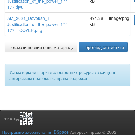
Justification_of_the_power_174-
kB
177.djvu
AM_2024_Dovbush_T-
491,36
image/png
Justification_of_the_power_174-
kB
177__COVER.png
Показати повний опис матеріалу
Перегляд статистики
Усі матеріали в архіві електронних ресурсів захищені
авторським правом, всі права збережені.
Тема від
Програмне забезпечення DSpace
Авторські права © 2002-