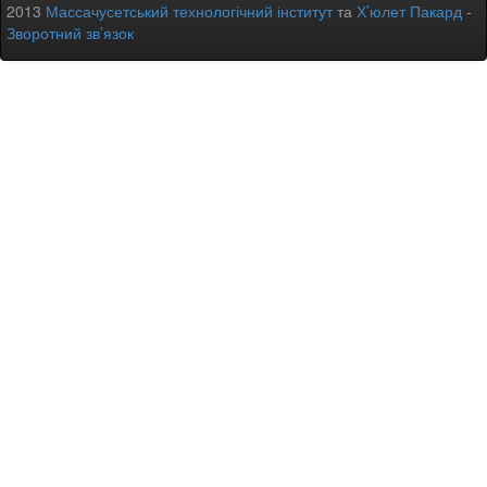
2013
Массачусетський технологічний інститут
та
Х’юлет Пакард
-
Зворотний зв’язок