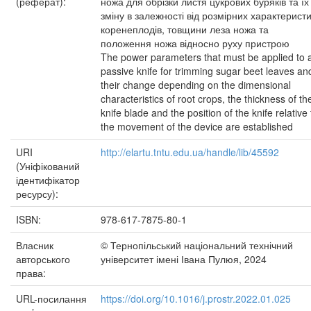
(реферат):
ножа для обрізки листя цукрових буряків та їх
зміну в залежності від розмірних характерист
коренеплодів, товщини леза ножа та
положення ножа відносно руху пристрою
The power parameters that must be applied to 
passive knife for trimming sugar beet leaves an
their change depending on the dimensional
characteristics of root crops, the thickness of th
knife blade and the position of the knife relative 
the movement of the device are established
URI
http://elartu.tntu.edu.ua/handle/lib/45592
(Уніфікований
ідентифікатор
ресурсу):
ISBN:
978-617-7875-80-1
Власник
© Тернопільський національний технічний
авторського
університет імені Івана Пулюя, 2024
права:
URL-посилання
https://doi.org/10.1016/j.prostr.2022.01.025