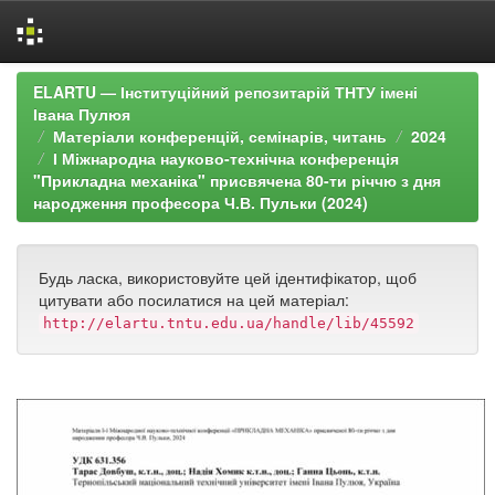
Skip
ELARTU — Інституційний репозитарій ТНТУ імені
navigation
Івана Пулюя
Матеріали конференцій, семінарів, читань
2024
І Міжнародна науково-технічна конференція
"Прикладна механіка" присвячена 80-ти річчю з дня
народження професора Ч.В. Пульки (2024)
Будь ласка, використовуйте цей ідентифікатор, щоб
цитувати або посилатися на цей матеріал:
http://elartu.tntu.edu.ua/handle/lib/45592