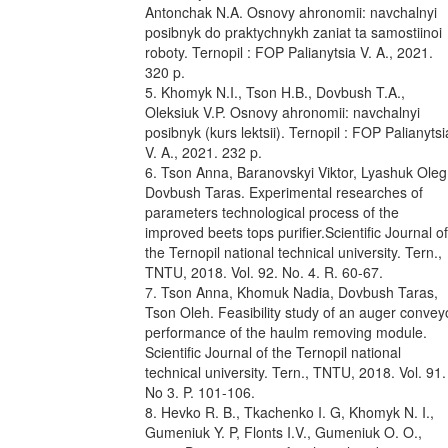
Antonchak N.A. Osnovy ahronomii: navchalnyi
posibnyk do praktychnykh zaniat ta samostiinoi
roboty. Ternopil : FOP Palianytsia V. A., 2021.
320 p.
5. Khomyk N.I., Tson H.B., Dovbush T.A.,
Oleksiuk V.P. Osnovy ahronomii: navchalnyi
posibnyk (kurs lektsii). Ternopil : FOP Palianytsi
V. A., 2021. 232 p.
6. Tson Anna, Baranovskyi Viktor, Lyashuk Oleg
Dovbush Taras. Experimental researches of
parameters technological process of the
improved beets tops purifier.Scientific Journal of
the Ternopil national technical university. Tern.,
TNTU, 2018. Vol. 92. No. 4. R. 60-67.
7. Tson Anna, Khomuk Nadia, Dovbush Taras,
Tson Oleh. Feasibility study of an auger convey
performance of the haulm removing module.
Scientific Journal of the Ternopil national
technical university. Tern., TNTU, 2018. Vol. 91.
No 3. P. 101-106.
8. Hevko R. B., Tkachenko I. G, Khomyk N. I.,
Gumeniuk Y. P, Flonts I.V., Gumeniuk O. O.,