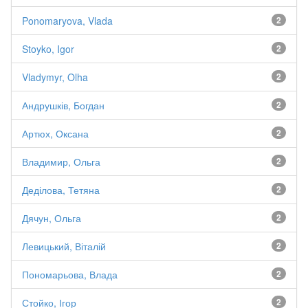
Ponomaryova, Vlada
2
Stoyko, Igor
2
Vladymyr, Olha
2
Андрушків, Богдан
2
Артюх, Оксана
2
Владимир, Ольга
2
Деділова, Тетяна
2
Дячун, Ольга
2
Левицький, Віталій
2
Пономарьова, Влада
2
Стойко, Ігор
2