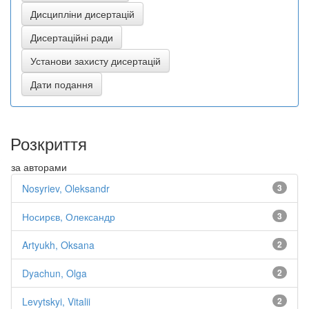
Розкриття
за авторами
Nosyriev, Oleksandr
3
Носирєв, Олександр
3
Artyukh, Oksana
2
Dyachun, Olga
2
Levytskyi, Vitalii
2