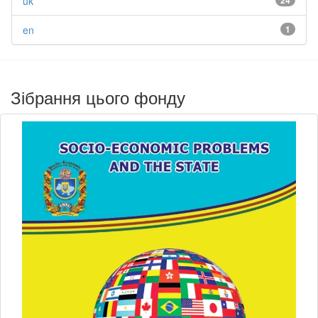
uk
en
1
Зібрання цього фонду