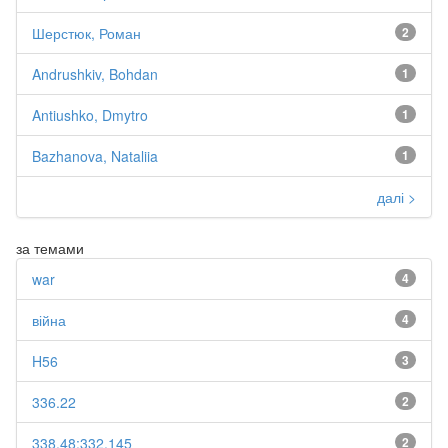
Шерстюк, Роман
2
Andrushkiv, Bohdan
1
Antiushko, Dmytro
1
Bazhanova, Nataliia
1
далі >
за темами
war
4
війна
4
H56
3
336.22
2
338.48:332.145
2