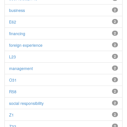
business
2
E62
2
financing
2
foreign experience
2
L23
2
management
2
O31
2
R58
2
social responsibility
2
Z1
2
Z32
2