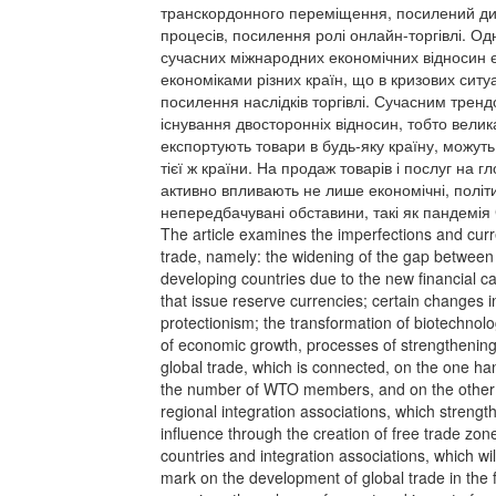
транскордонного переміщення, посилений ди
процесів, посилення ролі онлайн-торгівлі. Од
сучасних міжнародних економічних відносин є
економіками різних країн, що в кризових ситу
посилення наслідків торгівлі. Сучасним трендо
існування двосторонніх відносин, тобто велика 
експортують товари в будь-яку країну, можуть
тієї ж країни. На продаж товарів і послуг на 
активно впливають не лише економічні, політи
непередбачувані обставини, такі як пандемія
The article examines the imperfections and curr
trade, namely: the widening of the gap betwee
developing countries due to the new financial cap
that issue reserve currencies; certain changes in
protectionism; the transformation of biotechnolo
of economic growth, processes of strengthening t
global trade, which is connected, on the one han
the number of WTO members, and on the other -
regional integration associations, which streng
influence through the creation of free trade zone
countries and integration associations, which wil
mark on the development of global trade in the f