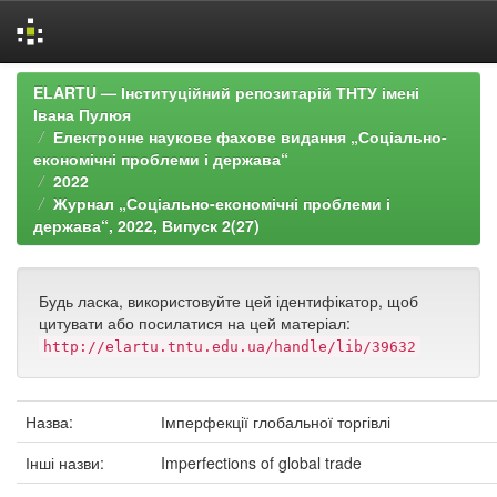
Skip
ELARTU — Інституційний репозитарій ТНТУ імені
navigation
Івана Пулюя
Електронне наукове фахове видання „Соціально-
економічні проблеми і держава“
2022
Журнал „Соціально-економічні проблеми і
держава“, 2022, Випуск 2(27)
Будь ласка, використовуйте цей ідентифікатор, щоб
цитувати або посилатися на цей матеріал:
http://elartu.tntu.edu.ua/handle/lib/39632
Назва:
Імперфекції глобальної торгівлі
Інші назви:
Imperfections of global trade