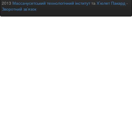
2013
Массачусетський технологічний інститут
та
Х’юлет Пакард
-
Зворотний зв’язок