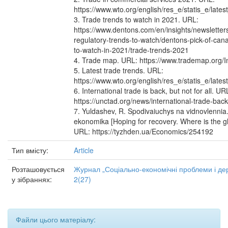
https://www.wto.org/english/res_e/statis_e/late
3. Trade trends to watch in 2021. URL:
https://www.dentons.com/en/insights/newsletter
regulatory-trends-to-watch/dentons-pick-of-cana
to-watch-in-2021/trade-trends-2021
4. Trade map. URL: https://www.trademap.org/
5. Latest trade trends. URL:
https://www.wto.org/english/res_e/statis_e/late
6. International trade is back, but not for all. UR
https://unctad.org/news/international-trade-back-
7. Yuldashev, R. Spodivaiuchys na vidnovlennia
ekonomika [Hoping for recovery. Where is the 
URL: https://tyzhden.ua/Economics/254192
Тип вмісту:
Article
Розташовується
Журнал „Соціально-економічні проблеми і де
у зібраннях:
2(27)
Файли цього матеріалу: