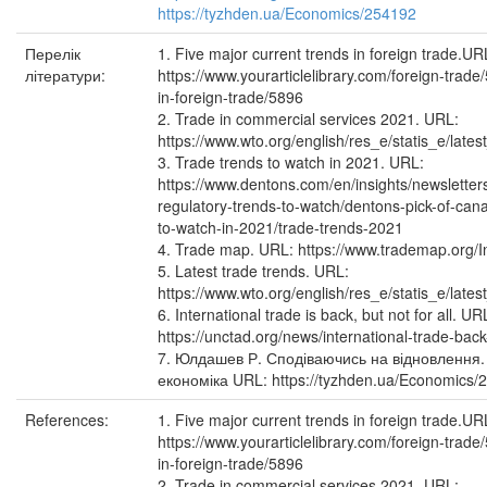
https://tyzhden.ua/Economics/254192
Перелік
1. Five major current trends in foreign trade.UR
літератури:
https://www.yourarticlelibrary.com/foreign-trade
in-foreign-trade/5896
2. Trade in commercial services 2021. URL:
https://www.wto.org/english/res_e/statis_e/late
3. Trade trends to watch in 2021. URL:
https://www.dentons.com/en/insights/newsletter
regulatory-trends-to-watch/dentons-pick-of-cana
to-watch-in-2021/trade-trends-2021
4. Trade map. URL: https://www.trademap.org/
5. Latest trade trends. URL:
https://www.wto.org/english/res_e/statis_e/late
6. International trade is back, but not for all. UR
https://unctad.org/news/international-trade-back-
7. Юлдашев Р. Сподіваючись на відновлення.
економіка URL: https://tyzhden.ua/Economics/
References:
1. Five major current trends in foreign trade.UR
https://www.yourarticlelibrary.com/foreign-trade
in-foreign-trade/5896
2. Trade in commercial services 2021. URL: