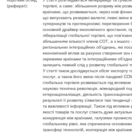
(реферат):
торгівлі, а саме: збільшення розриву між роз
країнами, що розвиваються, через нові фінанс
що випускають резервні валюти; певні зміни 
суперництві та протекціонізмі; перетворення б
основний драйвер економічного зростання, 
лібералізації глобальної торгівлі, що пов’язано
збільшенням кількості членів СОТ, а з іншого
регіональних інтеграційних об’єднань, які по
економічний вплив за рахунок створення зон ві
окремими країнами та інтеграційними об’єдн
залишить певний слід у розвитку глобальної т
У статті також досліджується обсяг експорту та
послуг, а також його зміни після пандемії CO
глобальна торгівля розвивається під впливом 
науково-технічна революція, міжнародний под
інтернаціоналізація, діяльність транснаціонал
результаті її розвитку з’явилися такі тенденції
та важливості інформації. Також під впливом 
якості товарів та послуг стають дуже актуальн
конкуренція між країнами, галузями промисл
глобальному рівні, яка спричинена основними
трансфер технологій, кооперація між країнами