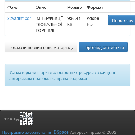
Файл
Опис
Розмір
Формат
22vadiht.pdf
ІМПЕРФЕКЦІЇ
936,41
Adobe
Переглянут
ГЛОБАЛЬНОЇ
kB
PDF
ТОРГІВЛІ
Показати повний опис матеріалу
Перегляд статистики
Усі матеріали в архіві електронних ресурсів захищені
авторським правом, всі права збережені.
Тема від
Програмне забезпечення DSpace
Авторські права © 2002-