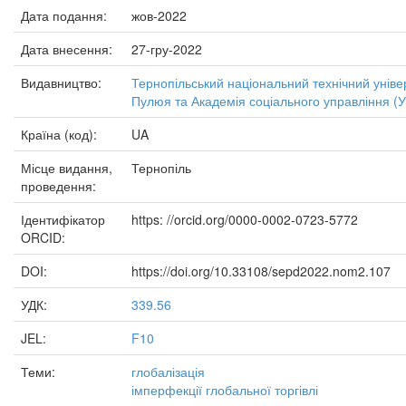
Дата подання:
жов-2022
Дата внесення:
27-гру-2022
Видавництво:
Тернопільський національний технічний універ
Пулюя та Академія соціального управління (У
Країна (код):
UA
Місце видання,
Тернопіль
проведення:
Ідентифікатор
https: //orcid.org/0000-0002-0723-5772
ORCID:
DOI:
https://doi.org/10.33108/sepd2022.nom2.107
УДК:
339.56
JEL:
F10
Теми:
глобалізація
імперфекції глобальної торгівлі