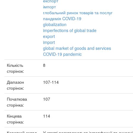
експорт
імпорт
глобальний ринок товарів та послуг
пандемія COVID-19
globalization
imperfections of global trade
export
import
global market of goods and services
COVID-19 pandemic
Кількість
8
сторінок:
Діапазон
107-114
сторінок:
Початкова
107
сторінка:
Кінцева
114
сторінка:
Короткий огляд
У статті розглядаються імперфекції та сучасні