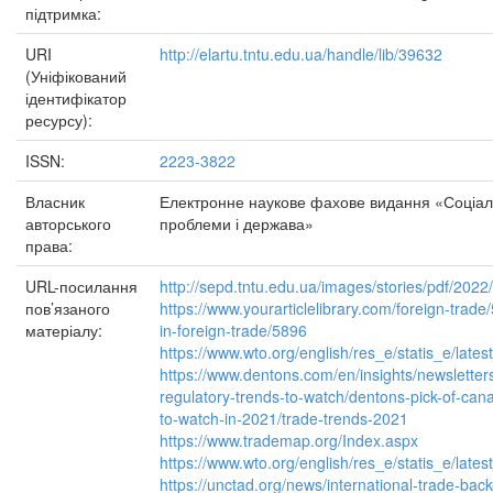
підтримка:
URI
http://elartu.tntu.edu.ua/handle/lib/39632
(Уніфікований
ідентифікатор
ресурсу):
ISSN:
2223-3822
Власник
Електронне наукове фахове видання «Соціал
авторського
проблеми і держава»
права:
URL-посилання
http://sepd.tntu.edu.ua/images/stories/pdf/2022
пов’язаного
https://www.yourarticlelibrary.com/foreign-trade
матеріалу:
in-foreign-trade/5896
https://www.wto.org/english/res_e/statis_e/late
https://www.dentons.com/en/insights/newsletter
regulatory-trends-to-watch/dentons-pick-of-cana
to-watch-in-2021/trade-trends-2021
https://www.trademap.org/Index.aspx
https://www.wto.org/english/res_e/statis_e/late
https://unctad.org/news/international-trade-back-