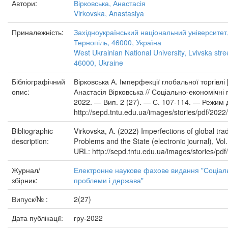
Автори:
Вірковська, Анастасія
Virkovska, Anastasiya
Приналежність:
Західноукраїнський національний університет, 
Тернопіль, 46000, Україна
West Ukrainian National University, Lvivska street
46000, Ukraine
Бібліографічний
Вірковська А. Імперфекції глобальної торгівлі
опис:
Анастасія Вірковська // Соціально-економічні
2022. — Вип. 2 (27). — С. 107-114. — Режим 
http://sepd.tntu.edu.ua/images/stories/pdf/2022
Bibliographic
Virkovska, A. (2022) Imperfections of global tr
description:
Problems and the State (electronic journal), Vol.
URL: http://sepd.tntu.edu.ua/images/stories/pdf
Журнал/
Електронне наукове фахове видання "Соціал
збірник:
проблеми і держава"
Випуск/№ :
2(27)
Дата публікації:
гру-2022