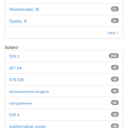
Shelestovska, M.
21
Syasky, A.
21
next >
Subject
539.3
250
667.64
47
678.026
45
математична модель
44
напруження
40
539.4
39
mathematical model
39