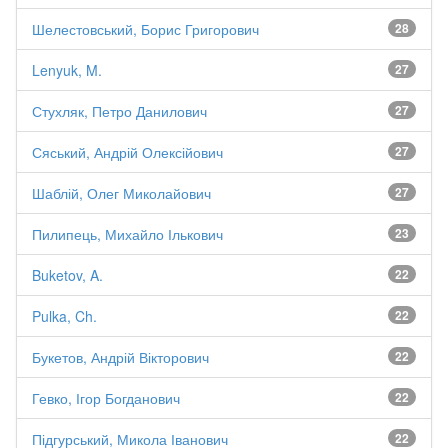
Шелестовський, Борис Григорович
28
Lenyuk, M.
27
Стухляк, Петро Данилович
27
Сяський, Андрій Олексійович
27
Шаблій, Олег Миколайович
27
Пилипець, Михайло Ількович
23
Buketov, A.
22
Pulka, Ch.
22
Букетов, Андрій Вікторович
22
Гевко, Ігор Богданович
22
Підгурський, Микола Іванович
22