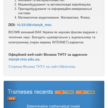
Механіка та матеріалознавство.
Машинобудування та автоматизація виробництва.
Приладобудування та інформаційно-вимірювальні
системи.
Математичне моделювання. Математика. Фізика.
DOI:
10.33108/visnyk_tntu
ВІСНИК визнаний ВАК України як наукове фахове видання з
технічних наук. Виходить щоквартально у журнальному та
електронному (через мережу ІNТЕRNЕТ) варіантах.
Офіційний веб-сайт Вісника ТНТУ за адресою
visnyk.tntu.edu.ua
.
Сторінка Вісника ТНТУ на сайті бібліотеки
.
Trameses recents
Determinative mathematical model