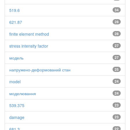
519.6
34
621.87
28
finite element method
28
stress intensity factor
27
модель
27
напружено-деформований стан
25
model
24
моделювання
24
539.375
23
damage
23
681.3
22