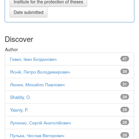
Discover
Author
Гевко, Іван Богданович
47
Ясній, Петро Володимирович
39
Ленюк, Михайло Павлович
31
Shabliy, O.
29
Yasniy, P.
28
Лупенко, Сергій Анатолійович
28
Пулька, Чеслав Вікторович
28