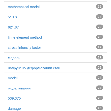
mathematical model
39
519.6
34
621.87
28
finite element method
28
stress intensity factor
27
модель
27
напружено-деформований стан
25
model
24
моделювання
24
539.375
23
damage
23