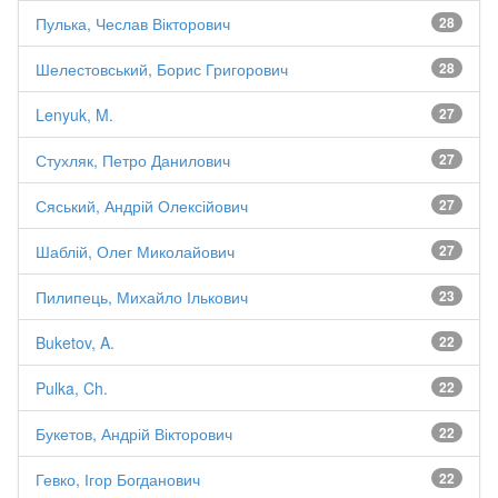
Пулька, Чеслав Вікторович
28
Шелестовський, Борис Григорович
28
Lenyuk, M.
27
Стухляк, Петро Данилович
27
Сяський, Андрій Олексійович
27
Шаблій, Олег Миколайович
27
Пилипець, Михайло Ількович
23
Buketov, A.
22
Pulka, Ch.
22
Букетов, Андрій Вікторович
22
Гевко, Ігор Богданович
22