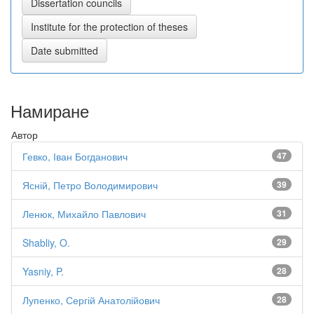
Намиране
Автор
Гевко, Іван Богданович
47
Ясній, Петро Володимирович
39
Ленюк, Михайло Павлович
31
Shabliy, O.
29
Yasniy, P.
28
Лупенко, Сергій Анатолійович
28