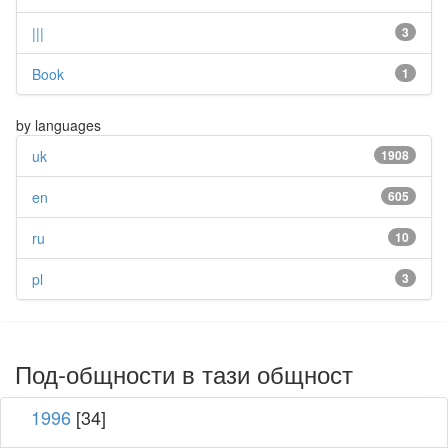
|||
3
Book
1
by languages
uk
1908
en
605
ru
10
pl
3
Под-общности в тази общност
1996
[34]