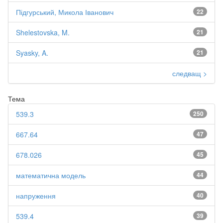
Підгурський, Микола Іванович
22
Shelestovska, M.
21
Syasky, A.
21
следващ >
Тема
539.3
250
667.64
47
678.026
45
математична модель
44
напруження
40
539.4
39