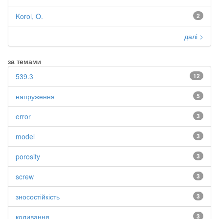
Korol, O.
2
далі >
за темами
539.3
12
напруження
5
error
3
model
3
porosity
3
screw
3
зносостійкість
3
коливання
3