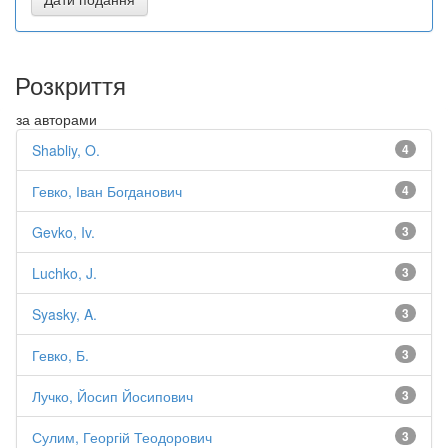
Розкриття
за авторами
Shabliy, O.
4
Гевко, Іван Богданович
4
Gevko, Iv.
3
Luchko, J.
3
Syasky, A.
3
Гевко, Б.
3
Лучко, Йосип Йосипович
3
Сулим, Георгій Теодорович
3