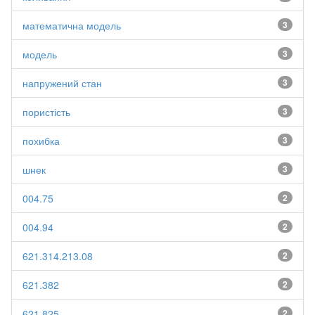
математична модель
3
модель
3
напружений стан
3
пористість
3
похибка
3
шнек
3
004.75
2
004.94
2
621.314.213.08
2
621.382
2
621.825
2