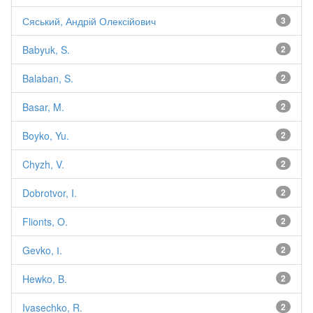
Сяський, Андрій Олексійович
3
Babyuk, S.
2
Balaban, S.
2
Basar, M.
2
Boyko, Yu.
2
Chyzh, V.
2
Dobrotvor, I.
2
Flionts, O.
2
Gevko, І.
2
Hewko, B.
2
Ivasechko, R.
2