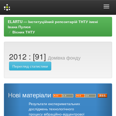
Skip
ELARTU — Інституційний репозитарій ТНТУ імені
navigation
Івана Пулюя
Вісник ТНТУ
2012 : [91]
Домівка фонду
Перегляд статистики
Нові матеріали
Результати експериметальних
досліджень технологічного
процесу вібраційно-відцентрової