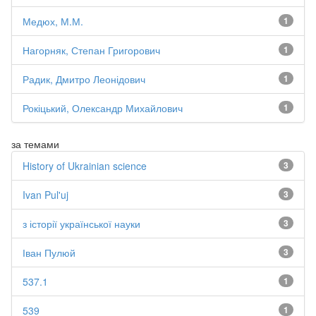
Медюх, М.М.
1
Нагорняк, Степан Григорович
1
Радик, Дмитро Леонідович
1
Рокіцький, Олександр Михайлович
1
за темами
History of Ukrainian science
3
Ivan Pul'uj
3
з історії української науки
3
Іван Пулюй
3
537.1
1
539
1