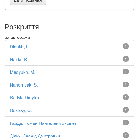
Розкриття
за авторами
Didukh, L.
1
Haida, R.
1
Medyukh, M.
1
Nahornyak, S.
1
Radyk, Dmytro
1
Rokisky, O.
1
Гайда, Роман Пантелеймонович
1
Дідух, Леонід Дмитрович
1