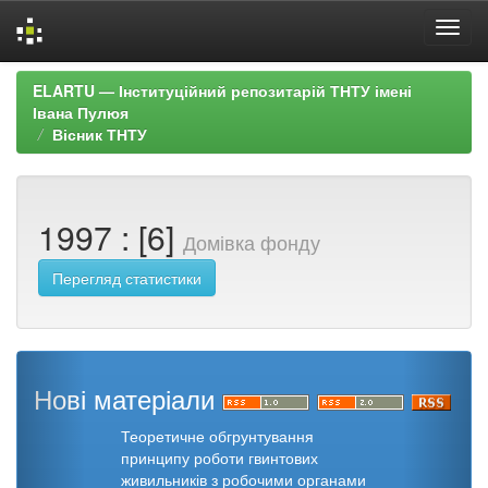
Skip
ELARTU — Інституційний репозитарій ТНТУ імені
navigation
Івана Пулюя
Вісник ТНТУ
1997 : [6]
Домівка фонду
Перегляд статистики
Нові матеріали
Теоретичне обгрунтування
принципу роботи гвинтових
живильників з робочими органами