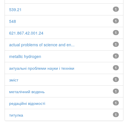
539.21
1
548
1
621.867.42.001.24
1
actual problems of science and en...
1
metallic hydrogen
1
актуальні проблеми науки і техніки
1
зміст
1
металічний водень
1
редаційні відомості
1
титулка
1