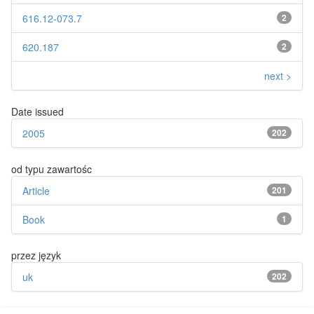
616.12-073.7
2
620.187
2
next >
Date issued
2005
202
od typu zawartośc
Article
201
Book
1
przez język
uk
202