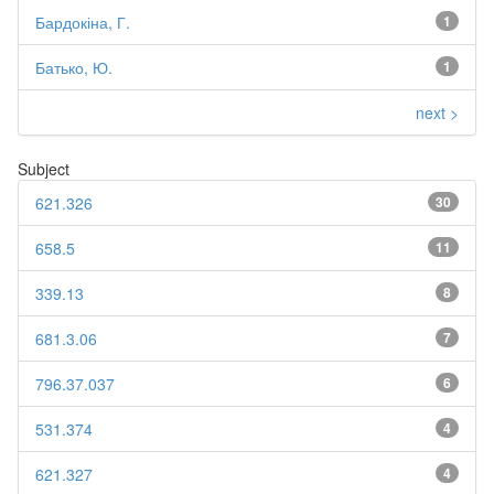
Бардокіна, Г.
1
Батько, Ю.
1
next >
Subject
621.326
30
658.5
11
339.13
8
681.3.06
7
796.37.037
6
531.374
4
621.327
4