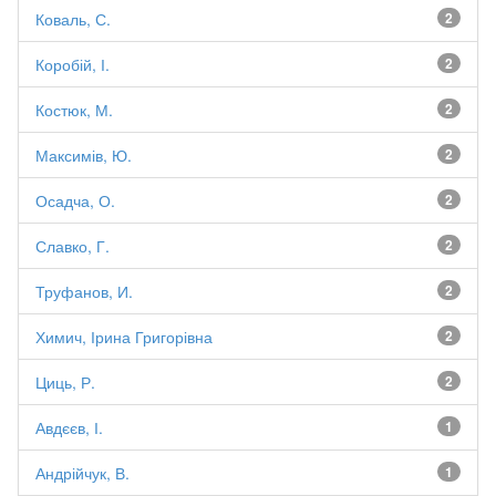
Коваль, С.
2
Коробій, І.
2
Костюк, М.
2
Максимів, Ю.
2
Осадча, О.
2
Славко, Г.
2
Труфанов, И.
2
Химич, Ірина Григорівна
2
Циць, Р.
2
Авдєєв, І.
1
Андрійчук, В.
1