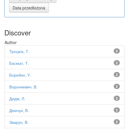
Discover
Author
Троцюк, Т.
3
Басмат, Т.
2
Борейко, У.
2
Воронкевич, В.
2
Дедів, Л.
2
Демчук, В.
2
Зварун, В.
2