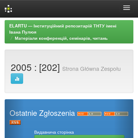
Skip
ELARTU — Інституційний репозитарій ТНТУ імені
navigation
Івана Пулюя
Матеріали конференцій, семінарів, читань
2005 : [202]
Strona Główna Zespołu
Ostatnie Zgłoszenia
Видавнича сторінка