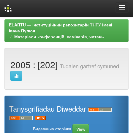
Skip
ELARTU — Інституційний репозитарій ТНТУ імені
navigation
Івана Пулюя
Матеріали конференцій, семінарів, читань
2005 : [202]
Tudalen gartref cymuned
Tanysgrifiadau Diweddar
Видавнича сторінка
View