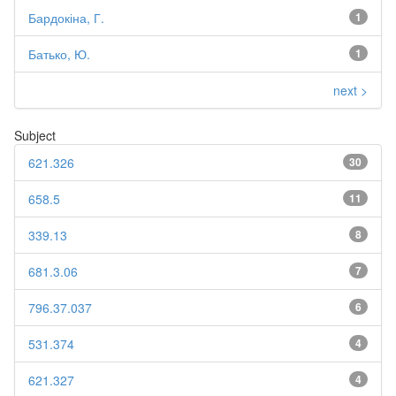
Бардокіна, Г.
1
Батько, Ю.
1
next >
Subject
621.326
30
658.5
11
339.13
8
681.3.06
7
796.37.037
6
531.374
4
621.327
4