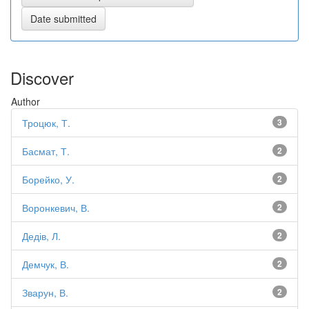
Discover
Author
Троцюк, Т.
3
Басмат, Т.
2
Борейко, У.
2
Воронкевич, В.
2
Дедів, Л.
2
Демчук, В.
2
Зварун, В.
2