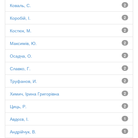
Коваль, С.
2
Коробій, І.
2
Костюк, М.
2
Максимів, Ю.
2
Осадча, О.
2
Славко, Г.
2
Труфанов, И.
2
Химич, Ірина Григорівна
2
Циць, Р.
2
Авдєєв, І.
1
Андрійчук, В.
1