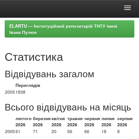
Skip
ELARTU — Інституційний репозитарій ТНТУ імені
navigation
Івана Пулюя
Статистика
Відвідувань загалом
Переглядів
2005
1838
Всього відвідувань на місяць
лютого
березня
квітня
травня
червня
липня
серпня
2026
2026
2026
2026
2026
2026
2026
2005
61
71
20
56
66
18
8