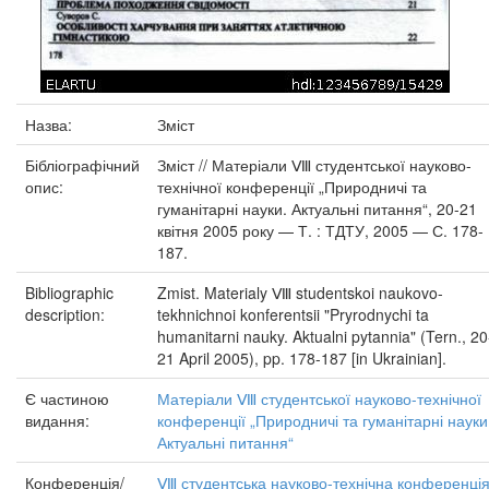
Назва:
Зміст
Бібліографічний
Зміст // Матеріали Ⅷ студентської науково-
опис:
технічної конференції „Природничі та
гуманітарні науки. Актуальні питання“, 20-21
квітня 2005 року — Т. : ТДТУ, 2005 — С. 178-
187.
Bibliographic
Zmist. Materialy Ⅷ studentskoi naukovo-
description:
tekhnichnoi konferentsii "Pryrodnychi ta
humanitarni nauky. Aktualni pytannia" (Tern., 20
21 April 2005), pp. 178-187 [in Ukrainian].
Є частиною
Матеріали Ⅷ студентської науково-технічної
видання:
конференції „Природничі та гуманітарні науки
Актуальні питання“
Конференція/
Ⅷ студентська науково-технічна конференці