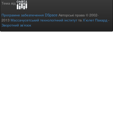
Тема від
Програмне забезпечення DSpace
Авторські права © 2002-
2013
Массачусетський технологічний інститут
та
Х’юлет Пакард
-
Зворотний зв’язок