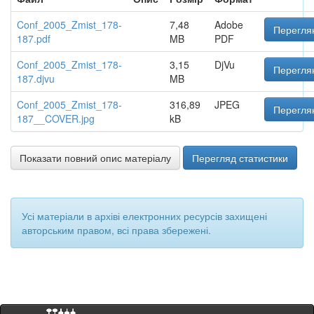
Conf_2005_Zmist_178-
7,48
Adobe
Переглян
187.pdf
MB
PDF
Conf_2005_Zmist_178-
3,15
DjVu
Переглян
187.djvu
MB
Conf_2005_Zmist_178-
316,89
JPEG
Переглян
187__COVER.jpg
kB
Показати повний опис матеріалу
Перегляд статистики
Усі матеріали в архіві електронних ресурсів захищені
авторським правом, всі права збережені.