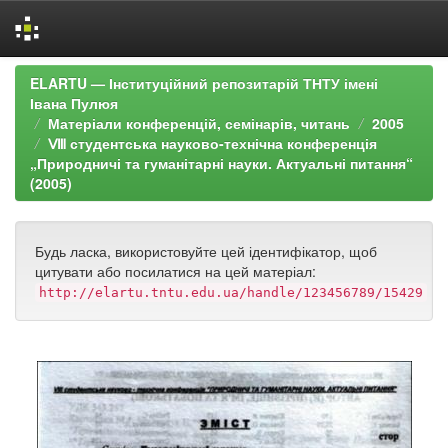
Skip
ELARTU — Інституційний репозитарій ТНТУ імені
navigation
Івана Пулюя
Матеріали конференцій, семінарів, читань
2005
Ⅷ студентська науково-технічна конференція
„Природничі та гуманітарні науки. Актуальні питання“
(2005)
Будь ласка, використовуйте цей ідентифікатор, щоб
цитувати або посилатися на цей матеріал:
http://elartu.tntu.edu.ua/handle/123456789/15429