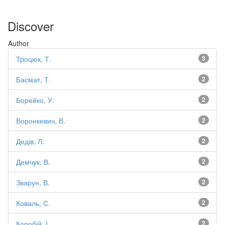
Discover
Author
Троцюк, Т.
3
Басмат, Т.
2
Борейко, У.
2
Воронкевич, В.
2
Дедів, Л.
2
Демчук, В.
2
Зварун, В.
2
Коваль, С.
2
Коробій, І.
2