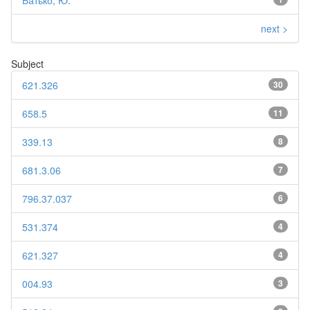
Батько, Ю.
next >
Subject
621.326
30
658.5
11
339.13
8
681.3.06
7
796.37.037
6
531.374
4
621.327
4
004.93
3