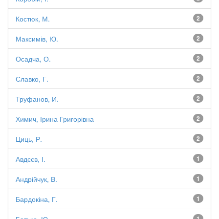
Костюк, М.
2
Максимів, Ю.
2
Осадча, О.
2
Славко, Г.
2
Труфанов, И.
2
Химич, Ірина Григорівна
2
Циць, Р.
2
Авдєєв, І.
1
Андрійчук, В.
1
Бардокіна, Г.
1
1