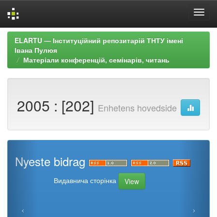
Skip
ELARTU — Інституційний репозитарій ТНТУ імені
navigation
Івана Пулюя
Матеріали конференцій, семінарів, читань
2005 : [202]
Enhetens hovedside
Nyeste bidrag
Видавнича сторінка
View