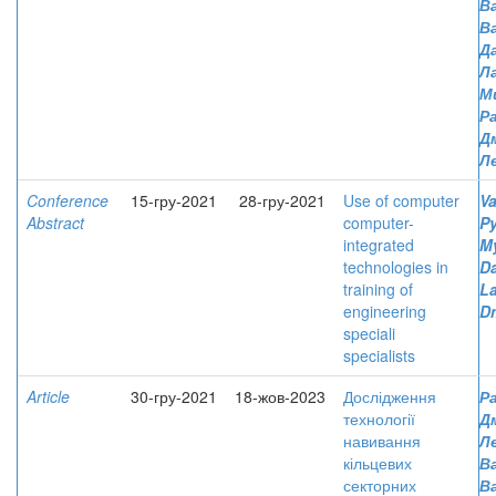
В
В
Д
Л
М
Р
Д
Л
Conference
15-гру-2021
28-гру-2021
Use of computer
Va
Abstract
computer-
Py
integrated
M
technologies in
D
training of
L
engineering
D
speciali
specialists
Article
30-гру-2021
18-жов-2023
Дослідження
Р
технології
Д
навивання
Л
кільцевих
Ва
секторних
В