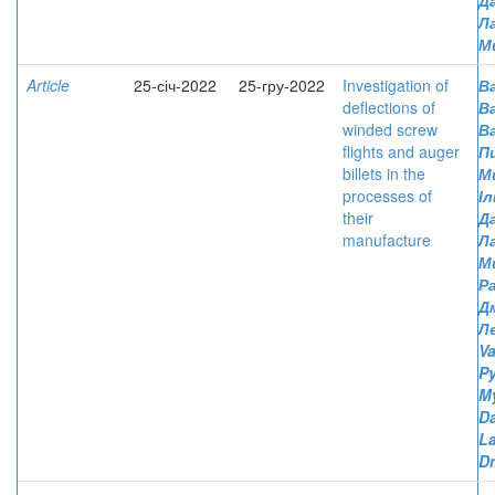
Д
Л
М
Article
25-січ-2022
25-гру-2022
Investigation of
Ва
deflections of
В
winded screw
В
flights and auger
П
billets in the
М
processes of
І
their
Д
manufacture
Л
М
Р
Д
Л
Va
Py
M
D
L
Dm