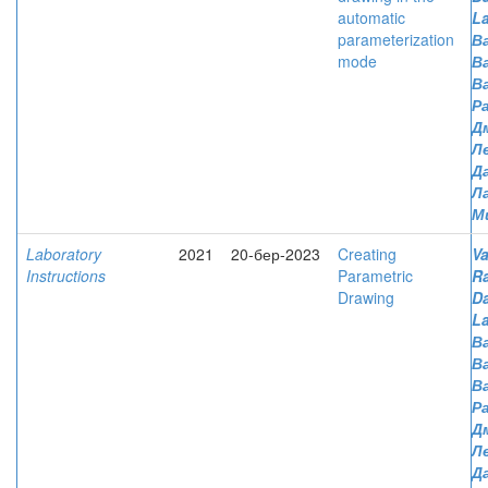
automatic
L
parameterization
Ва
mode
В
В
Р
Д
Л
Д
Л
М
Laboratory
2021
20-бер-2023
Creating
Va
Instructions
Parametric
R
Drawing
D
L
Ва
В
В
Р
Д
Л
Д