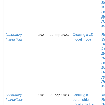
Ва
В
В
Д
Л
М
Laboratory
2021
20-бер-2023
Creating a 3D
R
Instructions
model mode
Va
D
L
Д
Л
Ва
В
В
Д
Л
М
Laboratory
2021
20-бер-2023
Creating a
Va
Instructions
parametric
R
drawing in the
D