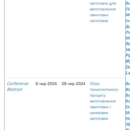
заготовок для
В
виготовлення
П
гвинтових
М
заготовок
І
Д
Л
М
R
Va
Py
M
D
L
Conference
6-чер-2024
28-чер-2024
Опис
Ва
Abstract
технологічного
В
процесу
В
виготовлення
К
гвинтових і
О
шнекових
М
заготовок
Н
Va
Ko