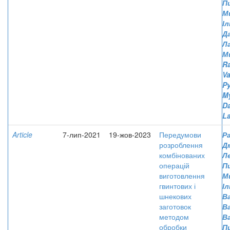
П
М
І
Д
Л
М
R
Va
Py
M
D
L
Article
7-лип-2021
19-жов-2023
Передумови
Р
розроблення
Д
комбінованих
Л
операцій
П
виготовлення
М
гвинтових і
І
шнекових
Ва
заготовок
В
методом
В
обробки
П