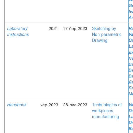
Go
Iv
An
Laboratory
2021
17-бер-2023
Sketching by
R
Instructions
Non-parametric
Va
Drawing
D
L
Д
Л
Ва
В
В
Д
Л
М
Handbook
чер-2023
28-лис-2023
Technologies of
Va
workpieces
D
manufacturing
L
D
Ва