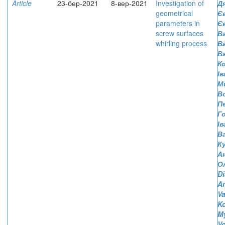
Article
23-бер-2021
8-вер-2021
Investigation of
Д
geometrical
Є
parameters in
Є
screw surfaces
Ва
whirling process
В
В
К
І
М
В
П
Г
Ів
В
К
А
О
D
An
Va
Ko
My
V