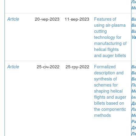
Л
М
Article
20-чер-2023
11-вер-2023
Features of
Ва
using air-plasma
В
cutting
В
technology for
Va
manufacturing of
helical flights
and auger billets
Article
25-січ-2022
25-гру-2022
Formalized
Ва
description and
В
synthesis of
В
schemes for
П
shaping helical
М
flights and auger
І
billets based on
Д
the componentic
Л
methods
М
Р
Д
Л