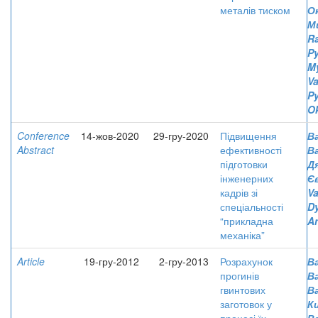
металів тиском
О
М
R
Py
M
Va
Py
O
Conference
14-жов-2020
29-гру-2020
Підвищення
Ва
Abstract
ефективності
В
підготовки
Д
інженерних
Є
кадрів зі
Va
спеціальності
D
“прикладна
An
механіка”
Article
19-гру-2012
2-гру-2013
Розрахунок
Ва
прогинів
В
гвинтових
В
заготовок у
К