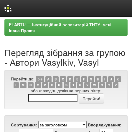
Skip
ELARTU — Інституційний репозитарій ТНТУ імені
navigation
Івана Пулюя
Перегляд зібрання за групою
- Автори Vasylkiv, Vasyl
Перейти до:
0-9
A
B
C
D
E
F
G
H
I
J
K
L
M
N
O
P
Q
R
S
T
U
V
W
X
Y
Z
або ж введіть декілька перших літер:
Сортування:
Впорядкування: