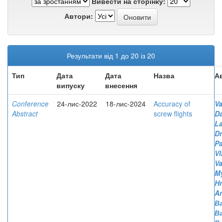
Вивести на сторінку:
Автори:
Результати від 1 до 20 із 20
Тип
Дата
Дата
Назва
А
випуску
внесення
Conference
24-лис-2022
18-лис-2024
Accuracy of
Va
Abstract
screw flights
D
L
D
P
Vl
Va
M
Hr
An
Ва
В