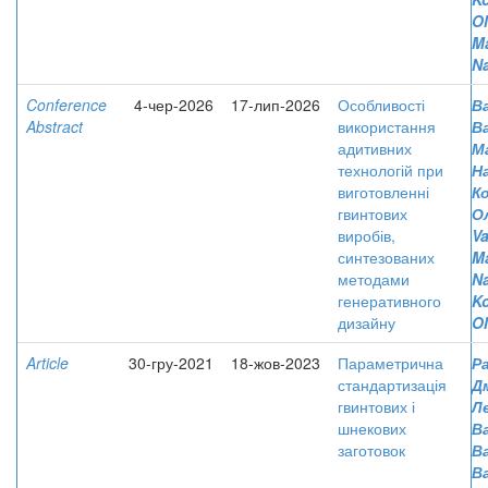
O
M
Na
Conference
4-чер-2026
17-лип-2026
Особливості
Ва
Abstract
використання
В
адитивних
М
технологій при
Н
виготовленні
К
гвинтових
О
виробів,
Va
синтезованих
M
методами
Na
генеративного
Ko
дизайну
O
Article
30-гру-2021
18-жов-2023
Параметрична
Р
стандартизація
Д
гвинтових і
Л
шнекових
Ва
заготовок
В
В