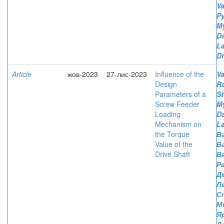
Va
Py
M
D
L
Dm
Article
жов-2023
27-лис-2023
Influence of the
Va
Design
R
Parameters of a
St
Screw Feeder
M
Loading
D
Mechanism on
L
the Torque
Ва
Value of the
В
Drive Shaft
В
Р
Д
Л
С
М
Я