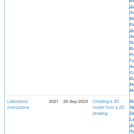
В
Д
Л
М
Р
Д
Л
П
В
Р
Г
А
С
В
М
М
Laboratory
2021
20-бер-2023
Creating a 3D
R
Instructions
model from a 2D
Va
drawing
D
L
Д
Л