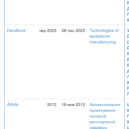
Handbook
чер-2023
28-лис-2023
Technologies of
V
workpieces
manufacturing
Article
2012
19-жов-2012
Автоматизоване
проектування
процесів
виготовлення
навивних