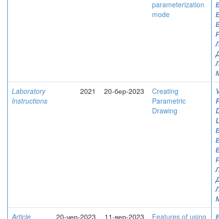
parameterization
mode
Laboratory
2021
20-бер-2023
Creating
V
Instructions
Parametric
Drawing
Article
20-чер-2023
11-вер-2023
Features of using