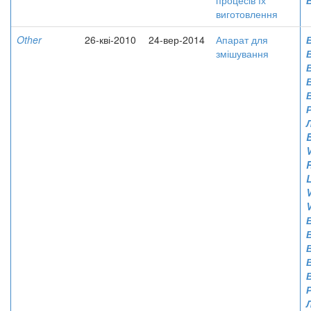
процесів їх
виготовлення
Other
26-кві-2010
24-вер-2014
Апарат для
змішування
V