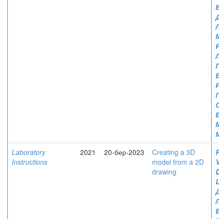
Laboratory
2021
20-бер-2023
Creating a 3D
Instructions
model from a 2D
V
drawing