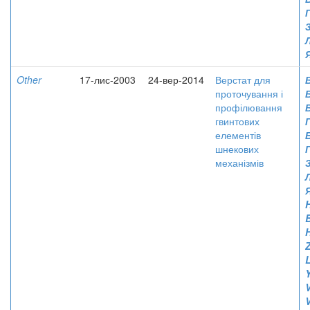
Other
17-лис-2003
24-вер-2014
Верстат для
проточування і
профілювання
гвинтових
Г
елементів
шнекових
механізмів
H
V