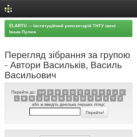
Skip
ELARTU — Інституційний репозитарій ТНТУ імені
navigation
Івана Пулюя
Перегляд зібрання за групою
- Автори Васильків, Василь
Васильович
Перейти до:
0-9
A
B
C
D
E
F
G
H
I
J
K
L
M
N
O
P
Q
R
S
T
U
V
W
X
Y
Z
або ж введіть декілька перших літер: