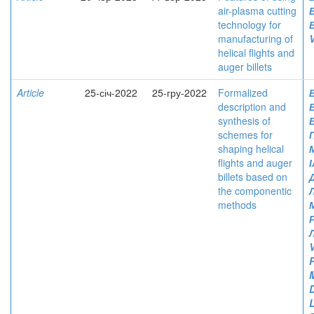
air-plasma cutting
technology for
manufacturing of
V
helical flights and
auger billets
Article
25-січ-2022
25-гру-2022
Formalized
description and
synthesis of
schemes for
shaping helical
flights and auger
billets based on
the componentic
methods
V
P