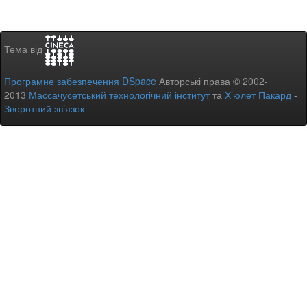
Тема від
Програмне забезпечення DSpace
Авторські права © 2002-
2013
Массачусетський технологічний інститут
та
Х’юлет Пакард
-
Зворотний зв’язок