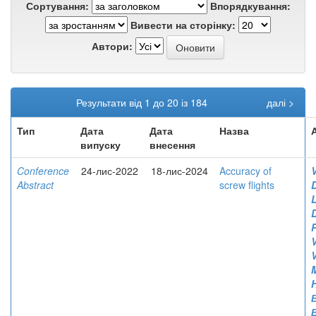
Сортування:
Впорядкування:
Вивести на сторінку:
Автори:
Результати від 1 до 20 із 184
далі >
Тип
Дата
Дата
Назва
випуску
внесення
Conference
24-лис-2022
18-лис-2024
Accuracy of
V
Abstract
screw flights
V