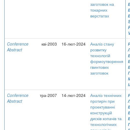
заготовок на
токарних
верстатах
S
P
V
Conference
кві-2003
16-лют-2024
Аналіз стану
Abstract
розвитку
технологій
формоутворення
гвинтових
заготовок
Conference
тра-2007
14-лют-2024
Аналіз технічних
Abstract
протиріч при
проектуванні
конструкцій
дисків копачів та
технологічних