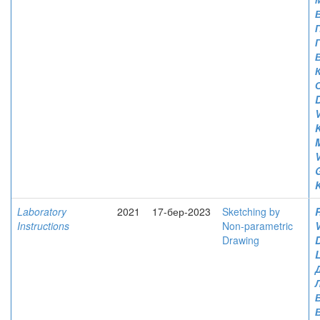
V
K
M
G
Laboratory
2021
17-бер-2023
Sketching by
Instructions
Non-parametric
V
Drawing