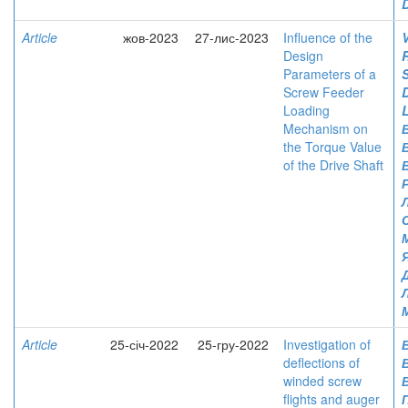
Article
жов-2023
27-лис-2023
Influence of the
V
Design
Parameters of a
Screw Feeder
Loading
Mechanism on
the Torque Value
of the Drive Shaft
Article
25-січ-2022
25-гру-2022
Investigation of
deflections of
winded screw
flights and auger