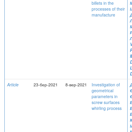
billets in the
processes of their
manufacture
V
P
Article
23-бер-2021
8-вер-2021
Investigation of
geometrical
parameters in
screw surfaces
whirling process