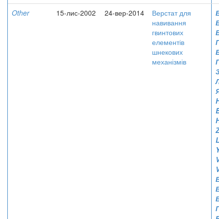
Other
15-лис-2002
24-вер-2014
Верстат для
навивання
гвинтових
елементів
Г
шнекових
механізмів
H
V