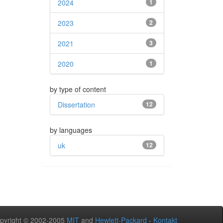
2024
1
2023
2
2021
3
2020
1
by type of content
Dissertation
12
by languages
uk
12
pyright © 2002-2005
MIT
and
Hewlett-Packard
-
Kontakt