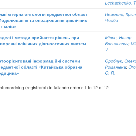
Lechachenko, T
омп’ютерна онтологія предметної області
Ннамене, Крі
Моделювання та опрацювання циклічних
Чізоба
игналів»
оделі і методи прийняття рішень при
Мілян, Назар
творенні клінічних діагностичних систем
Васильович
;
Mi
V
нтоорієнтовані інформаційні системи
Оробчук, Олек
редметної області «Китайська образна
Романівна
;
Oro
едицина»
O. R.
atumordning (registrerat) in fallande order): 1 to 12 of 12