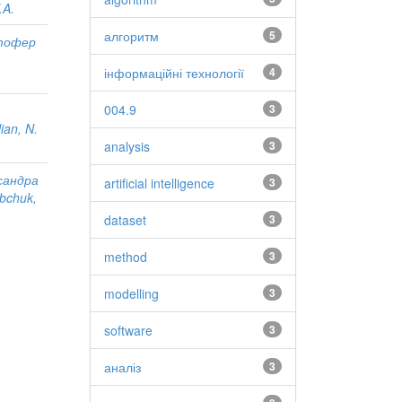
.A.
алгоритм
5
стофер
інформаційні технології
4
004.9
3
lian, N.
analysis
3
сандра
artificial intelligence
3
bchuk,
dataset
3
method
3
modelling
3
software
3
аналіз
3