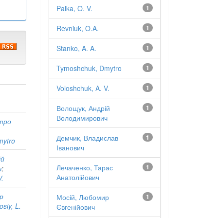
Palka, O. V.
1
Revniuk, O.A.
1
Stanko, A. A.
1
Tymoshchuk, Dmytro
1
Voloshchuk, A. V.
1
Волощук, Андрій
1
Володимирович
тро
Демчик, Владислав
1
mytro
Іванович
ій
Лечаченко, Тарас
1
ч
;
Анатолійович
V.
р
Мосій, Любомир
1
siy, L.
Євгенійович