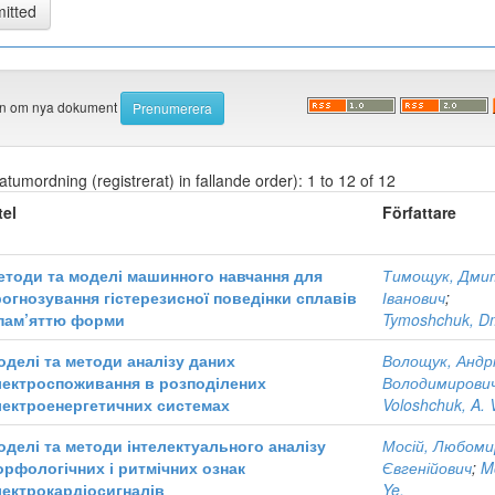
den om nya dokument
atumordning (registrerat) in fallande order): 1 to 12 of 12
tel
Författare
етоди та моделі машинного навчання для
Тимощук, Дми
рогнозування гістерезисної поведінки сплавів
Іванович
;
 пам’яттю форми
Tymoshchuk, D
оделі та методи аналізу даних
Волощук, Андр
лектроспоживання в розподілених
Володимирови
лектроенергетичних системах
Voloshchuk, A. 
оделі та методи інтелектуального аналізу
Мосій, Любоми
орфологічних і ритмічних ознак
Євгенійович
;
Mo
лектрокардіосигналів
Ye.