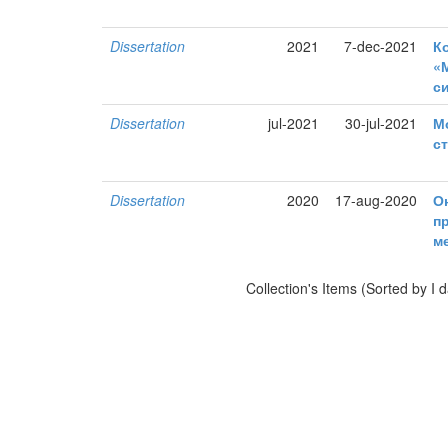
Dissertation
2021
7-dec-2021
К
«
с
Dissertation
jul-2021
30-jul-2021
М
с
Dissertation
2020
17-aug-2020
О
п
м
Collection's Items (Sorted by I d