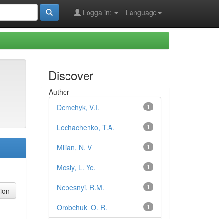
Logga in:
Language
Discover
Author
Demchyk, V.I.
1
Lechachenko, T.A.
1
Milian, N. V
1
Mosiy, L. Ye.
1
Nebesnyi, R.M.
1
Orobchuk, O. R.
1