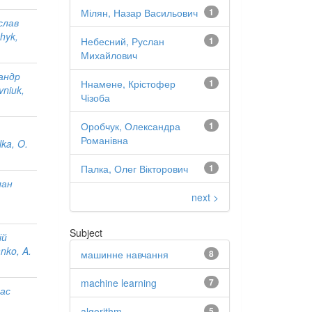
Мілян, Назар Васильович
1
слав
hyk,
Небесний, Руслан
1
Михайлович
андр
Ннамене, Крістофер
1
vniuk,
Чізоба
Оробчук, Олександра
1
Романівна
lka, O.
Палка, Олег Вікторович
1
лан
next >
Subject
ій
nko, A.
машинне навчання
8
machine learning
7
рас
algorithm
5