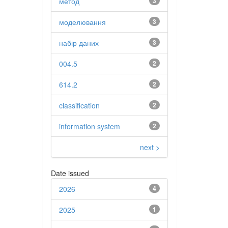
метод
3
моделювання
3
набір даних
3
004.5
2
614.2
2
classification
2
information system
2
next >
Date issued
2026
4
2025
1