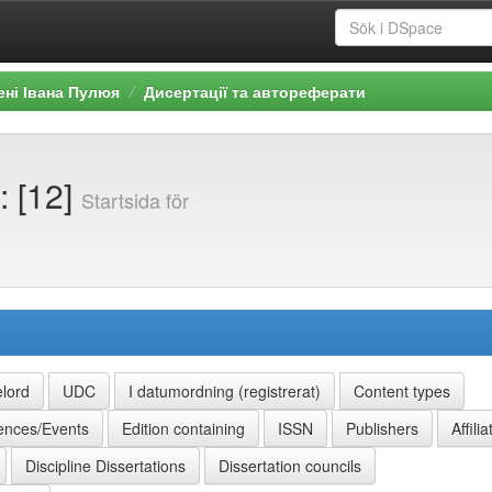
ені Івана Пулюя
Дисертації та автореферати
: [12]
Startsida för