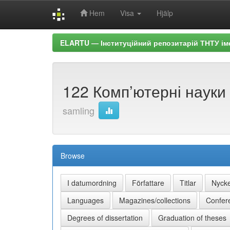
Hem
Visa
Hjälp
Skip
ELARTU — Інституційний репозитарій ТНТУ ім
navigation
122 Комп’ютерні науки 
samling
Browse