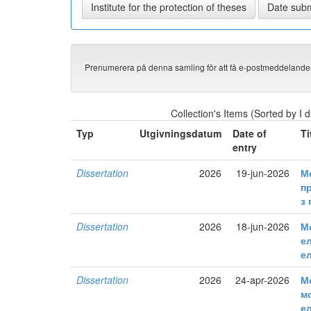
Prenumerera på denna samling för att få e-postmeddelan
Collection's Items (Sorted by I d
Typ
Utgivningsdatum
Date of
Ti
entry
Dissertation
2026
19-jun-2026
М
п
з
Dissertation
2026
18-jun-2026
М
е
е
Dissertation
2026
24-apr-2026
М
м
е