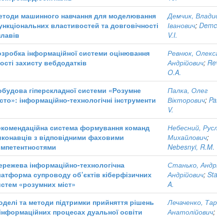
етоди машинного навчання для моделювання
Демчик, Влади
ункціональних властивостей та довговічності
Іванович
;
Demc
плавів
V.I.
озробка інформаційної системи оцінювання
Ревнюк, Олекс
кості захисту вебдодатків
Андрійович
;
Re
O.A.
обудова гіперскладної системи «Розумне
Палка, Олег
істо»: інформаційно-технологічні інструменти
Вікторович
;
Pa
V.
екомендаційна система формування команд
Небесний, Рус
иконавців з відповідними фаховими
Михайлович
;
омпетентностями
Nebesnyi, R.M.
ережева інформаційно-технологічна
Станько, Андр
латформа супроводу об’єктів кіберфізичних
Андрійович
;
Sta
истем «розумних міст»
A.
оделі та методи підтримки прийняття рішень
Лечаченко, Та
 інформаційних процесах дуальної освіти
Анатолійович
;