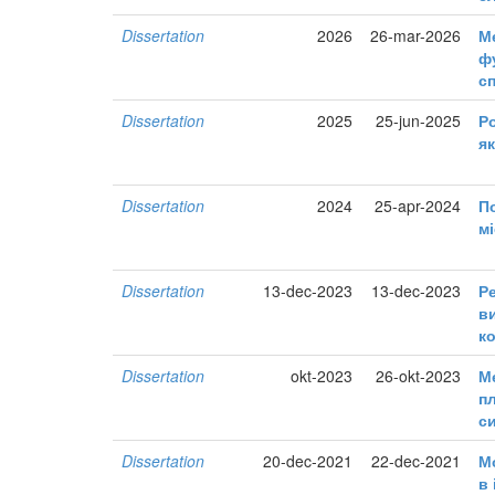
Dissertation
2026
26-mar-2026
М
ф
с
Dissertation
2025
25-jun-2025
Р
я
Dissertation
2024
25-apr-2024
П
м
Dissertation
13-dec-2023
13-dec-2023
Р
в
к
Dissertation
okt-2023
26-okt-2023
М
п
с
Dissertation
20-dec-2021
22-dec-2021
М
в