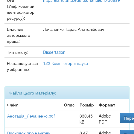
URI
http://elartu.tntu.edu.ua/handle/lib/36699
(Уніфікований
ідентифікатор
ресурсу):
Власник
Лечаченко Тарас Анатолійович
авторського
права:
Тип вмісту:
Dissertation
Розташовується
122 Комп’ютерні науки
у зібраннях:
Файли цього матеріалу:
Файл
Опис
Розмір
Формат
Анотація_Лечаченко.pdf
330,45
Adobe
Пере
kB
PDF
Висновок про наукову
8,47
Adobe