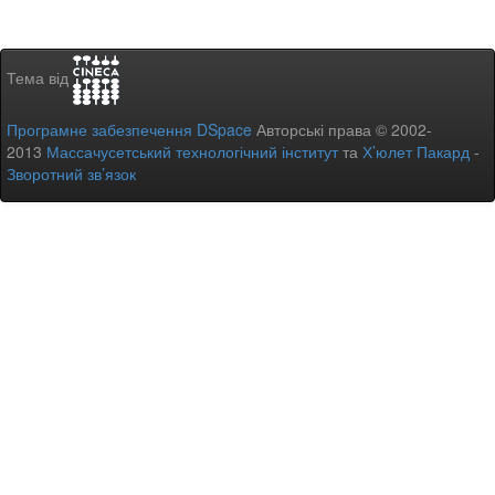
Тема від
Програмне забезпечення DSpace
Авторські права © 2002-
2013
Массачусетський технологічний інститут
та
Х’юлет Пакард
-
Зворотний зв’язок