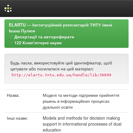
Skip
ELARTU — Інституційний репозитарій ТНТУ імені
navigation
Івана Пулюя
Дисертації та автореферати
122 Комп’ютерні науки
Будь ласка, використовуйте цей ідентифікатор, щоб
цитувати або посилатися на цей матеріал:
http://elartu.tntu.edu.ua/handle/lib/36699
Назва:
Моделі та методи підтримки прийняття
рішень в інформаційних процесах
дуальної освіти
Інші назви:
Models and methods for decision making
support in informational processes of dual
education