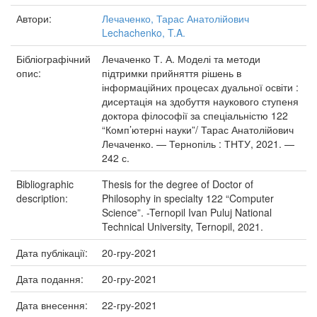
Автори:
Лечаченко, Тарас Анатолійович
Lechachenko, T.A.
Бібліографічний
Лечаченко Т. А. Моделі та методи
опис:
підтримки прийняття рішень в
інформаційних процесах дуальної освіти :
дисертація на здобуття наукового ступеня
доктора філософії за спеціальністю 122
“Комп’ютерні науки”/ Тарас Анатолійович
Лечаченко. — Тернопіль : ТНТУ, 2021. —
242 с.
Bibliographic
Thesis for the degree of Doctor of
description:
Philosophy in specialty 122 “Computer
Science”. -Ternopil Ivan Puluj National
Technical University, Ternopil, 2021.
Дата публікації:
20-гру-2021
Дата подання:
20-гру-2021
Дата внесення:
22-гру-2021