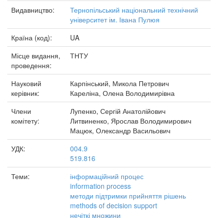
Видавництво:
Тернопільський національний технічний
університет ім. Івана Пулюя
Країна (код):
UA
Місце видання,
ТНТУ
проведення:
Науковий
Карпінський, Микола Петрович
керівник:
Кареліна, Олена Володимирівна
Члени
Лупенко, Сергій Анатолійович
комітету:
Литвиненко, Ярослав Володимирович
Мацюк, Олександр Васильович
УДК:
004.9
519.816
Теми:
інформаційний процес
information process
методи підтримки прийняття рішень
methods of decision support
нечіткі множини