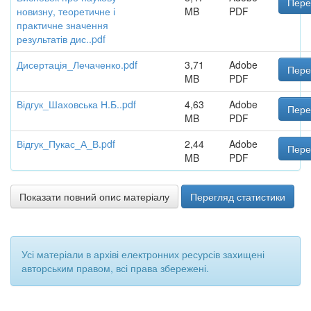
Пере
новизну, теоретичне і
MB
PDF
практичне значення
результатів дис..pdf
Дисертація_Лечаченко.pdf
3,71
Adobe
Пере
MB
PDF
Відгук_Шаховська Н.Б..pdf
4,63
Adobe
Пере
MB
PDF
Відгук_Пукас_А_В.pdf
2,44
Adobe
Пере
MB
PDF
Показати повний опис матеріалу
Перегляд статистики
Усі матеріали в архіві електронних ресурсів захищені
авторським правом, всі права збережені.