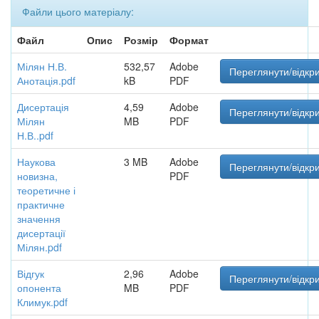
Файли цього матеріалу:
Файл
Опис
Розмір
Формат
Мілян Н.В.
532,57
Adobe
Переглянути/відкр
Анотація.pdf
kB
PDF
Дисертація
4,59
Adobe
Переглянути/відкр
Мілян
MB
PDF
Н.В..pdf
Наукова
3 MB
Adobe
Переглянути/відкр
новизна,
PDF
теоретичне і
практичне
значення
дисертації
Мілян.pdf
Відгук
2,96
Adobe
Переглянути/відкр
опонента
MB
PDF
Климук.pdf