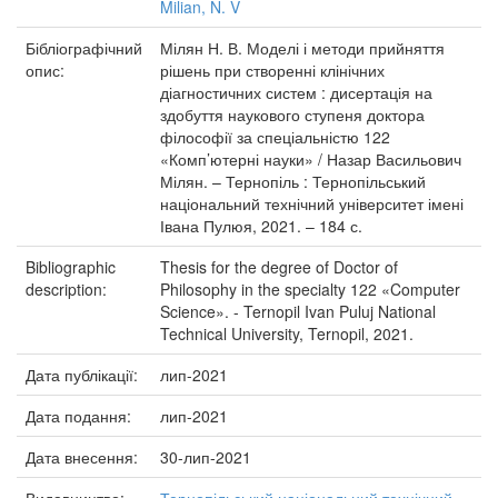
Milian, N. V
Бібліографічний
Мілян Н. В. Моделі і методи прийняття
опис:
рішень при створенні клінічних
діагностичних систем : дисертація на
здобуття наукового ступеня доктора
філософії за спеціальністю 122
«Комп’ютерні науки» / Назар Васильович
Мілян. – Тернопіль : Тернопільський
національний технічний університет імені
Івана Пулюя, 2021. – 184 с.
Bibliographic
Thesis for the degree of Doctor of
description:
Philosophy in the specialty 122 «Computer
Science». - Ternopil Ivan Puluj National
Technical University, Ternopil, 2021.
Дата публікації:
лип-2021
Дата подання:
лип-2021
Дата внесення:
30-лип-2021