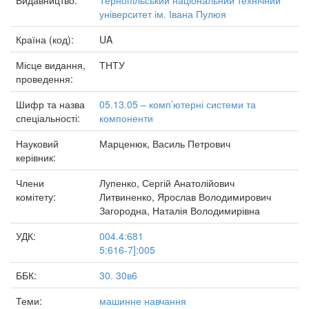
Видавництво:
Тернопільський національний технічний
університет ім. Івана Пулюя
Країна (код):
UA
Місце видання,
ТНТУ
проведення:
Шифр та назва
05.13.05 – комп’ютерні системи та
спеціальності:
компоненти
Науковий
Марценюк, Василь Петрович
керівник:
Члени
Лупенко, Сергій Анатолійович
комітету:
Литвиненко, Ярослав Володимирович
Загородна, Наталія Володимирівна
УДК:
004.4:681
5:616-7]:005
ББК:
30. 30в6
Теми:
машинне навчання