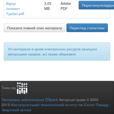
Відгук
3,05
Adobe
Переглянути/відкр
опонент
MB
PDF
Турбал.pdf
Показати повний опис матеріалу
Перегляд статистики
Усі матеріали в архіві електронних ресурсів захищені
авторським правом, всі права збережені.
Тема від
Програмне забезпечення DSpace
Авторські права © 2002-
2013
Массачусетський технологічний інститут
та
Х’юлет Пакард
-
Зворотний зв’язок