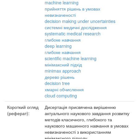
machine learning
прийняття рішень в умовах
невизначеності
decision making under uncertainties
системні медичні дослідження
systematic medical research
глибоке навчання
deep learning
глибоке навчання
scientific machine learning
мінімаксний підхід
minimax approach
дерево рішень
decision tree
хмарні обчислення
cloud computing
Короткий огляд
Дисертація присвячена вирішенню
(реферат):
актуального наукового завдання розвитку
методів класичного, глибокого та
наукового машинного навчання в умовах
невизначеності з використанням
мінімаксного підходу