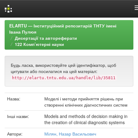
Skip
ELARTU — Інституційний репозитарій ТНТУ імені
navigation
Івана Пулюя
Дисертації та автореферати
122 Комп’ютерні науки
Будь ласка, використовуйте цей ідентифікатор, щоб
цитувати або посилатися на цей матеріал:
http://elartu.tntu.edu.ua/handle/lib/35811
Назва:
Моделі і методи прийняття рішень при
створенні клінічних діагностичних систем
Інші назви:
Models and methods of decision making in
the creation of clinical diagnostic systems
Автори:
Мілян, Назар Васильович