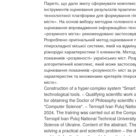
Парето, що дало змогу сформувати комплекс
інструментів оцінювання результатів практичн
технологічної платформи для формування гі
місто». На основі вибору методом головного 
оцінювання впровадження інформаційно-тех
«розумного міста» рекомендовано застосовува
Розроблено оригінальний метод оцінювання п
гіперскладної міської системи, який на відмін
різнорідні характеристики її елементів. Мет
показників «розумності» українських міст. Р
алгоритмічний комплекс, який може застосову
оцінювання показників «розумності» міст за
характеристик та множинами критеріїв гіпер
місто».
Construction of a hyper-complex system "Smart 
technological tools. – Qualifying scientific work 
for obtaining the Doctor of Philosophy scientific
"Computer Science". – Ternopil Ivan Puluj Nation
2024. The training was carried out at the Comp
Ternopil Ivan Puluj National Technical University
Science of Ukraine. Content of the abstract. The
solving a practical and scientific problem – t