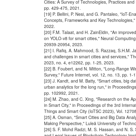
Cities: A Survey of Technologies, Practices and 
pp. 429-475, 2021.
[19] P. Bellini, P. Nesi, and G. Pantaleo, "IoT-E
Concepts, Frameworks and Key Technologies," A
2022.
[20] F.M. Talaat, and H. ZainEldin, "An improve
on YOLO-v8 for smart cities," Neural Computing 
20939-20954, 2023.
[21] I. Rafiq, A. Mahmood, S. Razzaq, S.H.M. Jafr
and challenges in smart cities and services," Th
2023, no. 4, e12262, pp. 1-25, 2023.
[22] B. Foubert, and N. Mitton, "Long-Range Wi
Survey," Future Internet, vol. 12, no. 13, pp. 1-
[23] J. Kandt, and M. Batty, "Smart cities, big 
urban analytics for the long run," in Proceedings
pp. 102992, 2021.
[24] M. Zhao, and C. Xing, "Research on the Ap
in Smart City," in Proceedings of the 3rd Intern
Things and Smart City (IoTSC 2023), Vol. 12708
[25] A. Osman, "Smart Cities and Big Data Analy
Making Perspective," Luleå University of Techn
[26] S. F. Mohd Radzi, M. S. Hassan, and N. S. Sh
and Legal Issues of Blockchain Technology Impl