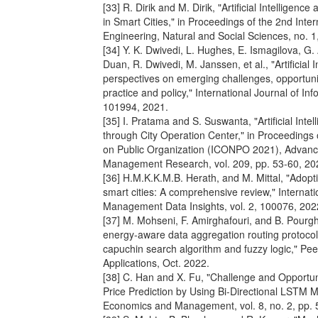
[33] R. Dirik and M. Dirik, "Artificial Intellige
in Smart Cities," in Proceedings of the 2nd Inte
Engineering, Natural and Social Sciences, no. 1
[34] Y. K. Dwivedi, L. Hughes, E. Ismagilova, G.
Duan, R. Dwivedi, M. Janssen, et al., "Artificial I
perspectives on emerging challenges, opportuni
practice and policy," International Journal of I
101994, 2021.
[35] I. Pratama and S. Suswanta, "Artificial Intel
through City Operation Center," in Proceedings 
on Public Organization (ICONPO 2021), Advanc
Management Research, vol. 209, pp. 53-60, 20
[36] H.M.K.K.M.B. Herath, and M. Mittal, "Adoption
smart cities: A comprehensive review," Internati
Management Data Insights, vol. 2, 100076, 202
[37] M. Mohseni, F. Amirghafouri, and B. Pourg
energy-aware data aggregation routing protocol i
capuchin search algorithm and fuzzy logic," Pe
Applications, Oct. 2022.
[38] C. Han and X. Fu, "Challenge and Opportu
Price Prediction by Using Bi-Directional LSTM M
Economics and Management, vol. 8, no. 2, pp. 