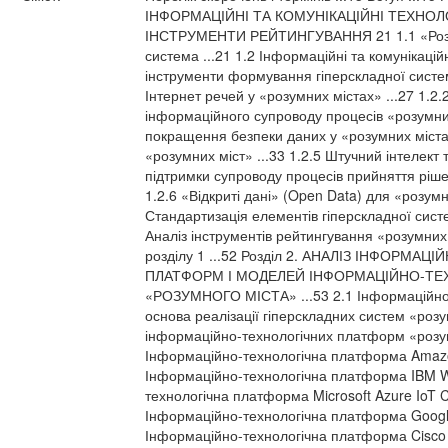
ІНФОРМАЦІЙНІ ТА КОМУНІКАЦІЙНІ ТЕХНОЛО
ІНСТРУМЕНТИ РЕЙТИНГУВАННЯ 21 1.1 «Розум
система ...21 1.2 Інформаційні та комунікаційн
інструменти формування гіперскладної систем
Інтернет речей у «розумних містах» ...27 1.2.2
інформаційного супроводу процесів «розумних
покращення безпеки даних у «розумних містах»
«розумних міст» ...33 1.2.5 Штучний інтелек
підтримки супроводу процесів прийняття ріше
1.2.6 «Відкриті дані» (Open Data) для «розумни
Стандартизація елементів гіперскладної систе
Аналіз інструментів рейтингування «розумних 
розділу 1 ...52 Розділ 2. АНАЛІЗ ІНФОРМА
ПЛАТФОРМ І МОДЕЛЕЙ ІНФОРМАЦІЙНО-ТЕ
«РОЗУМНОГО МІСТА» ...53 2.1 Інформаційно
основа реалізації гіперскладних систем «розум
інформаційно-технологічних платформ «розумн
Інформаційно-технологічна платформа Amazon
Інформаційно-технологічна платформа IBM Wa
технологічна платформа Microsoft Azure IoT Cen
Інформаційно-технологічна платформа Google 
Інформаційно-технологічна платформа Cisco Kin