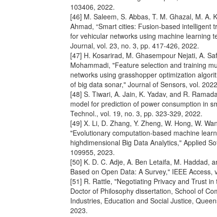
103406, 2022.
[46] M. Saleem, S. Abbas, T. M. Ghazal, M. A.
Ahmad, “Smart cities: Fusion-based intelligent t
for vehicular networks using machine learning t
Journal, vol. 23, no. 3, pp. 417-426, 2022.
[47] H. Kosarirad, M. Ghasempour Nejati, A. Saf
Mohammadi, "Feature selection and training mul
networks using grasshopper optimization algorith
of big data sonar," Journal of Sensors, vol. 202
[48] S. Tiwari, A. Jain, K. Yadav, and R. Rama
model for prediction of power consumption in smar
Technol., vol. 19, no. 3, pp. 323-329, 2022.
[49] X. Li, D. Zhang, Y. Zheng, W. Hong, W. Wang
"Evolutionary computation-based machine learni
highdimensional Big Data Analytics," Applied So
109955, 2023.
[50] K. D. C. Adje, A. Ben Letaifa, M. Haddad, 
Based on Open Data: A Survey," IEEE Access, v
[51] R. Rattle, "Negotiating Privacy and Trust i
Doctor of Philosophy dissertation, School of Co
Industries, Education and Social Justice, Queen
2023.