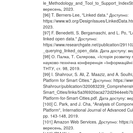
le_Methodology_and_Tool_to_Support_IndexSto
вересень, 2023.
[96] T. Berners-Lee, "Linked data." Доступно:
https://www.w3.org/DesignIssues/LinkedData.ht
2023.
[97] F. Benedetti, S. Bergamaschi, and L. Po, "L
linked open data." Доступно:
https://www.researchgate.net/publication/2911
_querying_linked_open_data. Дата доступу: ве
[98] О. Палка, Т. Склярова, «Історія розвитк
науково-технічна конференція «Інформаційні 
ТНТУ, ст. 98, 2019.
[99] I. Shahrour, S. Ali, Z. Maaziz, and A. So
Platform for Smart Cities." Доступно: https://ww
Shahrour/publication/320083239_Comprehens
Smart_Cities/links/5a3f6920aca272d2944eeb
Platform-for-Smart-Cities.pdf. Дата доступу: в
[100] C. Park, and J. Cha, "Analysis of Compon
Platform", International Journal of Advanced Cul
pp. 143-148, 2019.
[101] Amazon Web Services. Доступно: https:/
вересень, 2023.