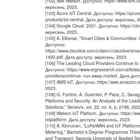
[102] IBM Watson. Доступно: https://www.ibm.
вересень, 2023.
[103] Azure IoT Central. Доступно: https://azur
products/iot-central. Дата доступу: вересень, 
[104] Google Cloud. 2021. Доступно: https://cl
вересень, 2023.
[105] A. Elberse, "Smart Cities & Communities: Ci
Доступно:
https://www.ciscolive.com/c/dam/r/ciscolive/e
1493.pdf. Дата доступу: вересень, 2023.
[106] The Leading Cloud Providers Continue to
Доступно: https://www.srgresearch.com/articles
providerscontinue- run-away-market. Дата дост
[107] AWS IoT. Доступно: https://aws.amazon.c
2023.
[108] G. Fortino, A. Guerrieri, P. Pace, C. Sava
Platforms and Security: An Analysis of the Lead
Solutions,” Sensors, vol. 22, no. 6, p. 2196, 202
[109] Watson IoT Platform. Доступно: https://
iotplatform. Дата доступу: вересень, 2023.
[110] A. Kinnunen, "LoRaWAN and IoT Platform
Metering," Bachelor’s Degree Programme Thes
and Transport, Savonia University of Applied Sc