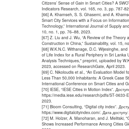
Citizens’ Sense of Gain in Smart Cities? A S
Indicators Research, vol. 165, no. 3, pp. 787-8
[66] A. Khamseh, S. S. Ghasemi, and A. Khamse
Smart City Services with a Focus on Informati
Technology,” International Journal of Supply a
10, no. 1, pp. 76–88, 2023.
[67] Z. Liu and J. Wu, “A Review of the Theory 
Construction in China,” Sustainability, vol. 15, n
[68] W.K.N.C. Withanage, D.C. Wijesinghe, and 
of Life Index for a Rural Periphery in Sri Lanka 
Analysis Techniques," preprint, uploaded by W
2023, accessed on ResearchGate, April 2023.
[69] C. Nikoloudis et al., “An Evaluation Model 
Less Than 50,000 Inhabitants: A Greek Case Stu
International Conference on Smart Cities and 
[70] IESE, “IESE Cities in Motion Index”. Доступ
https://media.iese.edu/research/pdfs/ST-0633-E
2023.
[71] Bloom Consulting, “Digital city index”. Дост
https://www.digitalcityindex.com/. Дата доступу
[72] M. Holzer, A. Manoharan, and J. Melitski,
Shows Increased Performance Among Cities Glob