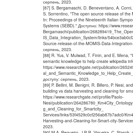
серпень, 2023.
[87] S. Bergamaschi, D. Beneventano, A. Corni, 
S. Sorrentino, "The open source release of the
In: Proceedings of the Nineteenth Italian Sym
Systems (SEBD)." Доступно: https://www.researc
Bergamaschi/publication/268289419_The_Op
IS_Data_Integration_System/links/54bce3ab0
Source-release-of-the-MOMIS-Data-Integration
серпень, 2023.
[88] R. Yus, V. Mulwad, T. Finin, and E. Mena, "I
semantic knowledge to help create wikipedia in
https://www.researchgate.net/publication/2652
al_and_Semantic_Knowledge_to_Help_Create_W
доступу: серпень, 2023.
[89] P. Bellini, M. Benigni, R. Billero, P. Nesi, 
building vs data harvesting and cleaning for sma
https://www.researchgate.net/profile/Paolo-
Nesi/publication/264286780_Km4City_Ontology
g_and_Cleaning_for_Smartcity_
Services/links/53f4529c0cf256ab87b7adc0/Km4C
Harvesting-and-Cleaning-for-Smart-city-Service
2023.
[90] M.A. Regueiro, J.R.R. Viqueira, C. Stasch,