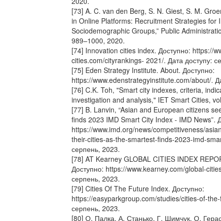
2020.
[73] A. C. van den Berg, S. N. Giest, S. M. Groen
in Online Platforms: Recruitment Strategies for 
Sociodemographic Groups,” Public Administration
989–1000, 2020.
[74] Innovation cities index. Доступно: https://
cities.com/cityrankings- 2021/. Дата доступу: 
[75] Eden Strategy Institute. About. Доступно:
https://www.edenstrategyinstitute.com/about/. 
[76] C.K. Toh, "Smart city indexes, criteria, ind
investigation and analysis," IET Smart Cities, vo
[77] B. Lanvin, “Asian and European citizens see 
finds 2023 IMD Smart City Index - IMD News”. 
https://www.imd.org/news/competitiveness/asia
their-cities-as-the-smartest-finds-2023-imd-smar
серпень, 2023.
[78] AT Kearney GLOBAL CITIES INDEX REPO
Доступно: https://www.kearney.com/global‐citie
серпень, 2023.
[79] Cities Of The Future Index. Доступно:
https://easyparkgroup.com/studies/cities-of-the-
серпень, 2023.
[80] О. Палка, А. Станько, Г. Шимчук, О. Гер