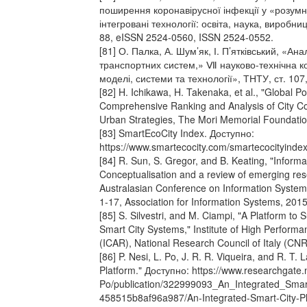
поширення коронавірусної інфекції у «розумн
інтегровані технології: освіта, наука, виробни
88, eISSN 2524-0560, ISSN 2524-0552.
[81] О. Палка, А. Шум’як, І. П’ятківський, «Ан
транспортних систем,» Ⅶ науково-технічна 
моделі, системи та технології», ТНТУ, ст. 107
[82] H. Ichikawa, H. Takenaka, et al., "Global 
Comprehensive Ranking and Analysis of City Comp
Urban Strategies, The Mori Memorial Foundatio
[83] SmartEcoCity Index. Доступно:
https://www.smartecocity.com/smartecocityinde
[84] R. Sun, S. Gregor, and B. Keating, "Informa
Conceptualisation and a review of emerging rese
Australasian Conference on Information System
1-17, Association for Information Systems, 2015
[85] S. Silvestri, and M. Ciampi, "A Platform to
Smart City Systems," Institute of High Perfor
(ICAR), National Research Council of Italy (CNR
[86] P. Nesi, L. Po, J. R. R. Viqueira, and R. T.
Platform." Доступно: https://www.researchgate.n
Po/publication/322999093_An_Integrated_Smart
458515b8af96a987/An-Integrated-Smart-City-Pl