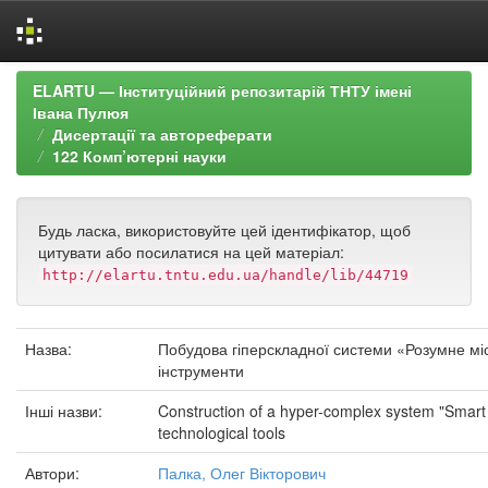
Skip
ELARTU — Інституційний репозитарій ТНТУ імені
navigation
Івана Пулюя
Дисертації та автореферати
122 Комп’ютерні науки
Будь ласка, використовуйте цей ідентифікатор, щоб
цитувати або посилатися на цей матеріал:
http://elartu.tntu.edu.ua/handle/lib/44719
Назва:
Побудова гіперскладної системи «Розумне міс
інструменти
Інші назви:
Construction of a hyper-complex system "Smart 
technological tools
Автори:
Палка, Олег Вікторович