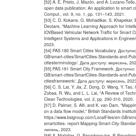
[52] A. E. Prieto, J. Mazón, and A. Lozano-Tello,
open data publication: An application to smart c
Comput., vol. 9, no. 1, pp. 131–143, 2021.
[53] C. D. Kokane, G. Mohadikar, S. Khapekar, 
Deotare, "Machine Learning Approach for Intell
IOVBased Vehicular Network Traffic for Smart Cit
Intelligent Systems and Applications in Engineeri
2023.
[54] PAS 180 Smart Cities Vocabulary. Доступно
GB/smart-cities/SmartCities-Standards-and-Pub
citiesterminology/. Дата доступу: вересень, 20
[55] PAS 181 Smart City Framework. Доступно:
GB/smart-cities/SmartCities-Standards-and-Pub
citiesframework/. Дата доступу: вересень, 202
[56] C. S. Lai, Y. Jia, Z. Dong, D. Wang, Y. Tao, 
Zobaa, R. Wu, and L. L. Lai, "A Review of Techn
Clean Technologies, vol. 2, pp. 290-310, 2020.
[57] D. Palmer, S. Alfi, and K. van Dam, "Mapp
on a data flow model," British Standards Institu
https://www.bsigroup.com/LocalFiles/en-GB/smar
smartcities- report-Mapping-Smart-City-Standa
липень, 2023.
[58] A. Ntafalias, G. Papadopoulos, P. Papadopo