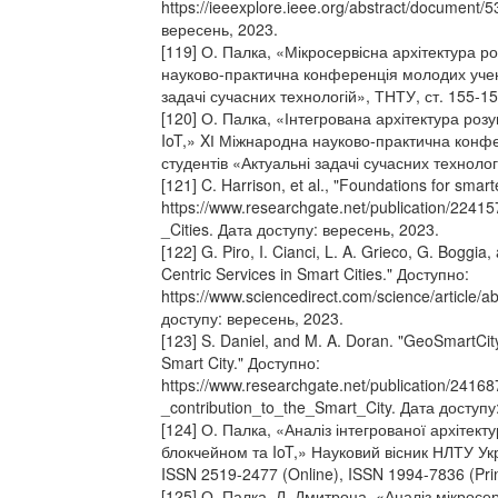
https://ieeexplore.ieee.org/abstract/document/
вересень, 2023.
[119] О. Палка, «Мікросервісна архітектура р
науково-практична конференція молодих учени
задачі сучасних технологій», ТНТУ, ст. 155-15
[120] О. Палка, «Інтегрована архітектура роз
IoT,» XІ Міжнародна науково-практична конф
студентів «Актуальні задачі сучасних технолог
[121] C. Harrison, et al., "Foundations for smart
https://www.researchgate.net/publication/224
_Cities. Дата доступу: вересень, 2023.
[122] G. Piro, I. Cianci, L. A. Grieco, G. Boggia
Centric Services in Smart Cities." Доступно:
https://www.sciencedirect.com/science/article
доступу: вересень, 2023.
[123] S. Daniel, and M. A. Doran. "GeoSmartCity
Smart City." Доступно:
https://www.researchgate.net/publication/24
_contribution_to_the_Smart_City. Дата доступу
[124] О. Палка, «Аналіз інтегрованої архітект
блокчейном та IoT,» Науковий вісник НЛТУ Укра
ISSN 2519-2477 (Online), ISSN 1994-7836 (Pri
[125] О. Палка, Л. Дмитроца, «Аналіз мікросе