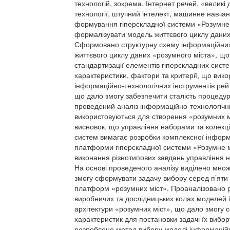
технологій, зокрема, Інтернет речей, «великі 
технології, штучний інтелект, машинне навчан
формування гіперскладної системи «Розумне 
формалізувати модель життєвого циклу данихв
Сформовано структурну схему інформаційних 
життєвого циклу даних «розумного міста», що
стандартизації елементів гіперскладних сист
характеристики, фактори та критерії, що вик
інформаційно-технологічних інструментів рей
що дало змогу забезпечити сталість процедур
проведений аналіз інформаційно-технологіч
використовуються для створення «розумних мі
висновок, що управління наборами та колекц
систем вимагає розробки комплексної інформ
платформи гіперскладної системи «Розумне м
виконання різнотипових завдань управління н
На основі проведеного аналізу виділено мно
змогу сформувати задачу вибору серед п’яти
платформ «розумних міст». Проаналізовано 
виробничих та дослідницьких колах моделей 
архітектури «розумних міст», що дало змогу
характеристик для постановки задачі їх вибор
розроблено метод вибору моделі інформаційно