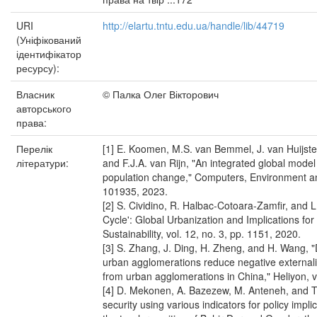
URI
http://elartu.tntu.edu.ua/handle/lib/44719
(Уніфікований
ідентифікатор
ресурсу):
Власник
© Палка Олег Вікторович
авторського
права:
Перелік
[1] E. Koomen, M.S. van Bemmel, J. van Huijstee
літератури:
and F.J.A. van Rijn, "An integrated global mode
population change," Computers, Environment an
101935, 2023.
[2] S. Cividino, R. Halbac-Cotoara-Zamfir, and L. 
Cycle': Global Urbanization and Implications fo
Sustainability, vol. 12, no. 3, pp. 1151, 2020.
[3] S. Zhang, J. Ding, H. Zheng, and H. Wang, "D
urban agglomerations reduce negative externalit
from urban agglomerations in China," Heliyon, v
[4] D. Mekonen, A. Bazezew, M. Anteneh, and T.
security using various indicators for policy impl