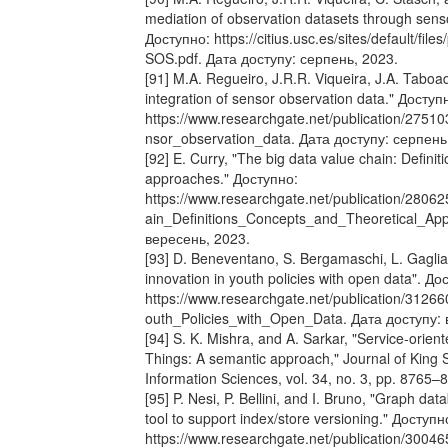
mediation of observation datasets through senso
Доступно: https://citius.usc.es/sites/default/fi
SOS.pdf. Дата доступу: серпень, 2023.
[91] M.A. Regueiro, J.R.R. Viqueira, J.A. Taboad
integration of sensor observation data." Доступ
https://www.researchgate.net/publication/27510
nsor_observation_data. Дата доступу: серпень
[92] E. Curry, "The big data value chain: Definit
approaches." Доступно:
https://www.researchgate.net/publication/28
ain_Definitions_Concepts_and_Theoretical_App
вересень, 2023.
[93] D. Beneventano, S. Bergamaschi, L. Gagliard
innovation in youth policies with open data". До
https://www.researchgate.net/publication/3126
outh_Policies_with_Open_Data. Дата доступу: 
[94] S. K. Mishra, and A. Sarkar, "Service-orient
Things: A semantic approach," Journal of King
Information Sciences, vol. 34, no. 3, pp. 8765–
[95] P. Nesi, P. Bellini, and I. Bruno, "Graph d
tool to support index/store versioning." Доступн
https://www.researchgate.net/publication/300