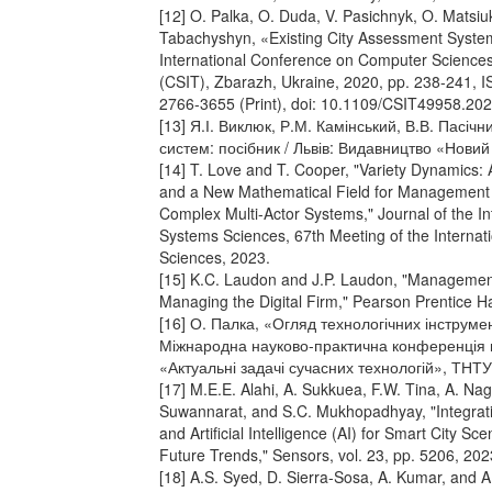
[12] O. Palka, O. Duda, V. Pasichnyk, O. Matsi
Tabachyshyn, «Existing City Assessment Syste
International Conference on Computer Sciences
(CSIT), Zbarazh, Ukraine, 2020, pp. 238-241, 
2766-3655 (Print), doi: 10.1109/CSIT49958.20
[13] Я.І. Виклюк, Р.М. Камінський, В.В. Пасі
систем: посібник / Львів: Видавництво «Новий 
[14] T. Love and T. Cooper, "Variety Dynamics
and a New Mathematical Field for Management 
Complex Multi-Actor Systems," Journal of the Int
Systems Sciences, 67th Meeting of the Internati
Sciences, 2023.
[15] K.C. Laudon and J.P. Laudon, "Managemen
Managing the Digital Firm," Pearson Prentice Hal
[16] О. Палка, «Огляд технологічних інструмен
Міжнародна науково-практична конференція м
«Актуальні задачі сучасних технологій», ТНТУ,
[17] M.E.E. Alahi, A. Sukkuea, F.W. Tina, A. N
Suwannarat, and S.C. Mukhopadhyay, "Integrati
and Artificial Intelligence (AI) for Smart City 
Future Trends," Sensors, vol. 23, pp. 5206, 202
[18] A.S. Syed, D. Sierra-Sosa, A. Kumar, and A