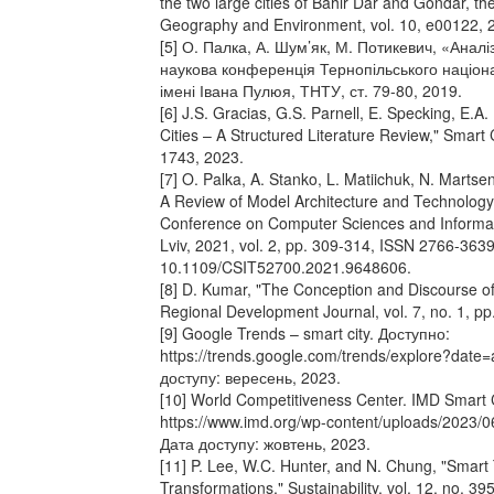
the two large cities of Bahir Dar and Gondar, t
Geography and Environment, vol. 10, e00122, 
[5] О. Палка, А. Шум’як, М. Потикевич, «Аналі
наукова конференція Тернопільського націона
імені Івана Пулюя, ТНТУ, ст. 79-80, 2019.
[6] J.S. Gracias, G.S. Parnell, E. Specking, E.
Cities – A Structured Literature Review," Smart C
1743, 2023.
[7] O. Palka, A. Stanko, L. Matiichuk, N. Martse
A Review of Model Architecture and Technology,
Conference on Computer Sciences and Informa
Lviv, 2021, vol. 2, pp. 309-314, ISSN 2766-3639
10.1109/CSIT52700.2021.9648606.
[8] D. Kumar, "The Conception and Discourse of
Regional Development Journal, vol. 7, no. 1, pp
[9] Google Trends – smart city. Доступно:
https://trends.google.com/trends/explore?date
доступу: вересень, 2023.
[10] World Competitiveness Center. IMD Smart 
https://www.imd.org/wp-content/uploads/2023/0
Дата доступу: жовтень, 2023.
[11] P. Lee, W.C. Hunter, and N. Chung, "Smar
Transformations," Sustainability, vol. 12, no. 39