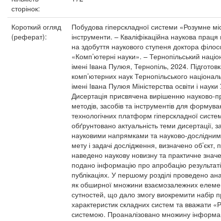
сторінок:
Короткий огляд
Побудова гіперскладної системи «Розумне міс
(реферат):
інструменти. – Кваліфікаційна наукова праця
на здобуття наукового ступеня доктора філос
«Комп’ютерні науки». – Тернопільський націо
імені Івана Пулюя, Тернопіль, 2024. Підготов
комп’ютерних наук Тернопільського національ
імені Івана Пулюя Міністерства освіти і науки 
Дисертація присвячена вирішенню науково-пр
методів, засобів та інструментів для формув
технологічних платформ гіперскладної систем
обґрунтовано актуальність теми дисертації, з
науковими напрямками та науково-дослідни
мету і задачі дослідження, визначено об’єкт,
наведено наукову новизну та практичне значе
подано інформацію про апробацію результатів
публікаціях. У першому розділі проведено ан
як обширної множини взаємозалежних елемен
сутностей, що дало змогу виокремити набір
характеристик складних систем та вважати «
системою. Проаналізовано множину інформац