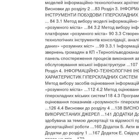
моделей інформаційно-технологічних архітек
Висновки до розділу 2 ...83 Розділ 3. ІНФ
ІНСТРУМЕНТИ ПОБУДОВИ ГІПЕРСКЛАДНИХ
... 84 3.1 Метод вибору моделі інформаційно-
«розумного міста» ...84 3.2 Метод вибору ін
платформи «розумного міста» 90 3.3 Створе
технологічних інструментів консолідації, аналіз
даних» «розумних міст» ...99 3.3.1 Інформац
звернень громадян в КП «Тернопільводоканал
панель спостереження процесів виконання ав
обслуговування міської інфраструктури ...107 
Розділ 4. ІНФОРМАЦІЙНО-ТЕХНОЛОГІЧНІ 
ХАРАКТЕРИСТИК ГІПЕРСКЛАДНИХ СИСТЕМ «
Метод вибору засобів оцінювання інформаці
«розумного міста» ...112 4.2 Метод оцінюван
гіперскладних міських систем118 4.3 Програ
оцінювання показників «розумності» гіперскл
...126 4.4 Висновки до розділу 4 ...138 ВИСН
ВИКОРИСТАНИХ ДЖЕРЕЛ ...141 ДОДАТКИ Дода
здобувача за темою дисертації та відомості п
дисертаційної роботи ...160 Додаток Б. Акти 
Додатки до розділу 1 ...167 Додаток Е. Свідо
права на твір ...172