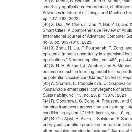
[39] S. Mehta, B. Bhushan, and R. Kumar, "Mac
smart city applications: Emergence, challenges 
Advances in Internet of Things and Machine Lea
pp. 147- 163, 2022.
[40] X. Dou, W. Chen, L. Zhu, Y. Bai, Y. Li, and
Smart Cities: A Comprehensive Review of Applic
International Journal of Advanced Computer Scie
no. 9, pp. 999-1016, 2023.
[41] X. Zhou, H. Liu, F. Pourpanah, T. Zeng, an
epistemic (model) uncertainty in supervised le
applications," Neurocomputing, vol. 489, pp. 44
[42] S. N. H. Bukhari, J. Webber, and A. Mehbo
ensemble machine learning model for the predict
as potential vaccine candidates," Scientific Repo
[43] A. Sharma, E. Podoplelova, G. Shapovalov, 
“Sustainable smart cities: convergence of artifici
Sustainability, vol. 13, no. 23, p. 13076, 2021.
[44] R. Godahewa, C. Deng, A. Prouzeau, and C
learning framework across time series to optimi
conditioning systems,” IEEE Access, vol. 10, pp
[45] R. Olu-Ajayi, H. Alaka, I. Sulaimon, F. Sunm
energy consumption prediction for residential b
other machine learning techniques,” Journal of B