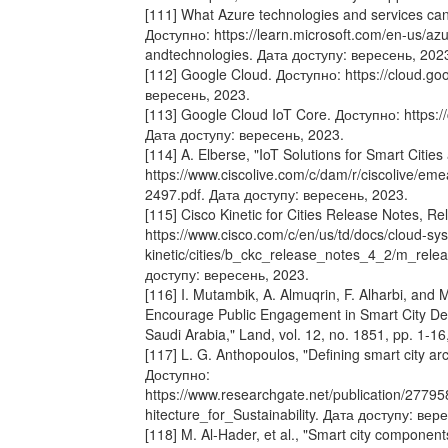
[111] What Azure technologies and services can
Доступно: https://learn.microsoft.com/en-us/azur
andtechnologies. Дата доступу: вересень, 202
[112] Google Cloud. Доступно: https://cloud.go
вересень, 2023.
[113] Google Cloud IoT Core. Доступно: https://
Дата доступу: вересень, 2023.
[114] A. Elberse, "IoT Solutions for Smart Citi
https://www.ciscolive.com/c/dam/r/ciscolive/e
2497.pdf. Дата доступу: вересень, 2023.
[115] Cisco Kinetic for Cities Release Notes, R
https://www.cisco.com/c/en/us/td/docs/cloud-
kinetic/cities/b_ckc_release_notes_4_2/m_rele
доступу: вересень, 2023.
[116] I. Mutambik, A. Almuqrin, F. Alharbi, and
Encourage Public Engagement in Smart City De
Saudi Arabia," Land, vol. 12, no. 1851, pp. 1-16
[117] L. G. Anthopoulos, "Defining smart city arch
Доступно:
https://www.researchgate.net/publication/277
hitecture_for_Sustainability. Дата доступу: вер
[118] M. Al-Hader, et al., "Smart city component