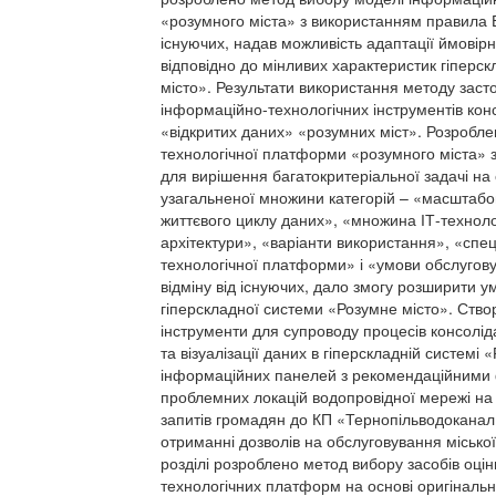
«розумного міста» з використанням правила Б
існуючих, надав можливість адаптації ймовірні
відповідно до мінливих характеристик гіперс
місто». Результати використання методу заст
інформаційно-технологічних інструментів консо
«відкритих даних» «розумних міст». Розробл
технологічної платформи «розумного міста» 
для вирішення багатокритеріальної задачі на 
узагальненої множини категорій – «масштабов
життєвого циклу даних», «множина ІТ-технолог
архітектури», «варіанти використання», «спец
технологічної платформи» і «умови обслугову
відміну від існуючих, дало змогу розширити у
гіперскладної системи «Розумне місто». Ство
інструменти для супроводу процесів консолід
та візуалізації даних в гіперскладній системі 
інформаційних панелей з рекомендаційними
проблемних локацій водопровідної мережі на
запитів громадян до КП «Тернопільводоканал» 
отриманні дозволів на обслуговування місько
розділі розроблено метод вибору засобів оц
технологічних платформ на основі оригіналь