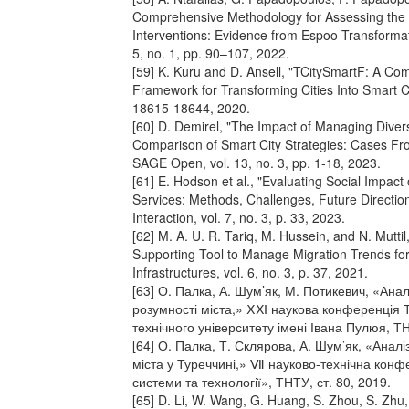
Comprehensive Methodology for Assessing the 
Interventions: Evidence from Espoo Transformati
5, no. 1, pp. 90–107, 2022.
[59] K. Kuru and D. Ansell, "TCitySmartF: A C
Framework for Transforming Cities Into Smart Cit
18615-18644, 2020.
[60] D. Demirel, "The Impact of Managing Divers
Comparison of Smart City Strategies: Cases Fr
SAGE Open, vol. 13, no. 3, pp. 1-18, 2023.
[61] E. Hodson et al., "Evaluating Social Impac
Services: Methods, Challenges, Future Directio
Interaction, vol. 7, no. 3, p. 33, 2023.
[62] M. A. U. R. Tariq, M. Hussein, and N. Mutti
Supporting Tool to Manage Migration Trends for 
Infrastructures, vol. 6, no. 3, p. 37, 2021.
[63] О. Палка, А. Шум’як, М. Потикевич, «Ана
розумності міста,» ⅩⅪ наукова конференція 
технічного університету імені Івана Пулюя, ТН
[64] О. Палка, Т. Склярова, А. Шум’як, «Анал
міста у Туреччині,» Ⅶ науково-технічна конф
системи та технології», ТНТУ, ст. 80, 2019.
[65] D. Li, W. Wang, G. Huang, S. Zhou, S. Zh