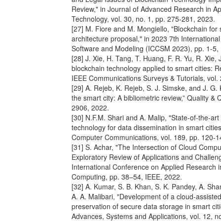
Review," in Journal of Advanced Research in A
Technology, vol. 30, no. 1, pp. 275-281, 2023.
[27] M. Fiore and M. Mongiello, "Blockchain for
architecture proposal," in 2023 7th Internation
Software and Modeling (ICCSM 2023), pp. 1-5, 
[28] J. Xie, H. Tang, T. Huang, F. R. Yu, R. Xie, J
blockchain technology applied to smart cities: 
IEEE Communications Surveys & Tutorials, vol. 
[29] A. Rejeb, K. Rejeb, S. J. Simske, and J. G.
the smart city: A bibliometric review,” Quality & 
2906, 2022.
[30] N.F.M. Shari and A. Malip, "State-of-the-art
technology for data dissemination in smart citi
Computer Communications, vol. 189, pp. 120-1
[31] S. Achar, "The Intersection of Cloud Compu
Exploratory Review of Applications and Challen
International Conference on Applied Research in 
Computing, pp. 38–54, IEEE, 2022.
[32] A. Kumar, S. B. Khan, S. K. Pandey, A. Sha
A. A. Malibari, "Development of a cloud-assisted 
preservation of secure data storage in smart cit
Advances, Systems and Applications, vol. 12, no