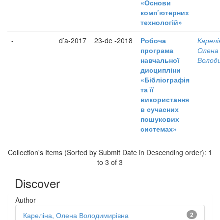
«Основи
комп’ютерних
технологій»
-
d’a-2017
23-de -2018
Робоча
Карелі
програма
Олена
навчальної
Волод
дисципліни
«Бібліографія
та її
використання
в сучасних
пошукових
системах»
Collection's Items (Sorted by Submit Date in Descending order): 1
to 3 of 3
Discover
Author
Кареліна, Олена Володимирівна
2