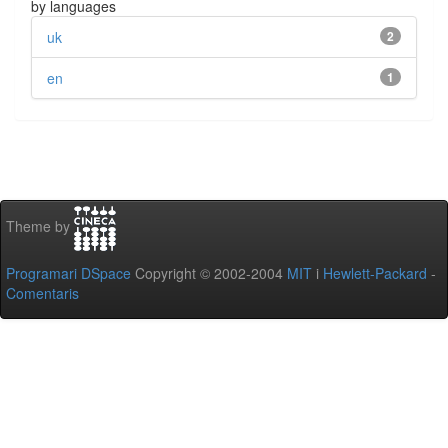
by languages
uk
2
en
1
Theme by
Programari DSpace
Copyright © 2002-2004
MIT
i
Hewlett-Packard
-
Comentaris