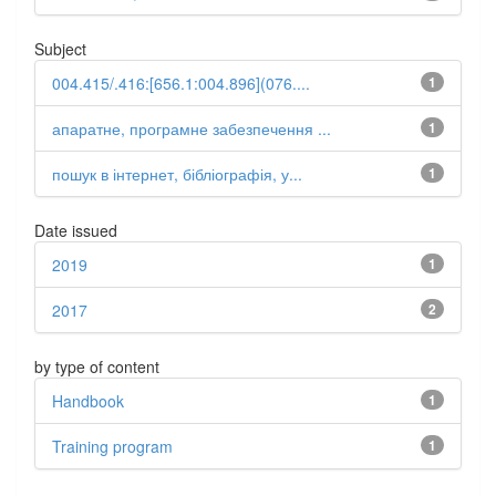
Subject
004.415/.416:[656.1:004.896](076....
1
апаратне, програмне забезпечення ...
1
пошук в інтернет, бібліографія, у...
1
Date issued
2019
1
2017
2
by type of content
Handbook
1
Training program
1