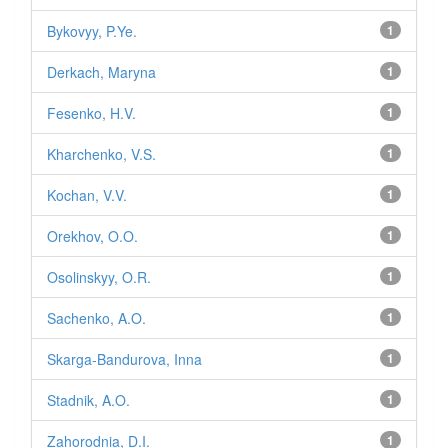
Bykovyy, P.Ye.
1
Derkach, Maryna
1
Fesenko, H.V.
1
Kharchenko, V.S.
1
Kochan, V.V.
1
Orekhov, O.O.
1
Osolinskyy, O.R.
1
Sachenko, A.O.
1
Skarga-Bandurova, Inna
1
Stadnik, A.O.
1
Zahorodnia, D.I.
1