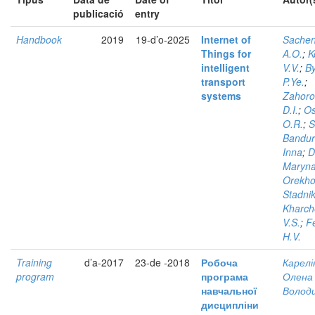
publicació
entry
Handbook
2019
19-d’o-2025
Internet of
Sachen
Things for
A.O.
;
K
intelligent
V.V.
;
By
transport
P.Ye.
;
systems
Zahoro
D.I.
;
Os
O.R.
;
S
Bandur
Inna
;
D
Maryn
Orekho
Stadnik
Kharch
V.S.
;
F
H.V.
Training
d’a-2017
23-de -2018
Робоча
Карелі
program
програма
Олена
навчальної
Волод
дисципліни