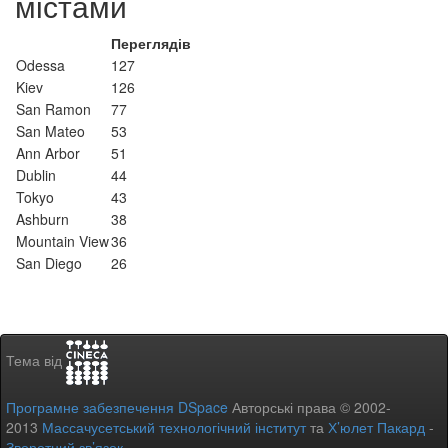
містами
Переглядів
Odessa
127
Kiev
126
San Ramon
77
San Mateo
53
Ann Arbor
51
Dublin
44
Tokyo
43
Ashburn
38
Mountain View
36
San Diego
26
Тема від
Програмне забезпечення DSpace
Авторські права © 2002-
2013
Массачусетський технологічний інститут
та
Х’юлет Пакард
-
Зворотний зв’язок