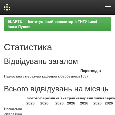
Skip
ELARTU — Інституційний репозитарій ТНТУ імені
navigation
Івана Пулюя
Статистика
Відвідувань загалом
Переглядів
Навчальна література кафедри кібербезпеки
1537
Всього відвідувань на місяць
лютого
березня
квітня
травня
червня
липня
серп
2026
2026
2026
2026
2026
2026
2026
Навчальна
література