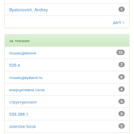
Byalonovich, Andrey
1
далі >
за темами
пошкодження
10
539.4
7
пошкоджуваність
6
коерцитивна сила
4
структуроскоп
4
539.388.1
3
coercive force
3