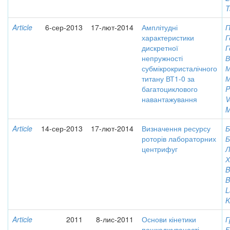
T
Article
6-сер-2013
17-лют-2014
Амплітудні
П
характеристики
Г
дискретної
Г
непружності
В
субмікрокристалічного
М
титану ВТ1-0 за
М
багатоциклового
P
навантажування
V
M
Article
14-сер-2013
17-лют-2014
Визначення ресурсу
Б
роторів лабораторних
Б
центрифуг
Л
Х
B
B
L
K
Article
2011
8-лис-2011
Основи кінетики
Г
пошкоджуваності
Б