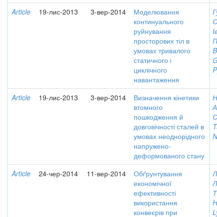
Article
19-лис-2013
3-вер-2014
Моделювання
Г
континуального
О
руйнування
І
просторових тіл в
П
умовах тривалого
B
статичного і
G
циклічного
P
навантаження
Article
19-лис-2013
3-вер-2014
Визначення кінетики
Н
втомного
А
пошкодження й
О
довговічності сталей в
T
умовах неоднорідного
N
напружено-
деформованого стану
Article
24-чер-2014
11-вер-2014
Обґрунтування
Л
економічної
Л
ефективності
Т
використання
H
конвеєрів при
L