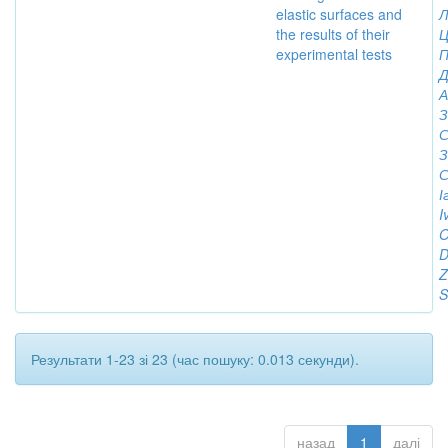
elastic surfaces and
Л
the results of their
Ц
experimental tests
П
Д
А
З
С
З
С
І
I
O
D
Z
S
Результати 1-23 зі 23 (час пошуку: 0.013 секунди).
назад
1
далі