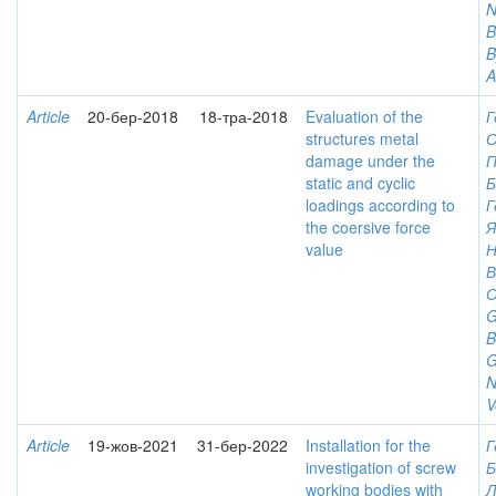
N
B
B
A
Article
20-бер-2018
18-тра-2018
Evaluation of the
Г
structures metal
О
damage under the
П
static and cyclic
Б
loadings according to
Г
the coersive force
Я
value
Н
В
О
G
B
G
N
V
Article
19-жов-2021
31-бер-2022
Installation for the
Г
investigation of screw
Б
working bodies with
Л