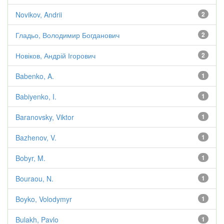
Novikov, Andrii
2
Гладьо, Володимир Богданович
2
Новіков, Андрій Ігорович
2
Babenko, A.
1
Babiyenko, I.
1
Baranovsky, Viktor
1
Bazhenov, V.
1
Bobyr, M.
1
Bouraou, N.
1
Boyko, Volodymyr
1
Bulakh, Pavlo
1