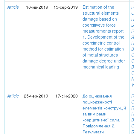
Article
16-кві-2019
15-сер-2019
Estimation of the
Г
structural elements
О
damage based on
П
coercitiveve force
Б
measurements report
Г
1. Development of the
Я
coercimetric control
Н
method for estimation
В
of metal structures
О
damage degree under
G
mechanical loading
B
G
N
V
Article
25-чер-2019
17-січ-2020
До оцінювання
Г
пошкодженості
О
елементів конструкцій
П
за вимірами
Н
коерцитивної сили.
В
Повідомлення 2.
О
Результати
Б