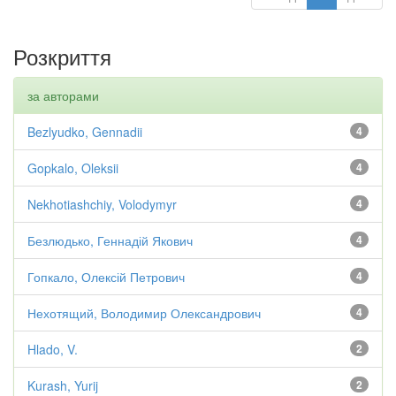
Розкриття
за авторами
Bezlyudko, Gennadii
4
Gopkalo, Oleksii
4
Nekhotiashchiy, Volodymyr
4
Безлюдько, Геннадій Якович
4
Гопкало, Олексій Петрович
4
Нехотящий, Володимир Олександрович
4
Hlado, V.
2
Kurash, Yurij
2