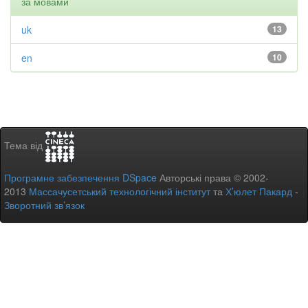
за мовами
uk
13
en
10
Тема від
Програмне забезпечення DSpace
Авторські права © 2002-
2013
Массачусетський технологічний інститут
та
Х’юлет Пакард
-
Зворотний зв’язок