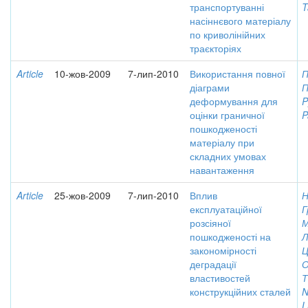
транспортуванні
T
насіннєвого матеріалу
по криволінійних
траєкторіях
Article
10-жов-2009
7-лип-2010
Використання повної
П
діаграми
П
деформування для
P
оцінки граничної
P
пошкодженості
матеріалу при
складних умовах
навантаження
Article
25-жов-2009
7-лип-2010
Вплив
Н
експлуатаційної
Г
розсіяної
М
пошкодженості на
Л
закономірності
Ц
деградації
О
властивостей
Т
конструкційних сталей
N
L