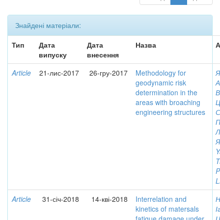
Знайдені матеріали:
Тип
Дата
Дата
Назва
А
випуску
внесення
Article
21-лис-2017
26-гру-2017
Methodology for
Я
geodynamic risk
А
determination in the
В
areas with broaching
Ц
engineering structures
С
П
Л
Я
Y
T
P
L
Article
31-січ-2018
14-кві-2018
Interrelation and
Н
kinetics of matersals
І
fatigue damage under
Ц