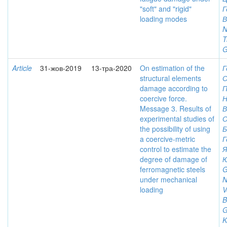
"soft" and "rigid"
Г
loading modes
В
N
T
G
Article
31-жов-2019
13-тра-2020
On estimation of the
Г
structural elements
О
damage according to
П
coercive force.
Н
Message 3. Results of
В
experimental studies of
О
the possibility of using
Б
a coercive-metric
Г
control to estimate the
Я
degree of damage of
Ю
ferromagnetic steels
G
under mechanical
N
loading
V
B
G
K