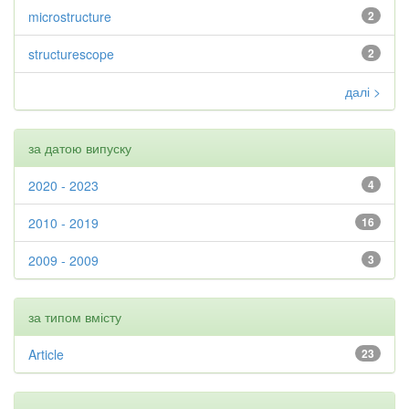
microstructure
2
structurescope
2
далі >
за датою випуску
2020 - 2023
4
2010 - 2019
16
2009 - 2009
3
за типом вмісту
Article
23