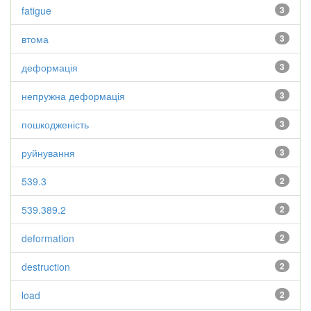
fatigue
3
втома
3
деформація
3
непружна деформація
3
пошкодженість
3
руйнування
3
539.3
2
539.389.2
2
deformation
2
destruction
2
load
2