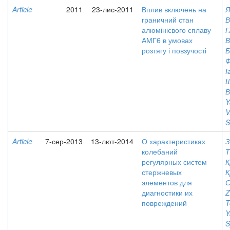
Article
2011
23-лис-2011
Вплив включень на
Я
граничний стан
В
алюмінієвого сплаву
Г
АМГ6 в умовах
В
розтягу і повзучості
Б
Ф
І
Ш
В
Y
V
S
Article
7-сер-2013
13-лют-2014
О характеристиках
З
колебаний
Т
регулярных систем
К
стержневых
К
элементов для
С
диагностики их
Z
повреждений
T
Y
S