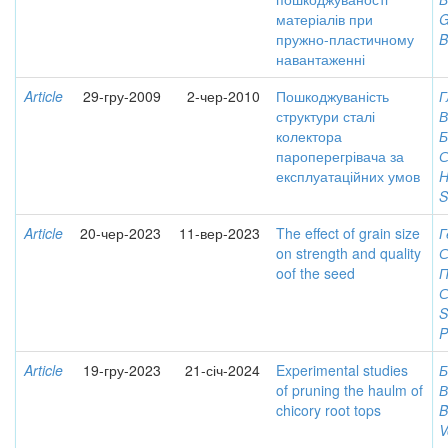
матеріалів при
G
пружно-пластичному
B
навантаженні
Article
29-гру-2009
2-чер-2010
Пошкоджуваність
Г
структури сталі
В
колектора
Б
пароперегрівача за
С
експлуатаційних умов
H
S
Article
20-чер-2023
11-вер-2023
The effect of grain size
Г
on strength and quality
С
oof the seed
П
С
S
P
Article
19-гру-2023
21-січ-2024
Experimental studies
Б
of pruning the haulm of
В
chicory root tops
B
V