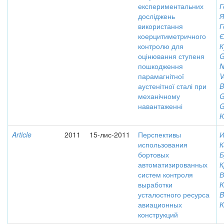
експериментальних
Г
досліджень
Я
використання
Г
коерцитиметричного
Є
контролю для
К
оцінювання ступеня
G
пошкодження
N
парамагнітної
V
аустенітної сталі при
B
механічному
G
навантаженні
G
K
Article
2011
15-лис-2011
Перспективы
И
использования
К
бортовых
Б
автоматизированных
К
систем контроля
В
выработки
K
усталостного ресурса
B
авиационных
K
конструкций