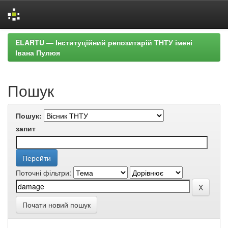
Skip
ELARTU — Інституційний репозитарій ТНТУ імені
navigation
Івана Пулюя
Пошук
Пошук:
запит
Поточні фільтри:
Почати новий пошук