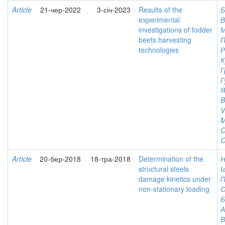
Article
21-чер-2022
3-січ-2023
Results of the
Б
experimental
В
investigations of fodder
М
beets harvesting
П
technologies
Р
К
Г
Г
Я
B
V
M
O
O
Article
20-бер-2018
18-тра-2018
Determination of the
Н
structural steels
І
damage kinetics under
П
non-stationary loading
О
Б
А
В