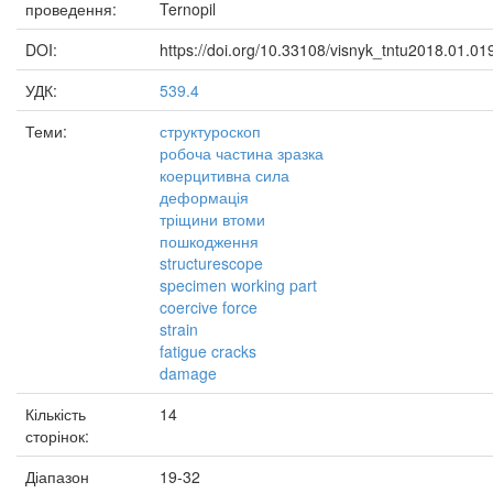
проведення:
Ternopil
DOI:
https://doi.org/10.33108/visnyk_tntu2018.01.01
УДК:
539.4
Теми:
структуроскоп
робоча частина зразка
коерцитивна сила
деформація
тріщини втоми
пошкодження
structurescope
specimen working part
coercive force
strain
fatigue cracks
damage
Кількість
14
сторінок:
Діапазон
19-32