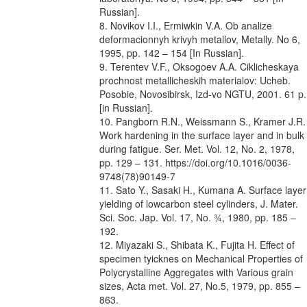
Russian].
8. Novikov I.I., Ermiwkin V.A. Ob analize
deformacionnyh krivyh metallov, Metally. No 6,
1995, pp. 142 – 154 [In Russian].
9. Terentev V.F., Oksogoev A.A. Ciklicheskaya
prochnost metallicheskih materialov: Ucheb.
Posobie, Novosibirsk, Izd-vo NGTU, 2001. 61 p.
[in Russian].
10. Pangborn R.N., Weissmann S., Kramer J.R.
Work hardening in the surface layer and in bulk
during fatigue. Ser. Met. Vol. 12, No. 2, 1978,
pp. 129 – 131. https://doi.org/10.1016/0036-
9748(78)90149-7
11. Sato Y., Sasaki H., Kumana A. Surface layer
yielding of lowcarbon steel cylinders, J. Mater.
Sci. Soc. Jap. Vol. 17, No. ¾, 1980, pp. 185 –
192.
12. Miyazaki S., Shibata K., Fujita H. Effect of
specimen tyicknes on Mechanical Properties of
Polycrystalline Aggregates with Various grain
sizes, Acta met. Vol. 27, No.5, 1979, pp. 855 –
863.