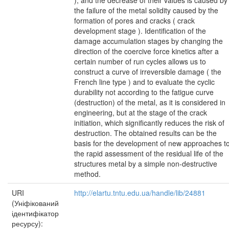
), and the decrease of their values is caused by
the failure of the metal solidity caused by the
formation of pores and cracks ( crack
development stage ). Identification of the
damage accumulation stages by changing the
direction of the coercive force kinetics after a
certain number of run cycles allows us to
construct a curve of irreversible damage ( the
French line type ) and to evaluate the cyclic
durability not according to the fatigue curve
(destruction) of the metal, as it is considered in
engineering, but at the stage of the crack
initiation, which significantly reduces the risk of
destruction. The obtained results can be the
basis for the development of new approaches t
the rapid assessment of the residual life of the
structures metal by a simple non-destructive
method.
URI
http://elartu.tntu.edu.ua/handle/lib/24881
(Уніфікований
ідентифікатор
ресурсу):