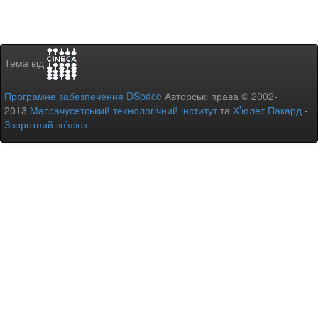
Тема від
Програмне забезпечення DSpace
Авторські права © 2002-
2013
Массачусетський технологічний інститут
та
Х’юлет Пакард
-
Зворотний зв’язок