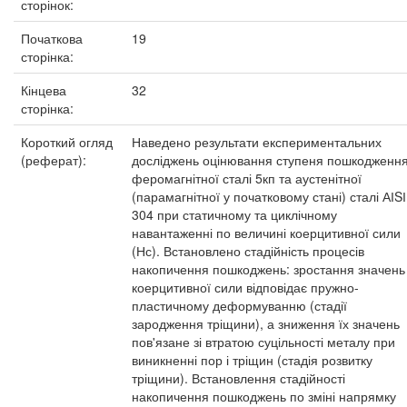
сторінок:
Початкова
19
сторінка:
Кінцева
32
сторінка:
Короткий огляд
Наведено результати експериментальних
(реферат):
досліджень оцінювання ступеня пошкодженн
феромагнітної сталі 5кп та аустенітної
(парамагнітної у початковому стані) сталі АІSІ
304 при статичному та циклічному
навантаженні по величині коерцитивної сили
(Нс). Встановлено стадійність процесів
накопичення пошкоджень: зростання значень
коерцитивної сили відповідає пружно-
пластичному деформуванню (стадії
зародження тріщини), а зниження їх значень
пов'язане зі втратою суцільності металу при
виникненні пор і тріщин (стадія розвитку
тріщини). Встановлення стадійності
накопичення пошкоджень по зміні напрямку