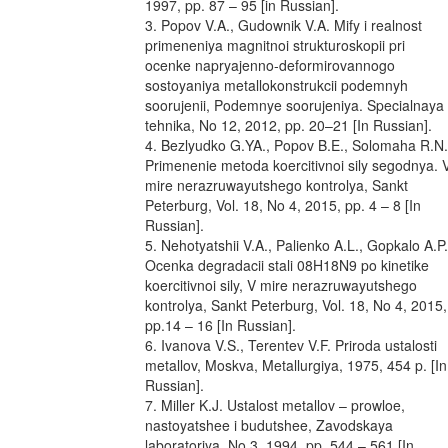
1997, pp. 87 – 95 [in Russian].
3. Popov V.A., Gudownik V.A. Mify i realnost
primeneniya magnitnoi strukturoskopii pri
ocenke napryajenno-deformirovannogo
sostoyaniya metallokonstrukcii podemnyh
soorujenii, Podemnye soorujeniya. Specialnaya
tehnika, No 12, 2012, pp. 20–21 [In Russian].
4. Bezlyudko G.YA., Popov B.E., Solomaha R.N.
Primenenie metoda koercitivnoi sily segodnya. 
mire nerazruwayutshego kontrolya, Sankt
Peterburg, Vol. 18, No 4, 2015, pp. 4 – 8 [In
Russian].
5. Nehotyatshii V.A., Palienko A.L., Gopkalo A.P.
Ocenka degradacii stali 08H18N9 po kinetike
koercitivnoi sily, V mire nerazruwayutshego
kontrolya, Sankt Peterburg, Vol. 18, No 4, 2015,
pp.14 – 16 [In Russian].
6. Ivanova V.S., Terentev V.F. Priroda ustalosti
metallov, Moskva, Metallurgiya, 1975, 454 p. [In
Russian].
7. Miller K.J. Ustalost metallov – prowloe,
nastoyatshee i budutshee, Zavodskaya
laboratoriya. No 3, 1994, pp. 544 – 561 [In