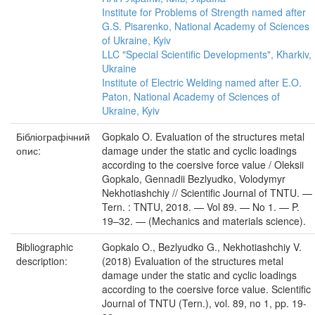
Institute for Problems of Strength named after
G.S. Pisarenko, National Academy of Sciences
of Ukraine, Kyiv
LLC "Special Scientific Developments", Kharkiv,
Ukraine
Institute of Electric Welding named after E.O.
Paton, National Academy of Sciences of
Ukraine, Kyiv
Бібліографічний
Gopkalo O. Evaluation of the structures metal
опис:
damage under the static and cyclic loadings
according to the coersive force value / Oleksii
Gopkalo, Gennadii Bezlyudko, Volodymyr
Nekhotiashchiy // Scientific Journal of TNTU. —
Tern. : TNTU, 2018. — Vol 89. — No 1. — P.
19–32. — (Mechanics and materials science).
Bibliographic
Gopkalo O., Bezlyudko G., Nekhotiashchiy V.
description:
(2018) Evaluation of the structures metal
damage under the static and cyclic loadings
according to the coersive force value. Scientific
Journal of TNTU (Tern.), vol. 89, no 1, pp. 19-