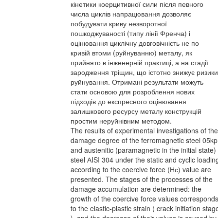
кінетики коерцитивної сили після певного
числа циклів напрацювання дозволяє
побудувати криву незворотної
пошкоджуваності (типу лінії Френча) і
оцінювання циклічну довговічність не по
кривій втоми (руйнуванню) металу, як
прийнято в інженерній практиці, а на стадії
зародження тріщин, що істотно знижує ризики
руйнування. Отримані результати можуть
стати основою для розроблення нових
підходів до експресного оцінювання
залишкового ресурсу металу конструкцій
простим неруйнівним методом.
The results of experimental investigations of the
damage degree of the ferromagnetic steel 05kp
and austenitic (paramagnetic in the initial state)
steel АISI 304 under the static and cyclic loadin
according to the coercive force (Нс) value are
presented. The stages of the processes of the
damage accumulation are determined: the
growth of the coercive force values correspond
to the elastic-plastic strain ( crack initiation stag