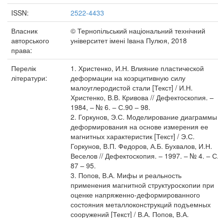
ISSN:
2522-4433
Власник
© Тернопільський національний технічний
авторського
університет імені Івана Пулюя, 2018
права:
Перелік
1. Христенко, И.Н. Влияние пластической
літератури:
деформации на коэрцитивную силу
малоуглеродистой стали [Текст] / И.Н.
Христенко, В.В. Кривова // Дефектоскопия. –
1984, – № 6. – С.90 – 98.
2. Горкунов, Э.С. Моделирование диаграммы
деформирования на основе измерения ее
магнитных характеристик [Текст] / Э.С.
Горкунов, В.П. Федоров, А.Б. Бухвалов, И.Н.
Веселов // Дефектоскопия. – 1997. – № 4. – С
87 – 95.
3. Попов, В.А. Мифы и реальность
применения магнитной структуроскопии при
оценке напряженно-деформированного
состояния металлоконструкций подъемных
сооружений [Текст] / В.А. Попов, В.А.