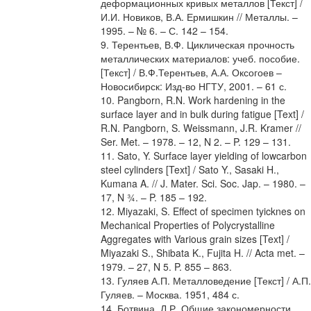
деформационных кривых металлов [Текст] /
И.И. Новиков, В.А. Ермишкин // Металлы. –
1995. – № 6. – С. 142 – 154.
9. Терентьев, В.Ф. Циклическая прочность
металлических материалов: учеб. пособие.
[Текст] / В.Ф.Терентьев, А.А. Оксогоев –
Новосибирск: Изд-во НГТУ, 2001. – 61 с.
10. Pangborn, R.N. Work hardening in the
surface layer and in bulk during fatigue [Text] /
R.N. Pangborn, S. Weissmann, J.R. Kramer //
Ser. Met. – 1978. – 12, N 2. – P. 129 – 131.
11. Sato, Y. Surface layer yielding of lowcarbon
steel cylinders [Text] / Sato Y., Sasaki H.,
Kumana A. // J. Mater. Sci. Soc. Jap. – 1980. –
17, N ¾. – P. 185 – 192.
12. Miyazaki, S. Effect of specimen tyicknes on
Mechanical Properties of Polycrystalline
Aggregates with Various grain sizes [Text] /
Miyazaki S., Shibata K., Fujita H. // Acta met. –
1979. – 27, N 5. P. 855 – 863.
13. Гуляев А.П. Металловедение [Текст] / А.П.
Гуляев. – Москва. 1951, 484 с.
14. Ботвина, Л.Р. Общие закономерности