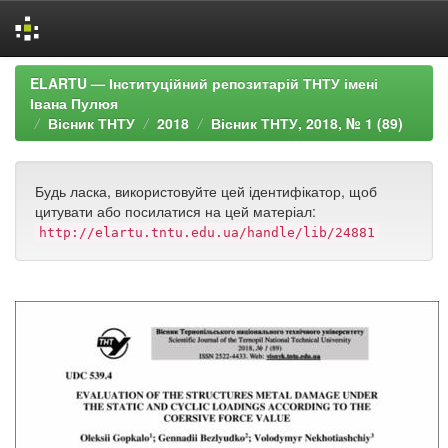
Skip
ELARTU — Інституційний репозитарій ТНТУ імені
navigation
Івана Пулюя
Вісник ТНТУ
2018
Вісник ТНТУ, 2018, № 1 (89)
Будь ласка, використовуйте цей ідентифікатор, щоб
цитувати або посилатися на цей матеріал:
http://elartu.tntu.edu.ua/handle/lib/24881