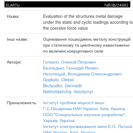
Назва:
Evaluation of the structures metal damage
under the static and cyclic loadings according to
the coersive force value
Інші назви:
Оцінювання пошкоджень металу конструкцій
при статичному та циклічному навантаженні
по величині коерцитивної сили
Автори:
Гопкало, Олексій Петрович
Безлюдько, Геннадій Якович
Нехотящий, Володимир Олександрович
Gopkalo, Oleksii
Bezlyudko, Gennadii
Nekhotiashchiy, Volodymyr
Приналежність:
Інститут проблем міцності імені
Г.С.Писаренка НАН України, Київ, Україна
ООО "Специальные научные разработки",
Харьків, Україна
Інститут електрозваювання імені Є.О. Патона
НАН України, Київ, Україна