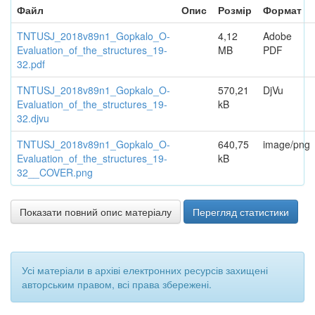
Файл
Опис
Розмір
Формат
TNTUSJ_2018v89n1_Gopkalo_O-
4,12
Adobe
Evaluation_of_the_structures_19-
MB
PDF
32.pdf
TNTUSJ_2018v89n1_Gopkalo_O-
570,21
DjVu
Evaluation_of_the_structures_19-
kB
32.djvu
TNTUSJ_2018v89n1_Gopkalo_O-
640,75
image/png
Evaluation_of_the_structures_19-
kB
32__COVER.png
Показати повний опис матеріалу
Перегляд статистики
Усі матеріали в архіві електронних ресурсів захищені
авторським правом, всі права збережені.