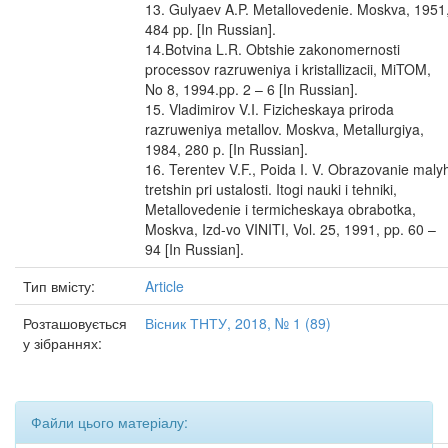
13. Gulyaev A.P. Metallovedenie. Moskva, 1951
484 pp. [In Russian].
14.Botvina L.R. Obtshie zakonomernosti
processov razruweniya i kristallizacii, MiTOM,
No 8, 1994.pp. 2 – 6 [In Russian].
15. Vladimirov V.I. Fizicheskaya priroda
razruweniya metallov. Moskva, Metallurgiya,
1984, 280 p. [In Russian].
16. Terentev V.F., Poida I. V. Obrazovanie maly
tretshin pri ustalosti. Itogi nauki i tehniki,
Metallovedenie i termicheskaya obrabotka,
Moskva, Izd-vo VINITI, Vol. 25, 1991, pp. 60 –
94 [In Russian].
Тип вмісту:
Article
Розташовується
Вісник ТНТУ, 2018, № 1 (89)
у зібраннях:
Файли цього матеріалу: