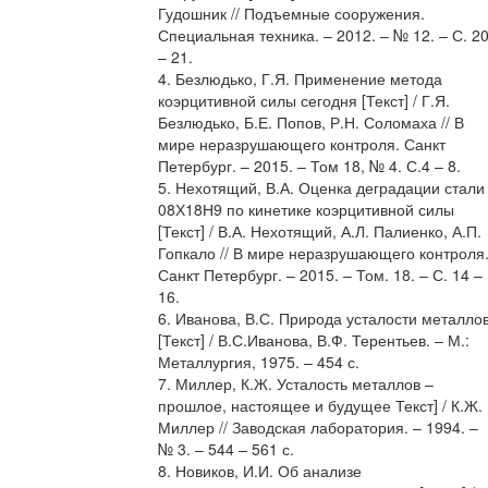
Гудошник // Подъемные сооружения.
Специальная техника. – 2012. – № 12. – С. 2
– 21.
4. Безлюдько, Г.Я. Применение метода
коэрцитивной силы сегодня [Текст] / Г.Я.
Безлюдько, Б.Е. Попов, Р.Н. Соломаха // В
мире неразрушающего контроля. Санкт
Петербург. – 2015. – Том 18, № 4. С.4 – 8.
5. Нехотящий, В.А. Оценка деградации стали
08Х18Н9 по кинетике коэрцитивной силы
[Текст] / В.А. Нехотящий, А.Л. Палиенко, А.П.
Гопкало // В мире неразрушающего контроля
Санкт Петербург. – 2015. – Том. 18. – С. 14 –
16.
6. Иванова, В.С. Природа усталости металло
[Текст] / В.С.Иванова, В.Ф. Терентьев. – М.:
Металлургия, 1975. – 454 с.
7. Миллер, К.Ж. Усталость металлов –
прошлое, настоящее и будущее Текст] / К.Ж.
Миллер // Заводская лаборатория. – 1994. –
№ 3. – 544 – 561 с.
8. Новиков, И.И. Об анализе