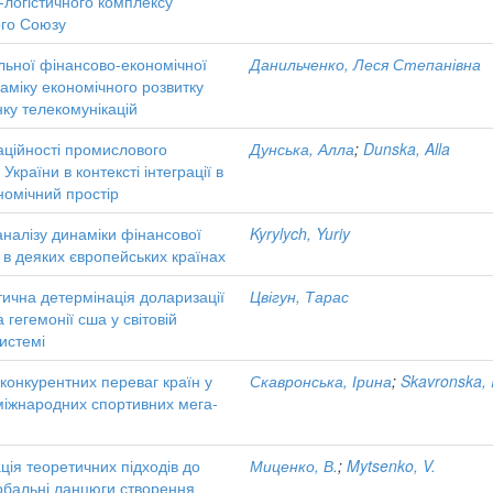
-логістичного комплексу
го Союзу
льної фінансово-економічної
Данильченко, Леся Степанівна
аміку економічного розвитку
нку телекомунікацій
аційності промислового
Дунська, Алла
;
Dunska, Alla
України в контексті інтеграції в
номічний простір
аналізу динаміки фінансової
Kyrylych, Yuriy
ї в деяких європейських країнах
тична детермінація доларизації
Цвігун, Тарас
гегемонії сша у світовій
истемі
конкурентних переваг країн у
Скавронська, Ірина
;
Skavronska, 
міжнародних спортивних мега-
ція теоретичних підходів до
Миценко, В.
;
Mytsenko, V.
обальні ланцюги створення