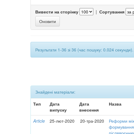
Вивести на сторінку
|
Сортування
Результати 1-36 зі 36 (час пошуку: 0.024 секунди).
Знайдені матеріали:
Тип
Дата
Дата
Назва
випуску
внесення
Article
25-лют-2020
20-тра-2020
Реформи між
формування 
післявоєнних