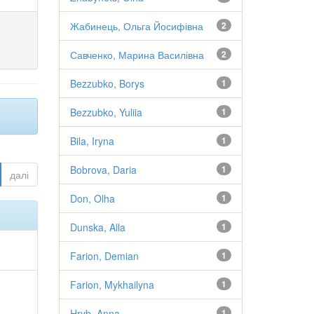
Жабинець, Ольга Йосифівна
2
Савченко, Марина Василівна
2
Bezzubko, Borys
1
Bezzubko, Yuliia
1
Bila, Iryna
1
Bobrova, Daria
1
далі
Don, Olha
1
Dunska, Alla
1
Farion, Demian
1
Farion, Mykhailyna
1
Hryb, Anna
1