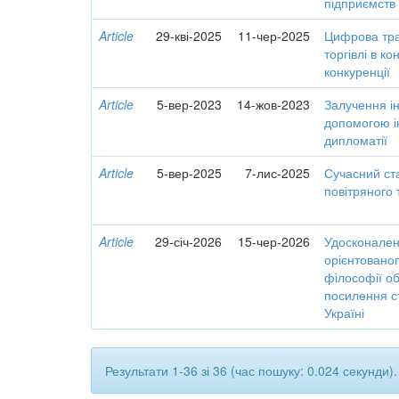
підприємств 
Article
29-кві-2025
11-чер-2025
Цифрова тр
торгівлі в к
конкуренції
Article
5-вер-2023
14-жов-2023
Залучення ін
допомогою і
дипломатії
Article
5-вер-2025
7-лис-2025
Сучасний ст
повітряного
Article
29-січ-2026
15-чер-2026
Удосконаленн
орієнтованог
філософії об
посилення ст
Україні
Результати 1-36 зі 36 (час пошуку: 0.024 секунди).