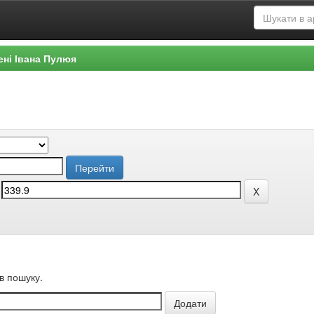
ені Івана Пулюя
в пошуку.