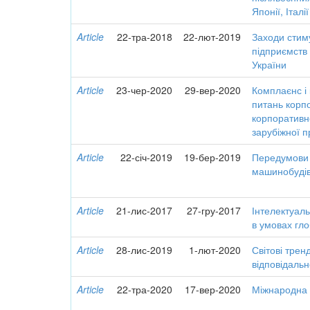
Японії, Італії
Article
22-тра-2018
22-лют-2019
Заходи стим
підприємств 
України
Article
23-чер-2020
29-вер-2020
Комплаєнс і 
питань корпо
корпоративн
зарубіжної п
Article
22-січ-2019
19-бер-2019
Передумови 
машинобудів
Article
21-лис-2017
27-гру-2017
Інтелектуал
в умовах гло
Article
28-лис-2019
1-лют-2020
Світові трен
відповідальн
Article
22-тра-2020
17-вер-2020
Міжнародна 