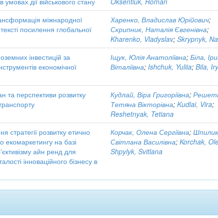
в умовах дії військового стану
Oksentiuk, Roman
ансформація міжнародної
Харенко, Владислав Юрійович
;
онтексті посилення глобальної
Скрипник, Наталія Євгенівна
;
Kharenko, Vladyslav
;
Skrypnyk, Nat
оземних інвестицій за
Іщук, Юлія Анатоліївна
;
Біла, Ір
нструментів економічної
Віталіївна
;
Ishchuk, Yuliia
;
Bila, I
ан та перспективи розвитку
Кудлай, Віра Григоріївна
;
Решетн
 транспорту
Тетяна Вікторівна
;
Kudlai, Vira
;
Reshetnyak, Tetiana
я стратегії розвитку етично
Корчак, Олена Сергіївна
;
Шпилик
о екомаркетингу на базі
Світлана Василівна
;
Korchak, Ol
ʼєктивізму айн ренд для
Shpylyk, Svitlana
алості інноваційного бізнесу в