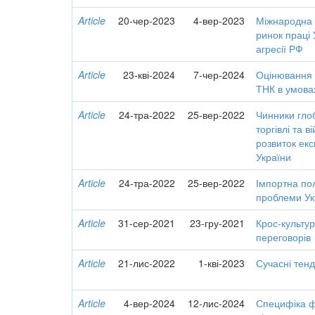
Article
20-чер-2023
4-вер-2023
Міжнародна т
ринок праці 
агресії РФ
Article
23-кві-2024
7-чер-2024
Оцінювання 
ТНК в умова
Article
24-тра-2022
25-вер-2022
Чинники гло
торгівлі та в
розвиток екс
України
Article
24-тра-2022
25-вер-2022
Імпортна полі
проблеми Ук
Article
31-сер-2021
23-гру-2021
Крос-культур
переговорів
Article
21-лис-2022
1-кві-2023
Сучасні тен
Article
4-вер-2024
12-лис-2024
Специфіка ф