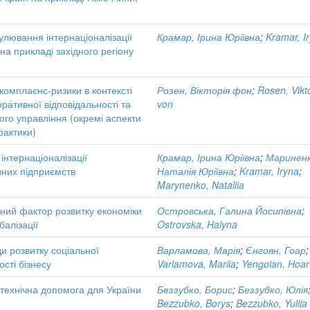
улювання інтернаціоналізації
Крамар, Ірина Юріївна
;
Kramar, I
на прикладі західного регіону
комплаєнс-ризики в контексті
Розен, Вікторія фон
;
Rosen, Vikto
ративної відповідальності та
von
ого управління (окремі аспекти
рактики)
інтернаціоналізації
Крамар, Ірина Юріївна
;
Мариненк
них підприємств
Наталія Юріївна
;
Kramar, Iryna
;
Marynenko, Nataliia
ьний фактор розвитку економіки
Островська, Галина Йосипівна
;
балізації
Ostrovska, Halyna
ди розвитку соціальної
Варламова, Марія
;
Єнгоян, Гоар
;
ості бізнесу
Varlamova, Mariia
;
Yengoian, Hoar
технічна допомога для України
Беззубко, Борис
;
Беззубко, Юлія
Bezzubko, Borys
;
Bezzubko, Yuliia