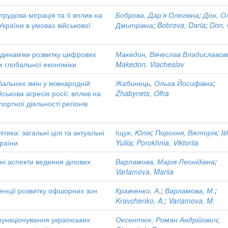
рудова міграція та її вплив на
Боброва, Дар’я Олегівна
;
Дон, О
України в умовах військової
Дмитрівна
;
Bobrova, Daria
;
Don, 
динаміки розвитку цифрових
Македон, Вячеслав Владиславов
х глобальної економіки
Makedon, Viacheslav
бальних змін у міжнародній
Жабинець, Ольга Йосифівна
;
ійськова агресія росії: вплив на
Zhabynets, Olha
портної діяльності регіонів
тика: загальні цілі та актуальні
Іщук, Юлія
;
Порохня, Вікторія
;
Is
раїни
Yuliia
;
Porokhnia, Viktoriia
ні аспекти ведення ділових
Варламова, Марія Леонідівна
;
Varlamova, Mariia
денції розвитку офшорних зон
Кравченко, А.
;
Варламова, М.
;
Kravchenko, A.
;
Varlamova, M.
ункціонування українських
Оксентюк, Роман Андрійович
;