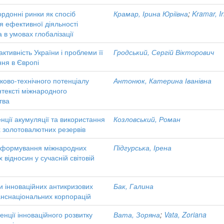
ордонні ринки як спосіб
Крамар, Ірина Юріївна
;
Kramar, Ir
я ефективної діяльності
 в умовах глобалізації
активність України і проблеми її
Гродський, Сергій Вікторович
ння в Європі
ково-технічного потенціалу
Антонюк, Катерина Іванівна
онтексті міжнародного
тва
енції акумуляції та використання
Козловський, Роман
 золотовалютних резервів
 формування міжнародних
Підгурська, Ірена
 відносин у сучасній світовій
и інноваційних антикризових
Бак, Галина
ранснаціональних корпорацій
енції інноваційного розвитку
Вата, Зоряна
;
Vata, Zoriana