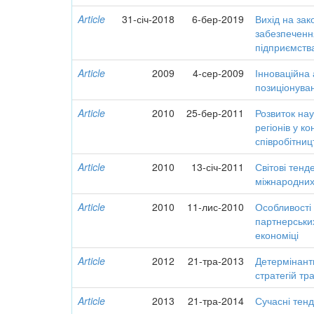
Article
31-січ-2018
6-бер-2019
Вихід на зак
забезпеченн
підприємства
Article
2009
4-сер-2009
Інноваційна 
позиціонува
Article
2010
25-бер-2011
Розвиток нау
регіонів у к
співробітниц
Article
2010
13-січ-2011
Світові тенд
міжнародних
Article
2010
11-лис-2010
Особливості
партнерських
економіці
Article
2012
21-тра-2013
Детермінант
стратегій т
Article
2013
21-тра-2014
Сучасні тенд