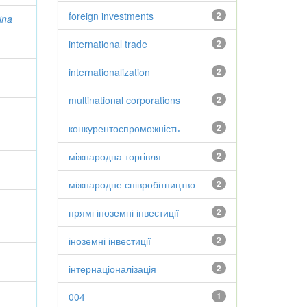
foreign investments
2
ina
international trade
2
internationalization
2
multinational corporations
2
конкурентоспроможність
2
міжнародна торгівля
2
міжнародне співробітництво
2
прямі іноземні інвестиції
2
іноземні інвестиції
2
інтернаціоналізація
2
004
1