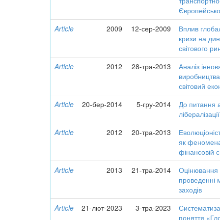
транспортно
Європейсько
Article
2009
12-сер-2009
Вплив глоба
кризи на дин
світового ри
Article
2012
28-тра-2013
Аналіз іннов
виробництва 
світовий еко
Article
20-бер-2014
5-гру-2014
До питання 
лібералізаці
Article
2012
20-тра-2013
Еволюціоніс
як феномена 
фінансовій с
Article
2013
21-тра-2014
Оцінювання 
проведенні 
заходів
Article
21-лют-2023
3-тра-2023
Систематиза
поняття «Гл