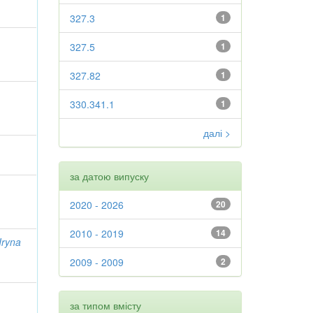
327.3
1
327.5
1
327.82
1
330.341.1
1
далі >
за датою випуску
2020 - 2026
20
2010 - 2019
14
Iryna
2009 - 2009
2
за типом вмісту