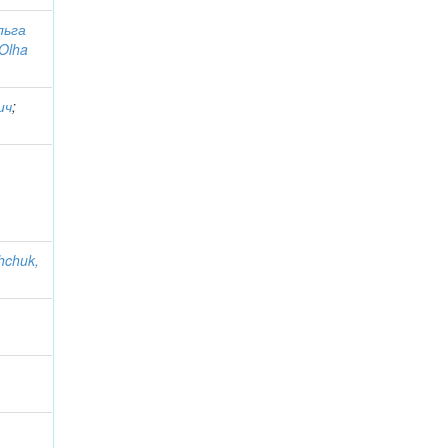
льга
Olha
ич
;
hchuk,