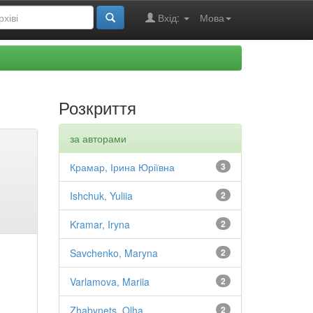
Вхід:
Мова
Розкриття
за авторами
Крамар, Ірина Юріївна
3
Ishchuk, Yuliia
2
Kramar, Iryna
2
Savchenko, Maryna
2
Varlamova, Mariia
2
Zhabynets, Olha
2