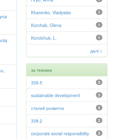
Kharenko, Vladyslav
1
ryna
Korchak, Olena
1
Korolchuk, L.
1
riia
далі >
за темами
о,
339.5
3
sustainable development
3
сталий розвиток
3
338.2
2
;
corporate social responsibility
2