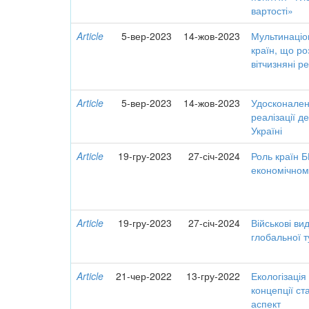
вартості»
Article
5-вер-2023
14-жов-2023
Мультинаціон
країн, що ро
вітчизняні ре
Article
5-вер-2023
14-жов-2023
Удосконален
реалізації д
Україні
Article
19-гру-2023
27-січ-2024
Роль країн 
економічном
Article
19-гру-2023
27-січ-2024
Військові ви
глобальної т
Article
21-чер-2022
13-гру-2022
Екологізація
концепції ст
аспект