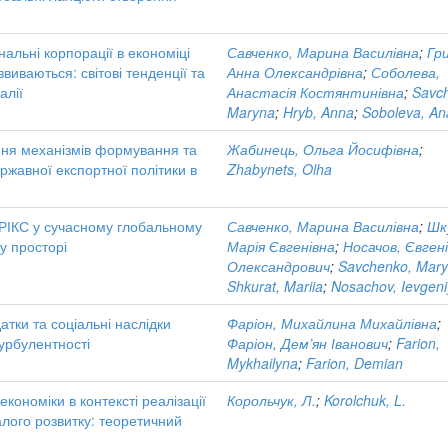
альні корпорації в економіці
Савченко, Марина Василівна
;
Гр
звиваються: світові тенденції та
Анна Олександрівна
;
Соболева,
алії
Анастасія Костянтинівна
;
Savc
Maryna
;
Hryb, Anna
;
Soboleva, An
ня механізмів формування та
Жабинець, Ольга Йосифівна
;
ержавної експортної політики в
Zhabynets, Olha
БРІКС у сучасному глобальному
Савченко, Марина Василівна
;
Шк
у просторі
Марія Євгенівна
;
Носачов, Євген
Олександрович
;
Savchenko, Mar
Shkurat, Mariia
;
Nosachov, Ievgeni
датки та соціальні наслідки
Фаріон, Михайлина Михайлівна
;
урбулентності
Фаріон, Дем’ян Іванович
;
Farion,
Mykhailyna
;
Farion, Demian
 економіки в контексті реалізації
Корольчук, Л.
;
Korolchuk, L.
алого розвитку: теоретичний