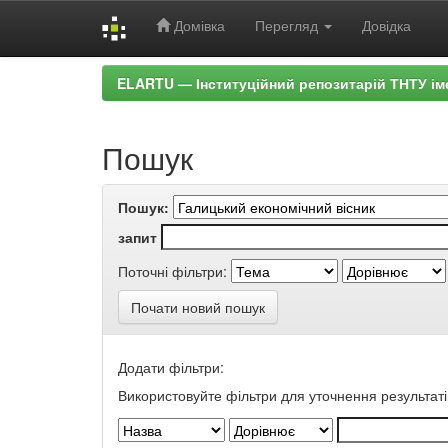
Домівка
Перегляд
Довідка
Skip
ELARTU — Інституційний репозитарій ТНТУ ім
navigation
Пошук
Пошук:
запит
Поточні фільтри:
Почати новий пошук
Додати фільтри:
Використовуйте фільтри для уточнення результаті