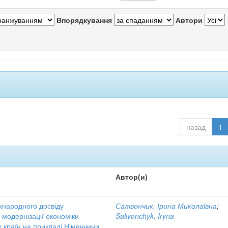
Впорядкування
Автори
назад
1
Автор(и)
народного досвіду
Салівончик, Ірина Миколаївна
;
модернізації економіки
Salivonchyk, Iryna
 країн на прикладі Німеччини,