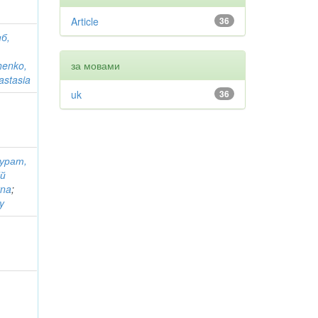
Article
36
иб,
henko,
за мовами
astasia
uk
36
урат,
ій
yna
;
y