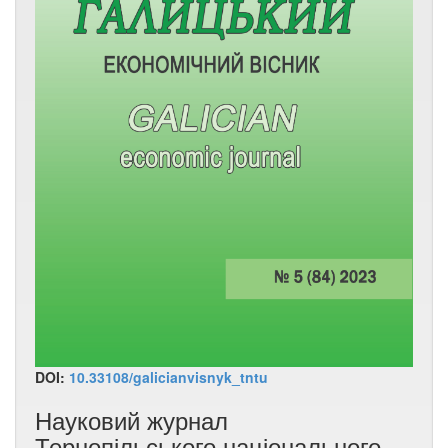
DOI:
10.33108/galicianvisnyk_tntu
Науковий журнал
Тернопільського національного