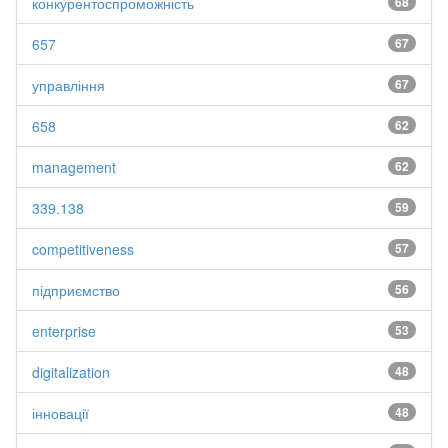
конкурентоспроможність
68
657
67
управління
67
658
62
management
62
339.138
59
competitiveness
57
підприємство
56
enterprise
53
digitalization
48
інновації
48