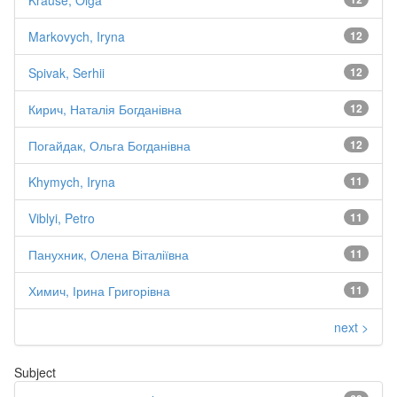
Markovych, Iryna
12
Spivak, Serhii
12
Кирич, Наталія Богданівна
12
Погайдак, Ольга Богданівна
12
Khymych, Iryna
11
Viblyi, Petro
11
Панухник, Олена Віталіївна
11
Химич, Ірина Григорівна
11
next >
Subject