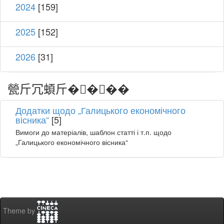
2024
[159]
2025
[152]
2026
[31]
甇斤冗蝢斤����
Додатки щодо „Галицького економічного
вісника“
[5]
Вимоги до матеріалів, шаблон статті і т.п. щодо
„Галицького економічного вісника“
Theme by