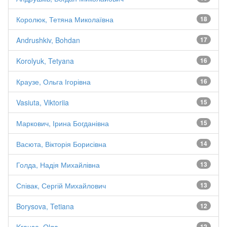
Королюк, Тетяна Миколаївна
18
Andrushkiv, Bohdan
17
Korolyuk, Tetyana
16
Краузе, Ольга Ігорівна
16
Vasiuta, Viktoriia
15
Маркович, Ірина Богданівна
15
Васюта, Вікторія Борисівна
14
Голда, Надія Михайлівна
13
Співак, Сергій Михайлович
13
Borysova, Tetiana
12
Krause, Olga
12