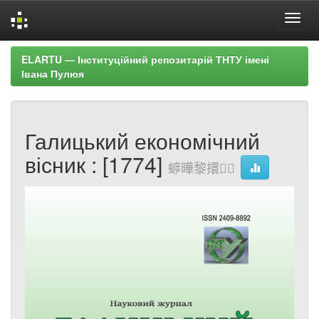
Skip
ELARTU — Інституційний репозитарій ТНТУ імені
navigation
Івана Пулюя
Галицький економічний
вісник : [1774]
蝷曄黎擐△