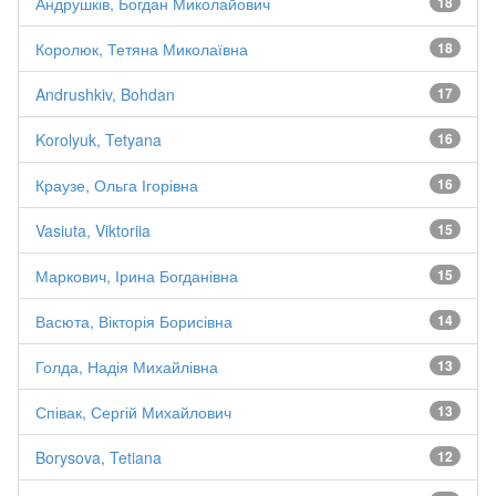
Андрушків, Богдан Миколайович
18
Королюк, Тетяна Миколаївна
18
Andrushkiv, Bohdan
17
Korolyuk, Tetyana
16
Краузе, Ольга Ігорівна
16
Vasiuta, Viktoriia
15
Маркович, Ірина Богданівна
15
Васюта, Вікторія Борисівна
14
Голда, Надія Михайлівна
13
Співак, Сергій Михайлович
13
Borysova, Tetiana
12