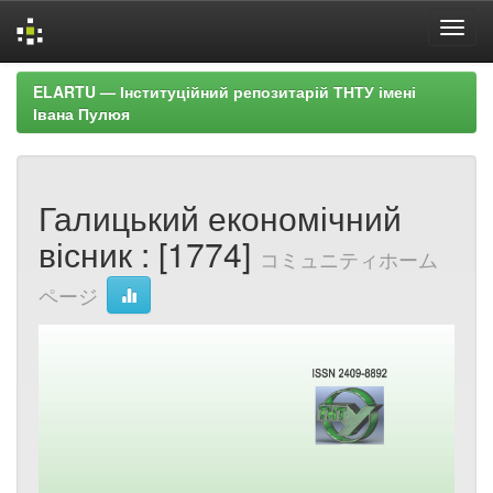
Skip
ELARTU — Інституційний репозитарій ТНТУ імені
navigation
Івана Пулюя
Галицький економічний
вісник : [1774]
コミュニティホーム
ページ