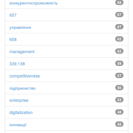
конкурентоспроможність
68
657
67
управління
67
658
62
management
62
339.138
59
competitiveness
57
підприємство
56
enterprise
53
digitalization
48
інновації
48