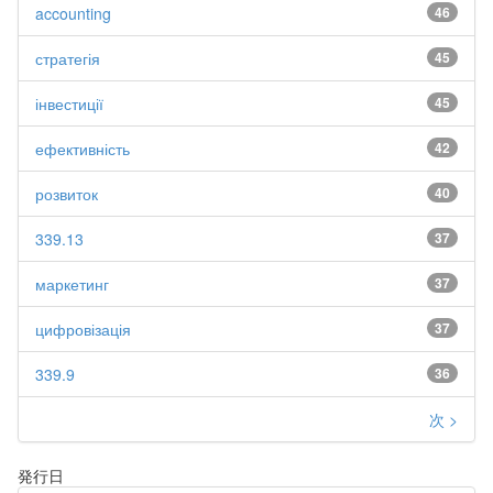
accounting
46
стратегія
45
інвестиції
45
ефективність
42
розвиток
40
339.13
37
маркетинг
37
цифровізація
37
339.9
36
次 >
発行日