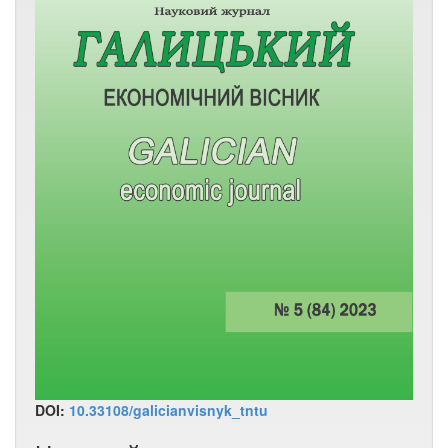
DOI:
10.33108/galicianvisnyk_tntu