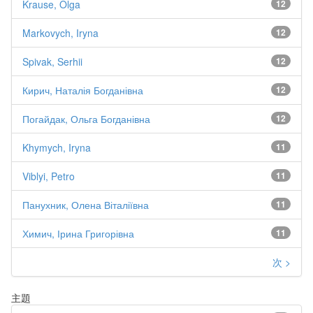
Krause, Olga
12
Markovych, Iryna
12
Spivak, Serhii
12
Кирич, Наталія Богданівна
12
Погайдак, Ольга Богданівна
12
Khymych, Iryna
11
Viblyi, Petro
11
Панухник, Олена Віталіївна
11
Химич, Ірина Григорівна
11
次 >
主題