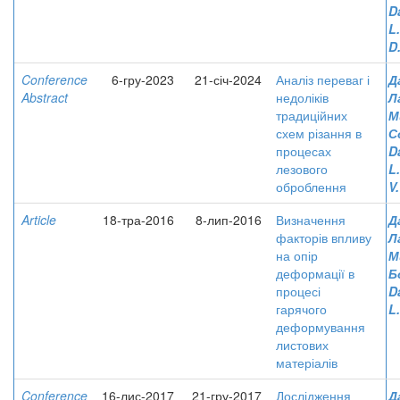
D
L
D.
Conference
6-гру-2023
21-січ-2024
Аналіз переваг і
Д
Abstract
недоліків
Л
традиційних
М
схем різання в
С
процесах
D
лезового
L
оброблення
V.
Article
18-тра-2016
8-лип-2016
Визначення
Д
факторів впливу
Л
на опір
М
деформації в
Б
процесі
D
гарячого
L.
деформування
листових
матеріалів
Conference
16-лис-2017
21-гру-2017
Дослідження
Д