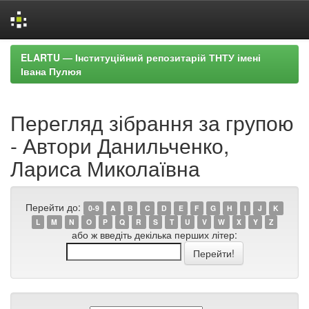
Skip
ELARTU — Інституційний репозитарій ТНТУ імені
navigation
Івана Пулюя
Перегляд зібрання за групою
- Автори Данильченко,
Лариса Миколаївна
Перейти до:
0-9
A
B
C
D
E
F
G
H
I
J
K
L
M
N
O
P
Q
R
S
T
U
V
W
X
Y
Z
або ж введіть декілька перших літер: