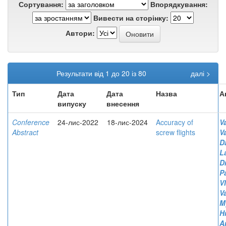
Сортування:
Впорядкування:
Вивести на сторінку:
Автори:
Результати від 1 до 20 із 80
далі >
Тип
Дата
Дата
Назва
А
випуску
внесення
Conference
24-лис-2022
18-лис-2024
Accuracy of
V
Abstract
screw flights
V
D
L
D
P
V
V
M
H
A