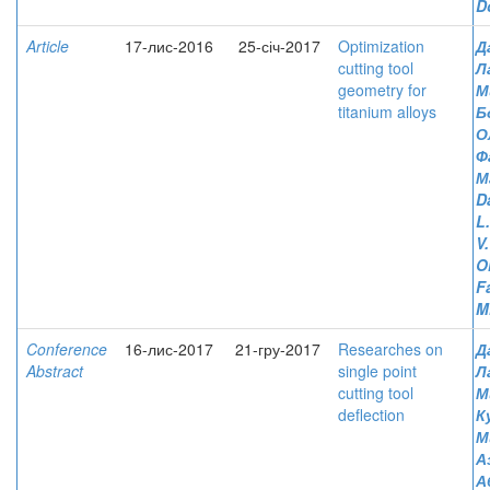
D
Article
17-лис-2016
25-січ-2017
Optimization
Д
cutting tool
Л
geometry for
М
titanium alloys
Б
О
Ф
М
D
L
V.
O
F
M
Conference
16-лис-2017
21-гру-2017
Researches on
Д
Abstract
single point
Л
cutting tool
М
deflection
К
М
Аз
А