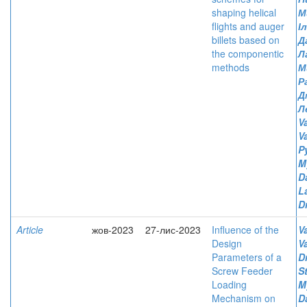
shaping helical
М
flights and auger
І
billets based on
Д
the componentic
Л
methods
М
Р
Д
Л
V
V
P
M
D
L
D
Article
жов-2023
27-лис-2023
Influence of the
V
Design
V
Parameters of a
D
Screw Feeder
S
Loading
M
Mechanism on
D