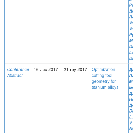
Р
Д
Л
V
V
P
M
D
L
D
Conference
16-лис-2017
21-гру-2017
Optimization
Д
Abstract
cutting tool
Л
geometry for
М
titanium alloys
Б
Д
Н
Д
D
L
V.
N