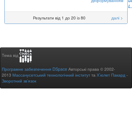
деформуванням
D
L.
Результати від 1 до 20 із 80
далі >
Тема від
Програмне забезпечення DSpace
Авторські права © 2002-
2013
Массачусетський технологічний інститут
та
Х’юлет Пакард
-
Зворотний зв’язок