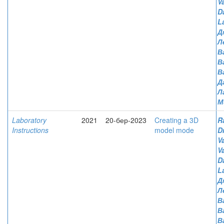
V
D
L
Д
Л
В
В
В
Д
Л
М
Laboratory
2021
20-бер-2023
Creating a 3D
R
Instructions
model mode
D
V
V
D
L
Д
Л
В
В
В