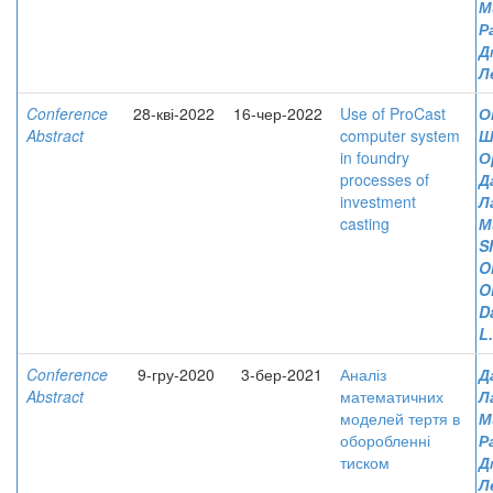
М
Р
Д
Л
Conference
28-кві-2022
16-чер-2022
Use of ProCast
О
Abstract
computer system
Ш
in foundry
О
processes of
Д
investment
Л
casting
М
S
O
O
D
L
Conference
9-гру-2020
3-бер-2021
Аналіз
Д
Abstract
математичних
Л
моделей тертя в
М
оборобленні
Р
тиском
Д
Л