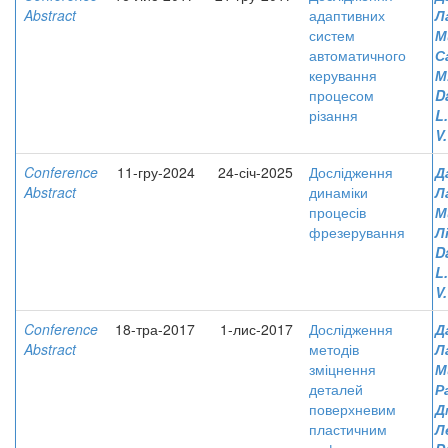
Abstract
адаптивних
Л
систем
М
автоматичного
С
керування
М
процесом
D
різання
L
V.
Conference
11-гру-2024
24-січ-2025
Дослідження
Д
Abstract
динаміки
Л
процесів
М
фрезерування
Л
D
L
V.
Conference
18-тра-2017
1-лис-2017
Дослідження
Д
Abstract
методів
Л
зміцнення
М
деталей
Р
поверхневим
Д
пластичним
Л