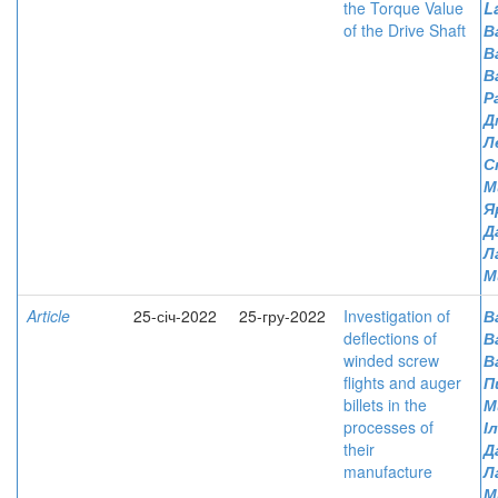
the Torque Value
L
of the Drive Shaft
В
В
В
Р
Д
Л
С
М
Я
Д
Л
М
Article
25-січ-2022
25-гру-2022
Investigation of
В
deflections of
В
winded screw
В
flights and auger
П
billets in the
М
processes of
І
their
Д
manufacture
Л
М