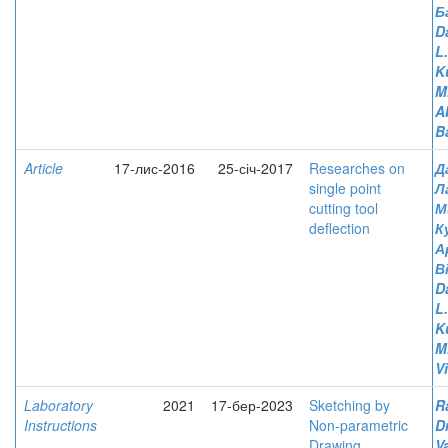
Б
D
L
K
M
A
B
Article
17-лис-2016
25-січ-2017
Researches on
Д
single point
Л
cutting tool
М
deflection
К
А
В
D
L
K
M
V
Laboratory
2021
17-бер-2023
Sketching by
R
Instructions
Non-parametric
D
Drawing
V