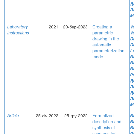
Д
Л
М
Laboratory
2021
20-бер-2023
Creating a
V
Instructions
parametric
V
drawing in the
D
automatic
D
parameterization
L
mode
В
В
В
Р
Д
Л
Д
Л
М
Article
25-січ-2022
25-гру-2022
Formalized
В
description and
В
synthesis of
В
schemes for
П