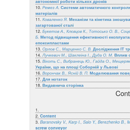
автономної роботи кількох дронів
10.
Ремез А.
Системи автоматичного контролю
матеріалів
11.
Коваленко Я.
Механізм та кінетика зношув
загартованої сталі
12.
Букетов А., Клєвцов К., Тотосько О. В., Соце
Б.
Метод підвищення ефективності експлуатац
епоксипластами
13.
Орлов С., Марценко С. В.
Дослідження ІТ тр
14.
Лучкевич М., Шаклеіна І., Дуда О. М.
Вплив 
15.
Віхоть С., Вибранець Ю., Гайда О., Мещеряк
України, що на площі Соборній у Львові
16.
Ворончак В., Ясній В. П.
Моделювання повед
17.
Для нотаток
18.
Видавнича сторінка
Cont
1.
2.
Content
3.
Baranovsky V., Karp I., Salo Y., Berezhenko B., 
screw conveyor