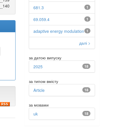
140
681.3
1
69.059.4
1
adaptive energy modulation
1
далі >
за датою випуску
2025
18
за типом вмісту
Article
18
за мовами
uk
18