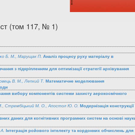
ст (том 117, № 1)
нко Б. М., Марущак П.
Аналіз процесу руху матеріалу в
чання з підкріпленням для оптимізації стратегії архівування
овець В. М., Лепкий Т.
Математичне моделювання
води
ання вибору компонентів системи захисту аерокосмічного
 М., Стрембіцький М. О., Апостол Ю. О.
Модернізація конструкції
них даних для когнітивних програмних систем на основі наук
 А.
Інтеграція ройового інтелекту та кордонних обчислень для