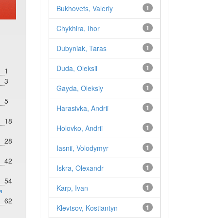
Bukhovets, Valeriy
1
Chykhira, Ihor
1
Dubyniak, Taras
1
Duda, Oleksii
1
1
3
Gayda, Oleksiy
1
5
Harasivka, Andrii
1
18
Holovko, Andrii
1
28
Iasnii, Volodymyr
1
42
Iskra, Olexandr
1
54
Karp, Ivan
1
и
62
Klevtsov, Kostiantyn
1