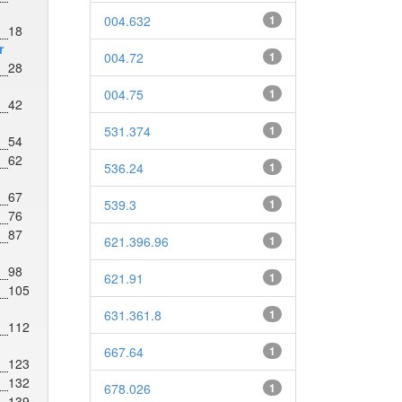
004.632
1
18
r
004.72
1
28
004.75
1
42
531.374
1
54
62
536.24
1
67
539.3
1
76
87
621.396.96
1
98
621.91
1
105
631.361.8
1
112
667.64
1
123
132
678.026
1
139