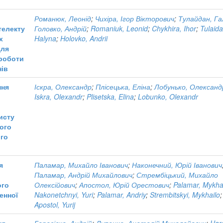
Романюк, Леонід
;
Чихіра, Ігор Вікторович
;
Тулайдан, Г
телекту
Головко, Андрій
;
Romaniuk, Leonid
;
Chykhira, Ihor
;
Tulaida
х
Halyna
;
Holovko, Andrii
для
роботи
нів
ння
Іскра, Олександр
;
Плісецька, Еліна
;
Лобунько, Олександ
Iskra, Olexandr
;
Plisetska, Elina
;
Lobunko, Olexandr
исту
ого
ого
я
Паламар, Михайло Іванович
;
Наконечний, Юрій Іванович
Паламар, Андрій Михайлович
;
Стрембіцький, Михайло
ого
Олексійович
;
Апостол, Юрій Орестович
;
Palamar, Mykha
енної
Nakonetchnyi, Yuri
;
Palamar, Andriy
;
Strembitskyi, Mykhailo
;
Apostol, Yurij
ня
Гарасівка, Андрій
;
Лупенко, Анатолій Миколайович
;
Har