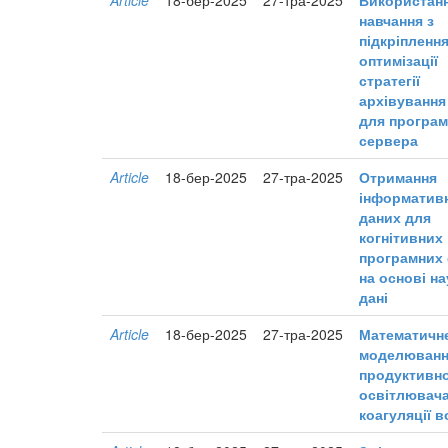
навчання з
підкріпленн
оптимізації
стратегії
архівування
для програм
сервера
Article
18-бер-2025
27-тра-2025
Отримання
інформатив
даних для
когнітивних
програмних
на основі н
дані
Article
18-бер-2025
27-тра-2025
Математичн
моделюван
продуктивно
освітлювача
коагуляції 