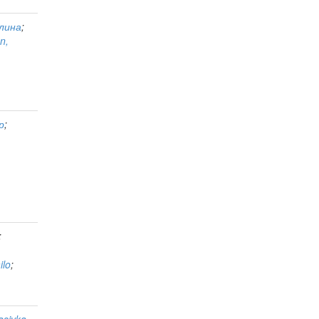
алина
;
n,
р
;
;
ilo
;
asivka,