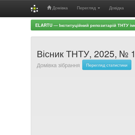
Домівка
Перегляд
Довідка
Skip
ELARTU — Інституційний репозитарій ТНТУ ім
navigation
Вісник ТНТУ, 2025, № 1 
Домівка зібрання
Перегляд статистики