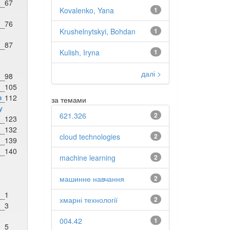
67
Kovalenko, Yana
1
76
Krushelnytskyi, Bohdan
1
87
Kulish, Iryna
1
далі >
98
105
в
112
за темами
у
621.326
2
123
132
cloud technologies
2
139
140
machine learning
2
машинне навчання
2
1
хмарні технології
2
3
004.42
1
5