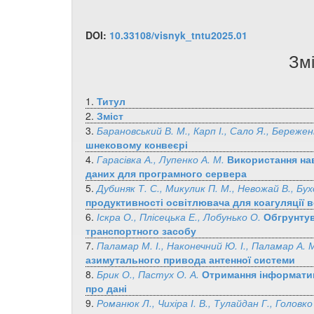
DOI:
10.33108/visnyk_tntu2025.01
Змі
1.
Титул
2.
Зміст
3.
Барановський В. М., Карп І., Сало Я., Береже
шнековому конвеєрі
4.
Гарасівка А., Лупенко А. М.
Використання нав
даних для програмного сервера
5.
Дубиняк Т. С., Микулик П. М., Невожай В., Бух
продуктивності освітлювача для коагуляції 
6.
Іскра О., Плісецька Е., Лобунько О.
Обгрунтув
транспортного засобу
7.
Паламар М. І., Наконечний Ю. І., Паламар А.
азимутального привода антенної системи
8.
Брик О., Пастух О. А.
Отримання інформатив
про дані
9.
Романюк Л., Чихіра І. В., Тулайдан Г., Головко