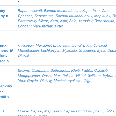
-
есу
Барановський, Віктор Миколайович
;
Карп, Іван
;
Сало,
алу в
Ярослав
;
Береженко, Богдан Миколайович
;
Марущак, П
Baranovsky, Viktor
;
Karp, Ivan
;
Salo, Yaroslav
;
Berezhenko,
Bohdan
;
Marushchak, Petro
-
сних
Лучкевич, Михайло
;
Шаклеіна, Ірина
;
Дуда, Олексій
нологій
Михайлович
;
Luchkevych, Mykhailo
;
Shakleina, Iryna
;
Duda
ість
Oleksii
цесів
Віхоть, Світлана
;
Вибранець, Юрій
;
Гайда, Олексій
;
Мещерякова, Ольга Михайлівна
;
Vikhot, Svitlana
;
Vybrane
Yurii
;
Gayda, Oleksiy
;
Meshcheryakova, Olga
 архіву
на
ній у
 ІТ
Орлов, Сергій
;
Марценко, Сергій Володимирович
;
Orlov,
гістиці
Martsenko, Serhii