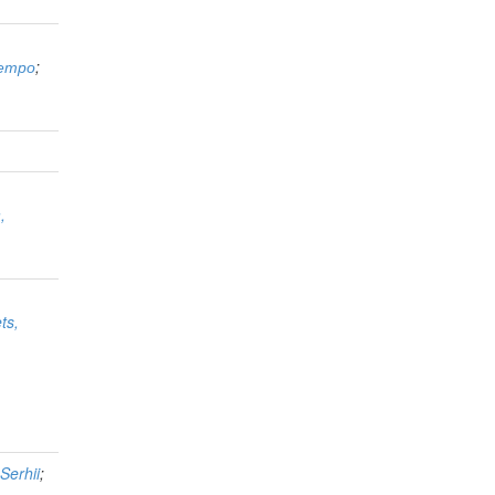
етро
;
,
ts,
 Serhii
;