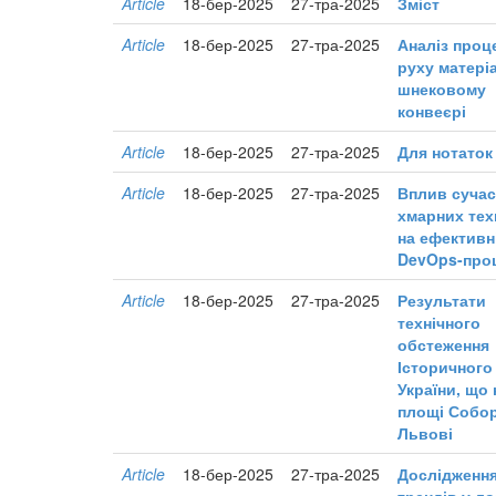
Article
18-бер-2025
27-тра-2025
Зміст
Article
18-бер-2025
27-тра-2025
Аналіз проц
руху матері
шнековому
конвеєрі
Article
18-бер-2025
27-тра-2025
Для нотаток
Article
18-бер-2025
27-тра-2025
Вплив суча
хмарних тех
на ефективн
DevOps-про
Article
18-бер-2025
27-тра-2025
Результати
технічного
обстеження
Історичного
України, що 
площі Собор
Львові
Article
18-бер-2025
27-тра-2025
Дослідження
трендів у ло