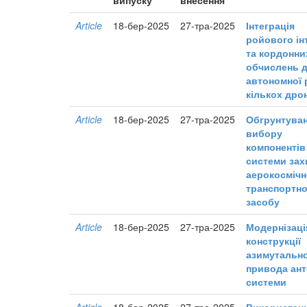
Article
18-бер-2025
27-тра-2025
Інтеграція
ройового ін
та кордонни
обчислень 
автономної 
кількох дро
Article
18-бер-2025
27-тра-2025
Обгрунтува
вибору
компонентів
системи зах
аерокосмічн
транспортн
засобу
Article
18-бер-2025
27-тра-2025
Модернізаці
конструкції
азимутальн
привода ант
системи
Article
18-бер-2025
27-тра-2025
Використан