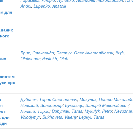
Andrii
;
Lupenko, Anatolii
ям для
 даних
ного
Брик, Олександр
;
Пастух, Олег Анатолійович
;
Bryk,
них
Oleksandr
;
Pastukh, Oleh
 систем
ауки про
е
Дубиняк, Тарас Степанович
;
Микулик, Петро Миколай
ня
Невожай, Володимир
;
Буховець, Валерій Миколайович
;
сті
Лепкий, Тарас
;
Dubyniak, Taras
;
Mykulyk, Petro
;
Nevozhai
 для
Volodymyr
;
Bukhovets, Valeriy
;
Lepkyi, Taras
води