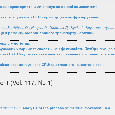
 за характеристиками сполук на основі композитних
ання інструменту з ПКНБ при торцевому фрезеруванні
нко В., Акімов О., Негруц Р., Житник Д., Куліш І., Крушельницький
ії й ремонту засобів водного транспорту новітніми
ендів у логістиці
сучасних хмарних технологій на ефективність DevOps-процесі
ова О. М.
Результати технічного обстеження Історичного архів
інки псевдопружного СПФ за складного навантаження
ent (Vol. 117, No 1)
Marushchak P.
Analysis of the process of material movement in a