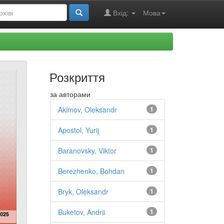
Вхід:
Мова
Розкриття
за авторами
Akimov, Oleksandr
1
Apostol, Yurij
1
Baranovsky, Viktor
1
Berezhenko, Bohdan
1
Bryk, Oleksandr
1
Buketov, Andrii
1