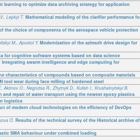
nt learning to optimize data archiving strategy for application
V., Lepkyi T.
Mathematical modeling of the clarifier performance fo
 of the choice of components of the aerospace vehicle protection
tskyi M., Apostol Y.
Modernization of the azimuth drive design for
ta for cognitive software systems based on data science
.
Integrating swarm intelligence and edge computing for
the characteristics of compounds based on composite materials
 tool wear during face milling of hardened steel
, Akimov O., Negrutsa R., Zhytnyk D., Kulish I., Krushelnytskyi B.
n and repair of water transport using the newest epoxy plastics
n logistics
ct of modern cloud technologies on the efficiency of DevOps
kova O.
Results of the technical survey of the Historical archive of
astic SMA behaviour under combined loading