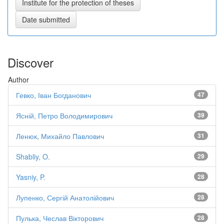
Discover
Author
Гевко, Іван Богданович
47
Ясній, Петро Володимирович
39
Ленюк, Михайло Павлович
31
Shabliy, O.
29
Yasniy, P.
28
Лупенко, Сергій Анатолійович
28
Пулька, Чеслав Вікторович
28