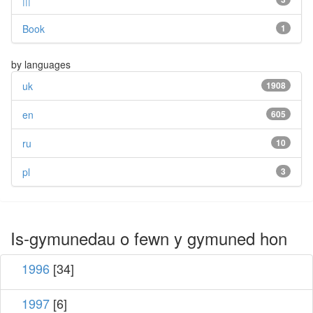
|||
Book
1
by languages
uk
1908
en
605
ru
10
pl
3
Is-gymunedau o fewn y gymuned hon
1996
[34]
1997
[6]