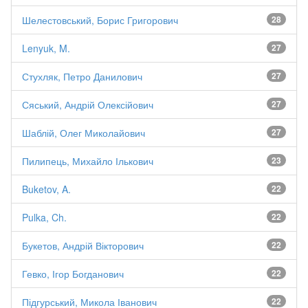
Шелестовський, Борис Григорович
28
Lenyuk, M.
27
Стухляк, Петро Данилович
27
Сяський, Андрій Олексійович
27
Шаблій, Олег Миколайович
27
Пилипець, Михайло Ількович
23
Buketov, A.
22
Pulka, Ch.
22
Букетов, Андрій Вікторович
22
Гевко, Ігор Богданович
22
Підгурський, Микола Іванович
22