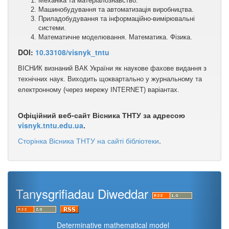
Механіка та матеріалознавство.
Машинобудування та автоматизація виробництва.
Приладобудування та інформаційно-вимірювальні
системи.
Математичне моделювання. Математика. Фізика.
DOI:
10.33108/visnyk_tntu
ВІСНИК визнаний ВАК України як наукове фахове видання з
технічних наук. Виходить щоквартально у журнальному та
електронному (через мережу ІNТЕRNЕТ) варіантах.
Офіційний веб-сайт Вісника ТНТУ за адресою
visnyk.tntu.edu.ua
.
Сторінка Вісника ТНТУ на сайті бібліотеки
.
Tanysgrifiadau Diweddar
Determinative mathematical model