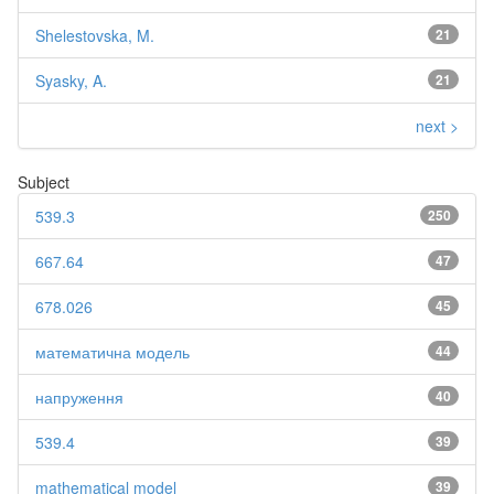
Shelestovska, M.
21
Syasky, A.
21
next >
Subject
539.3
250
667.64
47
678.026
45
математична модель
44
напруження
40
539.4
39
mathematical model
39