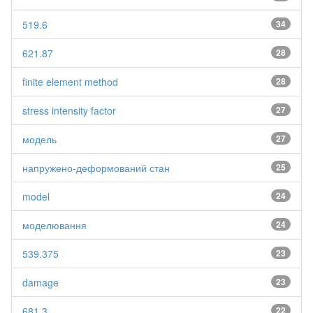
519.6
34
621.87
28
finite element method
28
stress intensity factor
27
модель
27
напружено-деформований стан
25
model
24
моделювання
24
539.375
23
damage
23
681.3
22