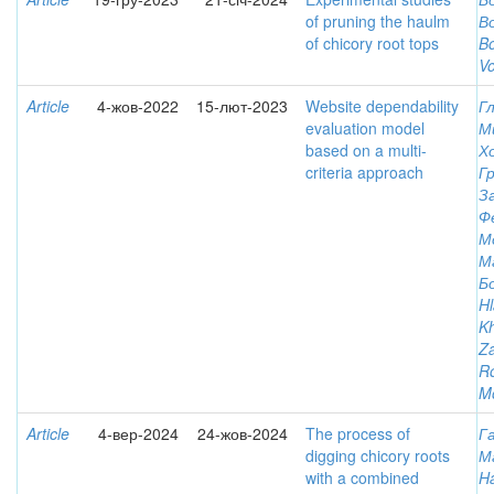
of pruning the haulm
В
of chicory root tops
B
V
Article
4-жов-2022
15-лют-2023
Website dependability
Гл
evaluation model
М
based on a multi-
Х
criteria approach
Г
З
Ф
М
М
Б
Hl
K
Za
R
Mo
Article
4-вер-2024
24-жов-2024
The process of
Г
digging chicory roots
М
with a combined
H