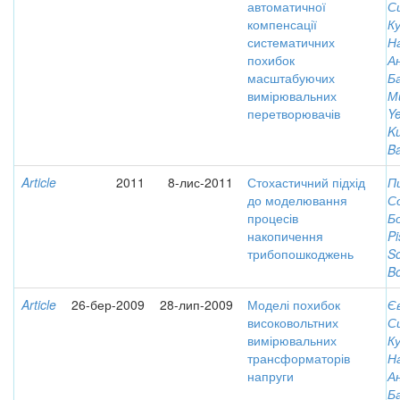
автоматичної
С
компенсації
К
систематичних
Н
похибок
А
масштабуючих
Б
вимірювальних
М
перетворювачів
Ye
K
Ba
Article
2011
8-лис-2011
Стохастичний підхід
П
до моделювання
С
процесів
Бо
накопичення
Pi
трибопошкоджень
So
Bo
Article
26-бер-2009
28-лип-2009
Моделі похибок
Є
високовольтних
С
вимірювальних
К
трансформаторів
Н
напруги
А
Б