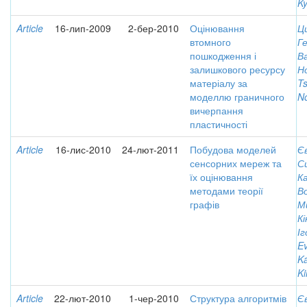
Ky
Article
16-лип-2009
2-бер-2010
Оцінювання
Ц
втомного
Ге
пошкодження і
В
залишкового ресурсу
Но
матеріалу за
Ts
моделлю граничного
No
вичерпання
пластичності
Article
16-лис-2010
24-лют-2011
Побудова моделей
Є
сенсорних мереж та
С
їх оцінювання
Ка
методами теорії
В
графів
М
Кі
І
Ev
Ka
Ki
Article
22-лют-2010
1-чер-2010
Структура алгоритмів
Є