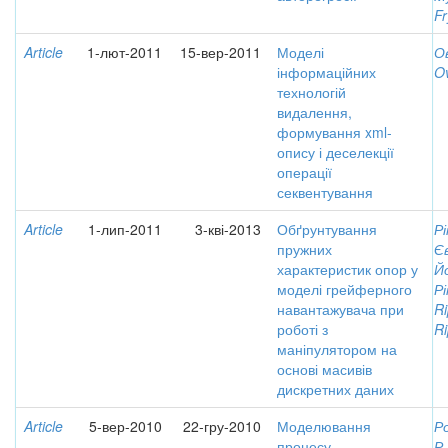
Fr
Article
1-лют-2011
15-вер-2011
Моделі
Ов
інформаційних
Ov
технологій
видалення,
формування xml-
опису і деселекції
операції
секвентування
Article
1-лип-2011
3-кві-2013
Обґрунтування
Рі
пружних
Є
характеристик опор у
Й
моделі грейферного
Рі
навантажувача при
Ri
роботі з
Ri
маніпулятором на
основі масивів
дискретних даних
Article
5-вер-2010
22-гру-2010
Моделювання
Р
процесу
Р.