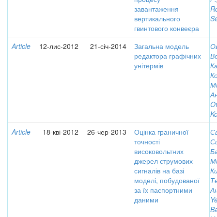
завантаження
Ro
вертикального
Se
гвинтового конвеєра
Article
12-лис-2012
21-січ-2014
Загальна модель
О
редактора графічних
В
унітермів
К
К
М
А
Ov
Ko
Article
18-кві-2012
26-чер-2013
Оцінка граничної
Є
точності
С
високовольтних
Б
джерел струмових
М
сигналів на базі
К
моделі, побудованої
Т
за їх паспортними
А
даними
Ye
Ba