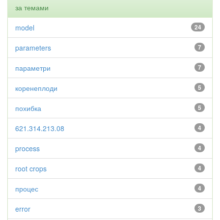
за темами
model
24
parameters
7
параметри
7
коренеплоди
5
похибка
5
621.314.213.08
4
process
4
root crops
4
процес
4
error
3