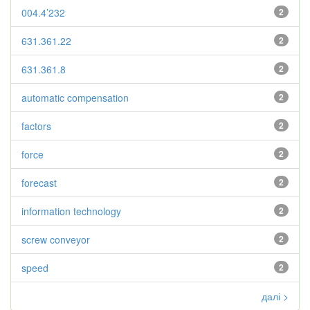
004.4’232
2
631.361.22
2
631.361.8
2
automatic compensation
2
factors
2
force
2
forecast
2
information technology
2
screw conveyor
2
speed
2
далі >