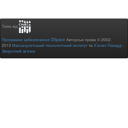
Тема від
Програмне забезпечення DSpace
Авторські права © 2002-
2013
Массачусетський технологічний інститут
та
Х’юлет Пакард
-
Зворотний зв’язок