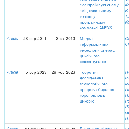
електроімпульсному
Ко
зміцнювальному
Ko
точінні у
Tu
програмному
Ko
комплексі ANSYS
Article
23-сер-2011
3-кві-2013
Моделі
Ов
інформаційних
Ov
технологій операції
циклічного
секвентування
Article
5-вер-2023
26-жов-2023
Теоретичні
Пі
дослідження
М
технологічного
І
процесу збирання
Ге
коренеплодів
Па
цикорію
Р
Pi
G
H.
Article
19-гру-2023
21-січ-2024
Experimental studies
Б