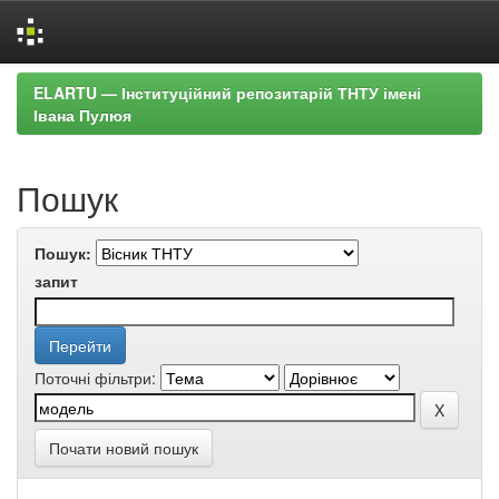
Skip
ELARTU — Інституційний репозитарій ТНТУ імені
navigation
Івана Пулюя
Пошук
Пошук:
запит
Поточні фільтри:
Почати новий пошук