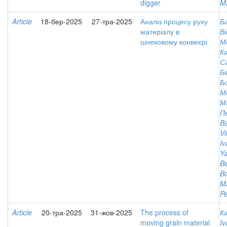
digger
M
Article
18-бер-2025
27-тра-2025
Аналіз процесу руху
Б
матеріалу в
В
шнековому конвеєрі
М
Ка
С
Б
Б
М
М
П
Ba
Vi
Iv
Ya
B
B
M
Pe
Article
20-тра-2025
31-жов-2025
The process of
Ка
moving grain material
Iv