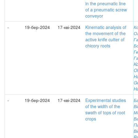
in the pneumatic line
of a pneumatic screw
conveyor
-
19-бер-2024
17-кві-2024
Kinematic analysis of
К
the movement of the
О
active knife cutter of
Г
chicory roots
Б
Г
Г
K
Ol
H
G
H
-
19-бер-2024
17-кві-2024
Experimental studies
Б
of the width of the
В
swath of tops of root
М
crops
В
Па
В
Ba