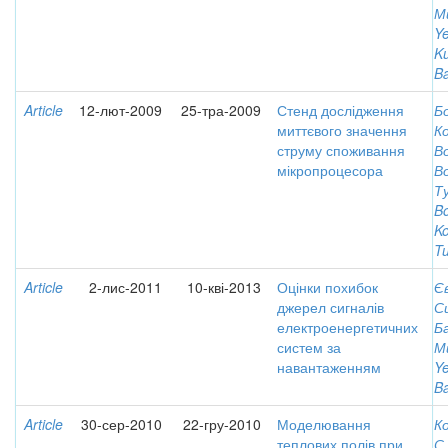
М
Ye
K
Ba
Article
12-лют-2009
25-тра-2009
Стенд дослідження
Бо
миттєвого значення
Ко
струму споживання
В
мікропроцесора
В
Ту
Bo
Ko
Tu
Article
2-лис-2011
10-кві-2013
Оцінки похибок
Є
джерел сигналів
С
електроенергетичних
Б
систем за
М
навантаженням
Ye
Ba
Article
30-сер-2010
22-гру-2010
Моделювання
К
теплових полів при
С.