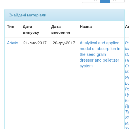
Знайдені матеріали:
Тип
Дата
Дата
Назва
А
випуску
внесення
Article
21-лис-2017
26-гру-2017
Analytical and applied
Р
model of absorption in
І
the seed grain
О
dresser and pelletizer
П
system
С
М
Я
Б
Р
Ц
Б
Ry
Ts
St
Bo