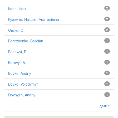
Карп, Іван
2
Куземко, Наталія Анатоліївна
2
Овсяк, О.
2
Berezhenko, Bohdan
1
Bokowyi, E.
1
Borovyi, A.
1
Boyko, Andriy
1
Boyko, Volodymyr
1
Dovbysh, Andriy
1
далі >