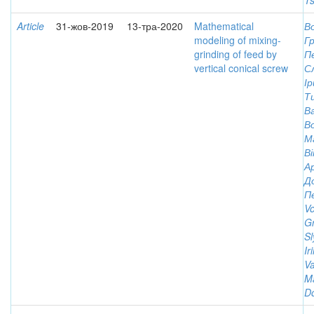
T
Article
31-жов-2019
13-тра-2020
Mathematical
В
modeling of mixing-
Г
grinding of feed by
П
vertical conical screw
С
І
Ти
В
В
М
В
А
Д
П
Vo
Gr
Sl
Ir
Va
Ma
Do