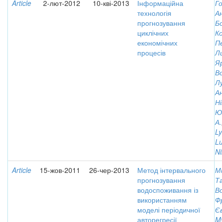
Article
2-лют-2012
10-кві-2013
Інформаційна
Г
технологія
А
прогнозування
Б
циклічних
К
економічних
П
процесів
Л
Я
В
Л
А
Ні
Ю
А.
Ly
Lu
Ni
Article
15-жов-2011
26-чер-2013
Метод інтервального
М
прогнозування
Т
водоспоживання із
В
використанням
Ф
моделі періодичної
Є
авторегресії
My