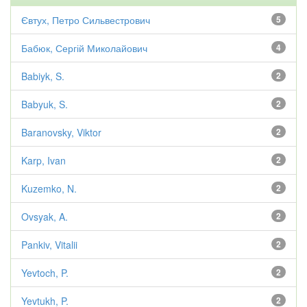
Євтух, Петро Сильвестрович
5
Бабюк, Сергій Миколайович
4
Babiyk, S.
2
Babyuk, S.
2
Baranovsky, Viktor
2
Karp, Ivan
2
Kuzemko, N.
2
Ovsyak, A.
2
Pankiv, Vitalii
2
Yevtoch, P.
2
Yevtukh, P.
2