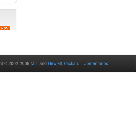
ht © 2002-2008
MIT
and
Hewlett-Packard
-
Comentarios