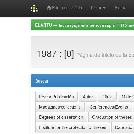
Página de inicio
Listar
Ayuda
Skip
ELARTU — Інституційний репозитарій ТНТУ ім
navigation
1987 : [0]
Página de inicio de la c
Buscar