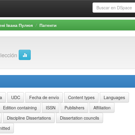
ені Івана Пулюя
Патенти
olección