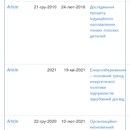
Article
21-гру-2010
24-лют-2016
Дослідження
процесу
індукційного
наплавлення
тонких плоских
деталей
Article
2021
19-кві-2021
Енергозбереження
– основний тренд
енергетичної
політики
підприємств:
зарубіжний досвід
Article
22-гру-2020
10-лют-2021
Організаційно-
економічний