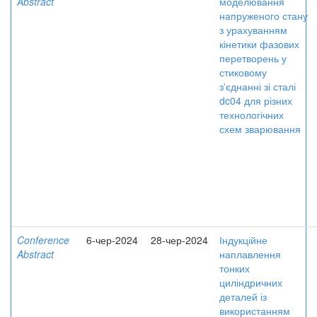
Abstract
моделювання
напруженого стану
з урахуванням
кінетики фазових
перетворень у
стиковому
зʼєднанні зі сталі
dc04 для різних
технологічних
схем зварювання
Conference
6-чер-2024
28-чер-2024
Індукційне
Abstract
наплавлення
тонких
циліндричних
деталей із
використанням