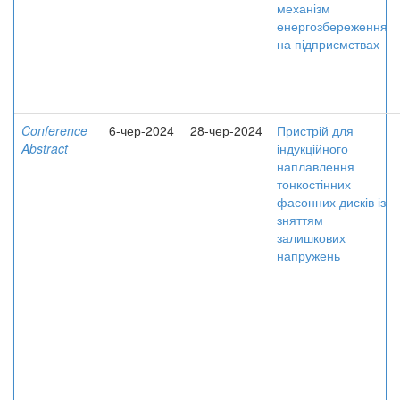
механізм
енергозбереження
на підприємствах
Conference
6-чер-2024
28-чер-2024
Пристрій для
Abstract
індукційного
наплавлення
тонкостінних
фасонних дисків із
зняттям
залишкових
напружень