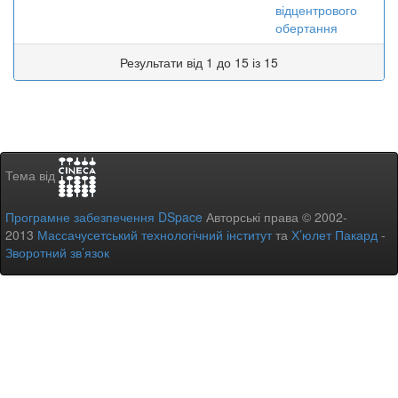
відцентрового
обертання
Результати від 1 до 15 із 15
Тема від
Програмне забезпечення DSpace
Авторські права © 2002-
2013
Массачусетський технологічний інститут
та
Х’юлет Пакард
-
Зворотний зв’язок