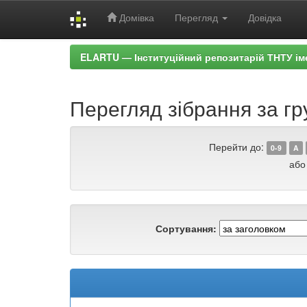
Домівка
Перегляд
Довідка
Skip
ELARTU — Інституційний репозитарій ТНТУ ім
navigation
Перегляд зібрання за гр
Перейти до:
0-9
A
або
Сортування: