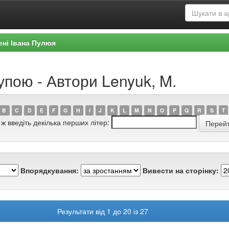
ені Івана Пулюя
упою - Автори Lenyuk, M.
B
C
D
E
F
G
H
I
J
K
L
M
N
O
P
Q
R
S
T
 ж введіть декілька перших літер:
Впорядкування:
Вивести на сторінку:
Результати від 1 до 20 із 27