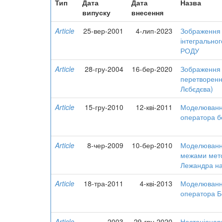
Тип
Дата
Дата
Назва
випуску
внесення
Article
25-вер-2001
4-лип-2023
Зображення 
інтегральног
РОДУ
Article
28-гру-2004
16-бер-2020
Зображення 
перетворенн
Лєбєдєва)
Article
15-гру-2010
12-кві-2011
Моделювання
оператора б
Article
8-чер-2009
10-бер-2010
Моделювання
межами мето
Лежандра на
Article
18-тра-2011
4-кві-2013
Моделювання
оператора Б
Article
2003
29-гру-2020
Нестаціонар