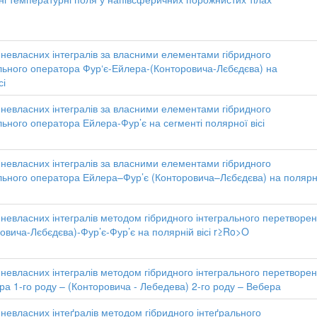
невласних інтегралів за власними елементами гібридного
ьного оператора Фур‘є-Ейлера-(Конторовича-Лєбєдєва) на
сі
невласних інтегралів за власними елементами гібридного
ьного оператора Ейлера-Фур’є на сегменті полярної вісі
невласних інтегралів за власними елементами гібридного
ьного оператора Ейлера–Фур’є (Конторовича–Лєбєдєва) на полярн
невласних інтегралів методом гібридного інтегрального перетворе
овича-Лєбєдєва)-Фур’є-Фур’є на полярній вісі r≥Ro>O
невласних інтегралів методом гібридного інтегрального перетворе
а 1-го роду – (Конторовича - Лебедева) 2-го роду – Вебера
невласних інтеґралів методом гібридного інтеґрального