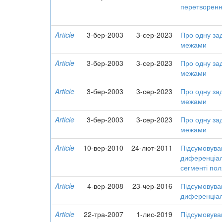
перетворення
Article
3-бер-2003
3-сер-2023
Про одну за
межами
Article
3-бер-2003
3-сер-2023
Про одну за
межами
Article
3-бер-2003
3-сер-2023
Про одну за
межами
Article
3-бер-2003
3-сер-2023
Про одну за
межами
Article
10-вер-2010
24-лют-2011
Підсумовува
диференціал
сегменті пол
Article
4-вер-2008
23-чер-2016
Підсумовува
диференціал
Article
22-тра-2007
1-лис-2019
Підсумовува