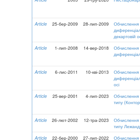
Article
25-бер-2009
28-лип-2009
Обчислення 
диференціал
декартовій о
Article
1-лип-2008
14-вер-2018
Обчислення 
диференціал
Article
6-лис-2011
10-кві-2013
Обчислення 
диференціал
осі
Article
25-вер-2001
4-лип-2023
Обчислення 
типу (Контор
Article
26-лют-2002
12-тра-2023
Обчислення 
типу Лежандр
Article
22-бер-2000
27-лип-2022
Обчислення 