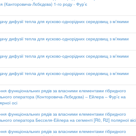
 (Канторовича-Лєбєдєва) 1-го роду - Фур’є
дачу дифузії тепла для кусково-однорідних середовищ з м'якими
дачу дифузії тепла для кусково-однорідних середовищ з м'якими
дачу дифузії тепла для кусково-однорідних середовищ з м'якими
дачу дифузії тепла для кусково-однорідних середовищ з м'якими
ння функціональних рядів за власними елементами гібридного
ьного оператора (Конторовича-Лєбєдєва) – Ейлера – Фур’є на
ярної осі
ння функціональних рядів за власними елементами гібридного
ьного оператора Бесселя-Ейлера на сегменті [R0, R2] полярної віс
ння функціональних рядів за власними елементами гібридного