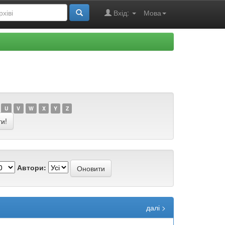
Вхід:
Мова
U
V
W
X
Y
Z
Автори:
далі >