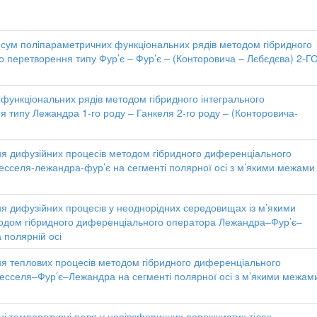
сум поліпараметричних функціональних рядів методом гібридного
о перетворення типу Фур’є – Фур’є – (Конторовича – Лєбєдєва) 2-Г
функціональних рядів методом гібридного інтегрального
я типу Лежандра 1-го роду – Ганкеля 2-го роду – (Конторовича-
 дифузійних процесів методом гібридного диференціального
есселя-лежандра-фур’є на сегменті полярної осі з м’якими межами
 дифузійних процесів у неоднорідних середовищах із м’якими
дом гібридного диференціального оператора Лежандра–Фур’є–
 полярній осі
 теплових процесів методом гібридного диференціального
есселя–Фур’є–Лежандра на сегменті полярної осі з м’якими межам
ні температурні поля у напівсферичних порожнистих тілах