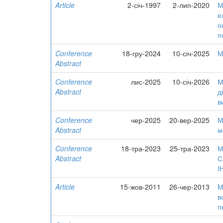
Article
2-січ-1997
2-лип-2020
М
е
о
п
Conference
18-гру-2024
10-січ-2025
М
Abstract
Conference
лис-2025
10-січ-2026
М
Abstract
д
в
Conference
чер-2025
20-вер-2025
М
Abstract
м
Conference
18-тра-2023
25-тра-2023
М
Abstract
С
І
Article
15-жов-2011
26-чер-2013
М
в
п