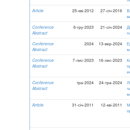
Article
25-кві-2012
27-січ-2016
В
в
Conference
6-гру-2023
21-січ-2024
Д
Abstract
п
Conference
2024
13-вер-2024
Е
Abstract
м
Conference
7-лис-2023
16-лис-2023
К
Abstract
п
е
Conference
тра-2024
24-тра-2024
Л
Abstract
ч
м
Article
31-січ-2011
12-кві-2011
М
о