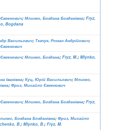
 Євгенович
;
Млинко, Богдана Богданівна
;
Fryz,
o, Bogdana
ндр Васильович
;
Ткачук, Роман Андрійович
;
 Євгенович
 Євгенович
;
Млинко, Богдана
;
Fryz, M.
;
Mlynko,
на Іванівна
;
Куц, Юрій Васильович
;
Млинко,
івна
;
Фриз, Михайло Євгенович
 Євгенович
;
Млинко, Богдана Богданівна
;
Fryz,
линко, Богдана Богданівна
;
Фриз, Михайло
chenko, B.
;
Mlynko, B.
;
Fryz, M.