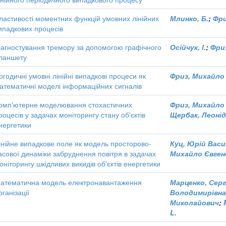
ластивості моментних функцій умовних лінійних
Млинко, Б.
;
Фри
ипадкових процесів
іагностування тремору за допомогою графічного
Осійчук, І.
;
Фри
ланшету
ргодичні умовні лінійні випадкові процеси як
Фриз, Михайло
атематичні моделі інформаційних сигналів
омп'ютерне моделювання стохастичних
Фриз, Михайло
роцесів у задачах моніторингу стану об'єктів
Щербак, Леоні
нергетики
інійне випадкове поле як модель просторово-
Куц, Юрій Вас
асової динаміки забруднення повітря в задачах
Михайло Євген
оніторингу шкідливих викидів об'єктів енергетики
атематична модель електронавантаження
Марценко, Сер
рганізації
Володимирівна
Миколайович
;
L.