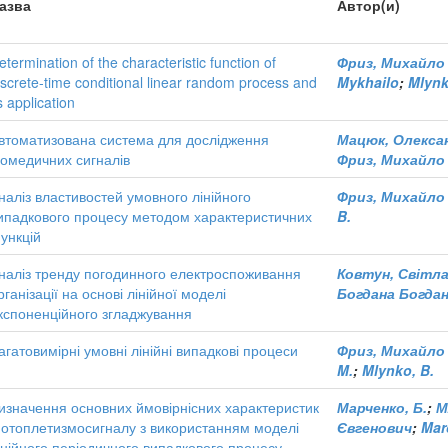
азва
Автор(и)
etermination of the characteristic function of
Фриз, Михайло
iscrete-time conditional linear random process and
Mykhailo
;
Mlynk
ts application
втоматизована система для дослідження
Мацюк, Олекса
іомедичних сигналів
Фриз, Михайло
наліз властивостей умовного лінійного
Фриз, Михайло
ипадкового процесу методом характеристичних
B.
ункцій
наліз тренду погодинного електроспоживання
Ковтун, Світла
рганізації на основі лінійної моделі
Богдана Богдан
кспоненційного згладжування
агатовимірні умовні лінійні випадкові процеси
Фриз, Михайло
M.
;
Mlynko, B.
изначення основних ймовірнісних характеристик
Марченко, Б.
;
М
отоплетизмосигналу з використанням моделі
Євгенович
;
Mar
інійного періодичного випадкового процесу