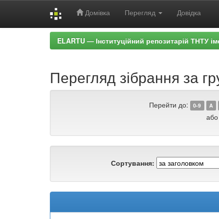
Домівка
Перегляд
Довідка
Skip
ELARTU — Інституційний репозитарій ТНТУ ім
navigation
Перегляд зібрання за г
Перейти до:
0-9
A
або
Сортування: