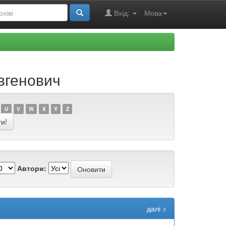
Вхід:
Мова
вгенович
U
V
W
X
Y
Z
Автори:
далі >