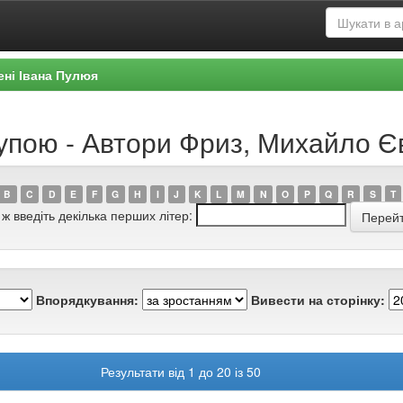
ені Івана Пулюя
рупою - Автори Фриз, Михайло Є
B
C
D
E
F
G
H
I
J
K
L
M
N
O
P
Q
R
S
T
 ж введіть декілька перших літер:
Впорядкування:
Вивести на сторінку:
Результати від 1 до 20 із 50