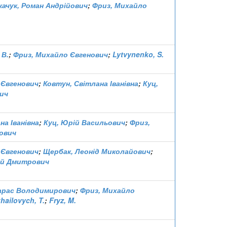
качук, Роман Андрійович
;
Фриз, Михайло
 В.
;
Фриз, Михайло Євгенович
;
Lytvynenko, S.
 Євгенович
;
Ковтун, Світлана Іванівна
;
Куц,
ич
на Іванівна
;
Куц, Юрій Васильович
;
Фриз,
ович
 Євгенович
;
Щербак, Леонід Миколайович
;
гій Дмитрович
арас Володимирович
;
Фриз, Михайло
hailovych, T.
;
Fryz, M.