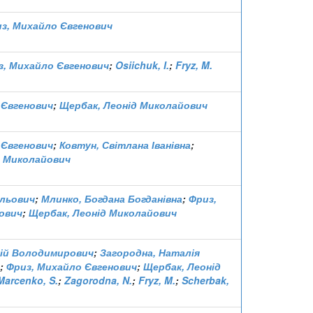
з, Михайло Євгенович
з, Михайло Євгенович
;
Osiichuk, I.
;
Fryz, M.
 Євгенович
;
Щербак, Леонід Миколайович
 Євгенович
;
Ковтун, Світлана Іванівна
;
д Миколайович
ильович
;
Млинко, Богдана Богданівна
;
Фриз,
ович
;
Щербак, Леонід Миколайович
гій Володимирович
;
Загородна, Наталія
;
Фриз, Михайло Євгенович
;
Щербак, Леонід
Marcenko, S.
;
Zagorodna, N.
;
Fryz, M.
;
Scherbak,