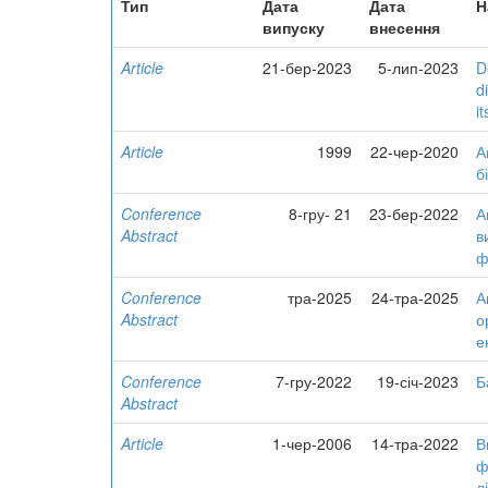
Тип
Дата
Дата
Н
випуску
внесення
Article
21-бер-2023
5-лип-2023
D
d
i
Article
1999
22-чер-2020
А
б
Conference
8-гру- 21
23-бер-2022
А
Abstract
в
ф
Conference
тра-2025
24-тра-2025
А
Abstract
о
е
Conference
7-гру-2022
19-січ-2023
Б
Abstract
Article
1-чер-2006
14-тра-2022
В
ф
л