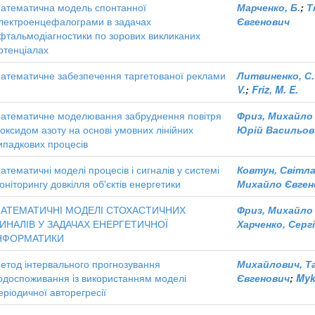
атематична модель спонтанної
Марченко, Б.
;
Т
лектроенцефалограми в задачах
Євгенович
фтальмодіагностики по зорових викликаних
отенціалах
атематичне забезпечення таргетованої реклами
Литвиненко, С.
V.
;
Friz, M. E.
атематичне моделювання забруднення повітря
Фриз, Михайло
іоксидом азоту на основі умовних лінійних
Юрій Васильов
ипадкових процесів
атематичні моделі процесів і сигналів у системі
Ковтун, Світла
оніторингу довкілля об'єктів енергетики
Михайло Євген
АТЕМАТИЧНІ МОДЕЛІ СТОХАСТИЧНИХ
Фриз, Михайло
ИНАЛІВ У ЗАДАЧАХ ЕНЕРГЕТИЧНОЇ
Харченко, Сер
НФОРМАТИКИ
етод інтервального прогнозування
Михайлович, Т
одоспоживання із використанням моделі
Євгенович
;
Myk
еріодичної авторегресії