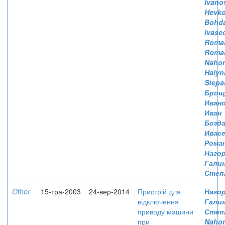
Ivano
Hevko
Bohd
Ivase
Roma
Roma
Nahor
Halyn
Stepa
Броща
Иван
Иван
Богд
Ивасе
Рома
Нагор
Гали
Степ
Other
15-тра-2003
24-вер-2014
Пристрій для
Нагор
відключення
Гали
приводу машини
Степ
при
Nahor