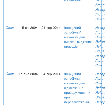
механізмів
Halyn
Stepa
Нагор
Гали
Степ
Other
15-січ-2004
24-вер-2014
Інерційний
Нагор
запобіжний
Гали
механізм для
Степ
високошвидкісних
Nahor
приводів
Halyn
Stepa
Нагор
Гали
Степ
Other
15-лис-2004
24-вер-2014
Інерційний
Нагор
запобіжний
Гали
механізм для
Степ
відключення
Nahor
приводу машини
Halyn
при
Stepa
перевантаженні
Нагор