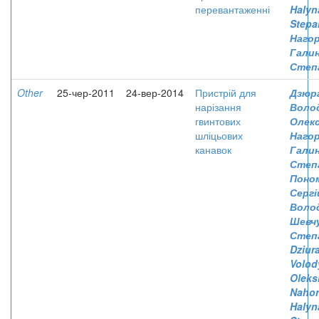
перевантаженні
Halyn
Stepa
Нагор
Гали
Степ
Other
25-чер-2011
24-вер-2014
Пристрій для
Дзюр
нарізання
Воло
гвинтових
Олекс
шліцьових
Нагор
канавок
Гали
Степ
Поно
Сергі
Воло
Шевчу
Степ
Dziura
Volod
Oleks
Nahor
Halyn