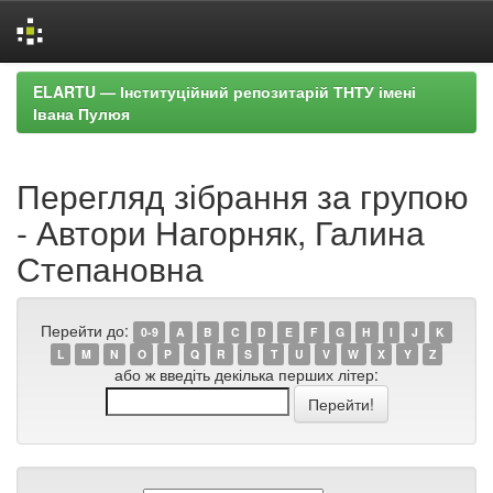
Skip
ELARTU — Інституційний репозитарій ТНТУ імені
navigation
Івана Пулюя
Перегляд зібрання за групою
- Автори Нагорняк, Галина
Степановна
Перейти до:
0-9
A
B
C
D
E
F
G
H
I
J
K
L
M
N
O
P
Q
R
S
T
U
V
W
X
Y
Z
або ж введіть декілька перших літер: