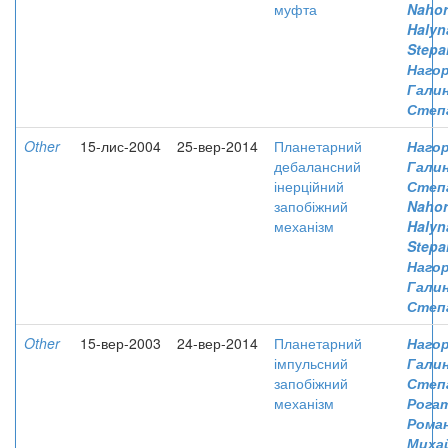
муфта
Nahor
Halyn
Stepa
Нагор
Гали
Степ
Other
15-лис-2004
25-вер-2014
Планетарний
Нагор
дебалансний
Гали
інерційний
Степ
запобіжний
Nahor
механізм
Halyn
Stepa
Нагор
Гали
Степ
Other
15-вер-2003
24-вер-2014
Планетарний
Нагор
імпульсний
Гали
запобіжний
Степ
механізм
Рога
Рома
Миха