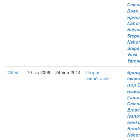
Степ
Вовк
Ярос
Nahor
Halyn
Stepa
Nahor
Stepa
Vovk, 
Yaros
Other
10-січ-2008
24-вер-2014
Патрон
Броща
запобіжний
Івано
Ігор 
Нагор
Гали
Степ
Brosc
Ivano
Hevko
Bohd
Nahor