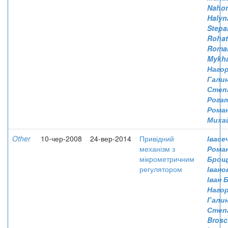
Nahor
Halyn
Stepa
Rohat
Roma
Mykha
Нагор
Гали
Степ
Рога
Рома
Миха
Other
10-чер-2008
24-вер-2014
Привідний
Івасе
механізм з
Рома
мікрометричним
Броща
регулятором
Івано
Іван 
Нагор
Гали
Степ
Brosc