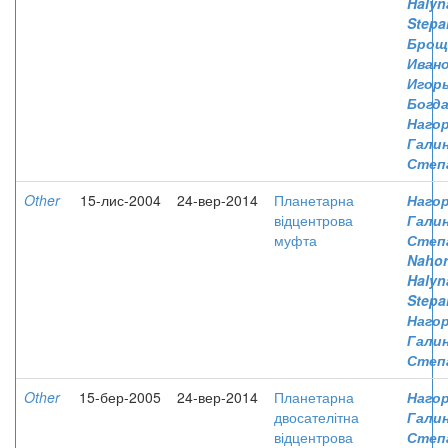
Halyn
Stepa
Броща
Иван
Игор
Богд
Нагор
Гали
Степ
Other
15-лис-2004
24-вер-2014
Планетарна
Нагор
відцентрова
Гали
муфта
Степ
Nahor
Halyn
Stepa
Нагор
Гали
Степ
Other
15-бер-2005
24-вер-2014
Планетарна
Нагор
двосателітна
Гали
відцентрова
Степ