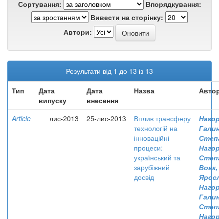
Сортування:
Впорядкування:
Вивести на сторінку:
Автори:
Результати від 1 до 13 із 13
Тип
Дата
Дата
Назва
Автор
випуску
внесення
Article
лис-2013
25-лис-2013
Вплив трансферу
Нагор
технологій на
Гали
інноваційні
Степ
процеси:
Нагор
український та
Степ
зарубіжний
Вовк,
досвід
Ярос
Нагор
Гали
Степ
Нагор