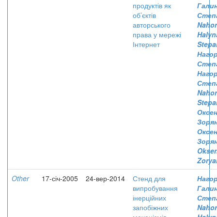
продуктів як
Гали
об’єктів
Степ
авторського
Nahor
права у мережі
Halyn
Інтернет
Stepa
Нагор
Степ
Нагор
Степ
Nahor
Stepa
Оксе
Зоря
Оксе
Зоря
Oksen
Zorya
Other
17-січ-2005
24-вер-2014
Стенд для
Нагор
випробування
Гали
інерційних
Степ
запобіжних
Nahor