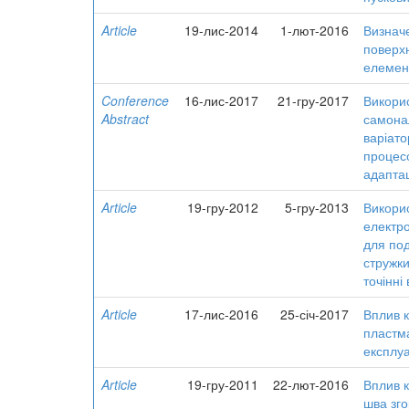
Article
19-лис-2014
1-лют-2016
Визнач
поверхн
елемент
Conference
16-лис-2017
21-гру-2017
Викори
Abstract
самона
варіато
процес
адапта
Article
19-гру-2012
5-гру-2013
Викорис
електр
для под
стружк
точінні
Article
17-лис-2016
25-січ-2017
Вплив к
пластма
експлуа
Article
19-гру-2011
22-лют-2016
Вплив к
шва зго