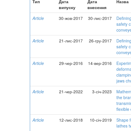
Тип
Дата
Дата
Назва
випуску
внесення
Article
30-жов-2017
30-лис-2017
Definin
safety c
convey
Article
21-лис-2017
26-гру-2017
Definin
safety c
convey
Article
29-чер-2016
14-вер-2016
Experim
deforma
clampin
jaws ch
Article
21-чер-2022
3-січ-2023
Mathema
the bra
transmi
flexible
Article
12-лис-2018
10-січ-2019
Shape f
lathes 