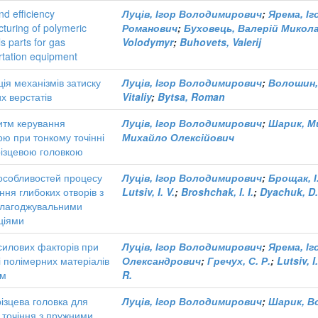
nd efficiency
Луців, Ігор Володимирович
;
Ярема, І
turing of polymeric
Романович
;
Буховець, Валерій Микол
s parts for gas
Volodymyr
;
Buhovets, Valerij
rtation equipment
ія механізмів затиску
Луців, Ігор Володимирович
;
Волошин,
х верстатів
Vitaliy
;
Bytsa, Roman
итм керування
Луців, Ігор Володимирович
;
Шарик, М
ю при тонкому точінні
Михайло Олексійович
різцевою головкою
 особливостей процесу
Луців, Ігор Володимирович
;
Брощак, І.
ння глибоких отворів з
Lutsiv, I. V.
;
Broshchak, I. I.
;
Dyachuk, D.
лагоджувальними
ціями
силових факторів при
Луців, Ігор Володимирович
;
Ярема, І
 полімерних матеріалів
Олександрович
;
Гречух, С. Р.
;
Lutsiv, I.
ям
R.
ізцева головка для
Луців, Ігор Володимирович
;
Шарик, В
 точіння з пружними