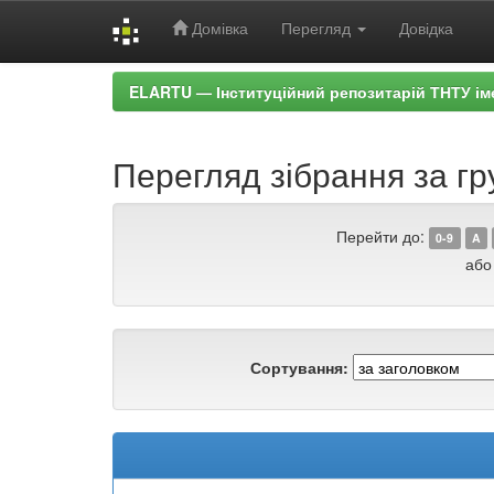
Домівка
Перегляд
Довідка
Skip
ELARTU — Інституційний репозитарій ТНТУ ім
navigation
Перегляд зібрання за гр
Перейти до:
0-9
A
або
Сортування: