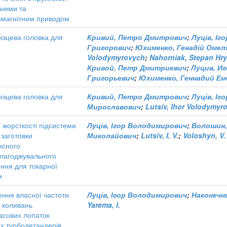
ними та
омагнітним приводом
ізцева головка для
Кривий, Петро Дмитрович
;
Луців, І
Григорович
;
Юхименко, Генадій Омел
Volodymyrovych
;
Nahorniak, Stepan Hr
Кривой, Петр Дмитриевич
;
Луцив, И
Григорьевич
;
Юхименко, Геннадий Ем
ізцева головка для
Кривий, Петро Дмитрович
;
Луців, І
Мирославович
;
Lutsiv, Ihor Volodymyr
ї жорсткості підсистеми
Луців, Ігор Володимирович
;
Волошин,
 заготовки
Миколайович
;
Lutsiv, I. V.
;
Voloshyn, V.
ксного
лагоджувального
ння для токарної
и
ення власної частоти
Луців, Ігор Володимирович
;
Наконечн
 коливань
Yarema, I.
асових лопаток
х турбодетандерів