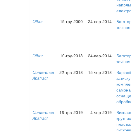
напрям
електр
Other
15-гру-2000
24-вер-2014
Багатор
точіння
Other
10-гру-2013
24-вер-2014
Багатор
точіння
Conference
22-тра-2018
15-чер-2018
Варіаці
Abstract
затиску
компле
самона
оснаще
обробк
Conference
16-тра-2019
4-чер-2019
Визнач
Abstract
крутних
пластм
пускови