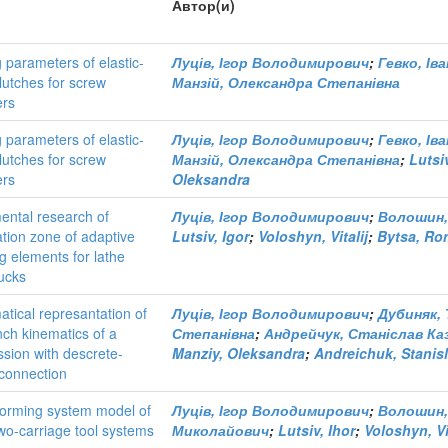
Автор(и)
g parameters of elastic-
Луців, Ігор Володимирович
;
Гевко, Ів
lutches for screw
Манзій, Олександра Степанівна
ers
g parameters of elastic-
Луців, Ігор Володимирович
;
Гевко, Ів
lutches for screw
Манзій, Олександра Степанівна
;
Lutsiv
ers
Oleksandra
ental research of
Луців, Ігор Володимирович
;
Волошин,
tion zone of adaptive
Lutsiv, Igor
;
Voloshyn, Vitalij
;
Bytsa, R
g elements for lathe
ucks
tical represantation of
Луців, Ігор Володимирович
;
Дубиняк,
nch kinematics of a
Степанівна
;
Андрейчук, Станіслав К
ssion with descrete-
Manziy, Oleksandra
;
Andreichuk, Stanis
 connection
orming system model of
Луців, Ігор Володимирович
;
Волошин,
two-carriage tool systems
Миколайович
;
Lutsiv, Ihor
;
Voloshyn, Vi