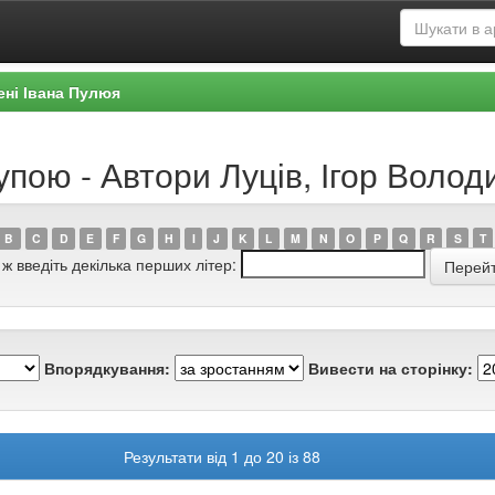
ені Івана Пулюя
упою - Автори Луців, Ігор Воло
B
C
D
E
F
G
H
I
J
K
L
M
N
O
P
Q
R
S
T
 ж введіть декілька перших літер:
Впорядкування:
Вивести на сторінку:
Результати від 1 до 20 із 88