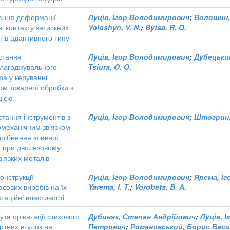
ення деформації
Луців, Ігор Володимирович
;
Волошин,
і контакту затискних
Voloshyn, V. N.
;
Bytsa, R. O.
ів адаптивного типу
стання
Луців, Ігор Володимирович
;
Дубецький,
лагоджувального
Tsiura, O. O.
ра у керуванні
ом токарної обробки з
цією
тання інструментів з
Луців, Ігор Володимирович
;
Штогрин,
омеханічним зв’язком
рібнення зливної
и при дволезовому
 в’язких металів
онструкції
Луців, Ігор Володимирович
;
Ярема, І
сових виробів на їх
Yarema, I. T.
;
Vorobets, B. A.
таційні властивості
ута орієнтації стикового
Дубиняк, Степан Андрійович
;
Луців, 
ртних втулок на
Петрович
;
Романовський, Борис Вас