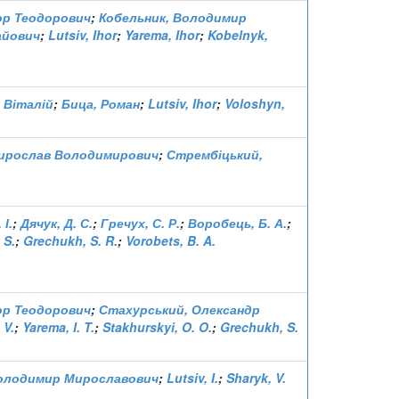
гор Теодорович
;
Кобельник, Володимир
айович
;
Lutsiv, Ihor
;
Yarema, Ihor
;
Kobelnyk,
 Віталій
;
Бица, Роман
;
Lutsiv, Ihor
;
Voloshyn,
ирослав Володимирович
;
Стрембіцький,
 І.
;
Дячук, Д. С.
;
Гречух, С. Р.
;
Воробець, Б. А.
;
 S.
;
Grechukh, S. R.
;
Vorobets, B. A.
гор Теодорович
;
Стахурський, Олександр
 V.
;
Yarema, I. T.
;
Stakhurskyi, O. O.
;
Grechukh, S.
олодимир Мирославович
;
Lutsiv, I.
;
Sharyk, V.