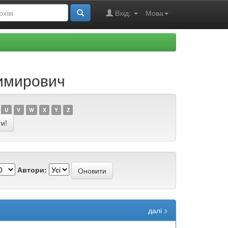
Вхід:
Мова
димирович
U
V
W
X
Y
Z
Автори:
далі >