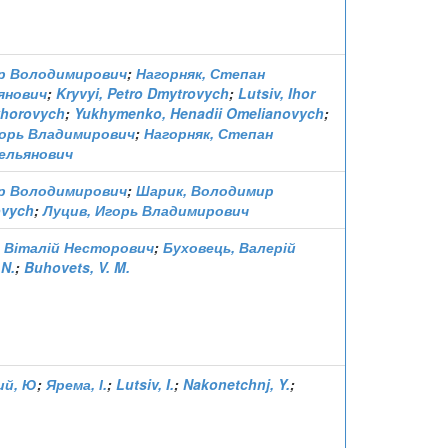
гор Володимирович
;
Нагорняк, Степан
янович
;
Kryvyi, Petro Dmytrovych
;
Lutsiv, Ihor
yhorovych
;
Yukhymenko, Henadii Omelianovych
;
горь Владимирович
;
Нагорняк, Степан
ельянович
гор Володимирович
;
Шарик, Володимир
ovych
;
Луцив, Игорь Владимирович
 Віталій Несторович
;
Буховець, Валерій
 N.
;
Buhovets, V. M.
ий, Ю
;
Ярема, І.
;
Lutsiv, I.
;
Nakonetchnj, Y.
;