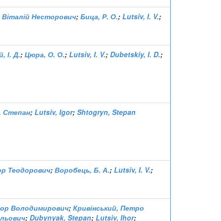
 Віталій Несторович
;
Бица, Р. О.
;
Lutsiv, I. V.
;
 І. Д.
;
Цюра, О. О.
;
Lutsiv, I. V.
;
Dubetskiy, I. D.
;
 Степан
;
Lutsiv, Igor
;
Shtogryn, Stepan
гор Теодорович
;
Воробець, Б. А.
;
Lutsiv, I. V.
;
Ігор Володимирович
;
Кривінський, Петро
ильович
;
Dubynyak, Stepan
;
Lutsiv, Ihor
;