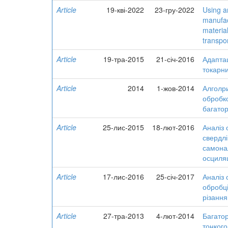
Article
19-кві-2022
23-гру-2022
Using a
manufac
material
transpo
Article
19-тра-2015
21-січ-2016
Адаптац
токарни
Article
2014
1-жов-2014
Алголр
обробко
багато
Article
25-лис-2015
18-лют-2016
Аналіз
свердлі
самона
осциля
Article
17-лис-2016
25-січ-2017
Аналіз 
обробці
різанн
Article
27-тра-2013
4-лют-2014
Багатор
тонкого