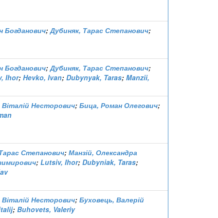
ан Богданович
;
Дубиняк, Тарас Степанович
;
ан Богданович
;
Дубиняк, Тарас Степанович
;
, Ihor
;
Hevko, Ivan
;
Dubynyak, Taras
;
Manzii,
 Віталій Несторович
;
Бица, Роман Олегович
;
oman
 Тарас Степанович
;
Манзій, Олександра
азимирович
;
Lutsiv, Ihor
;
Dubyniak, Taras
;
lav
 Віталій Несторович
;
Буховець, Валерій
talij
;
Buhovets, Valeriy