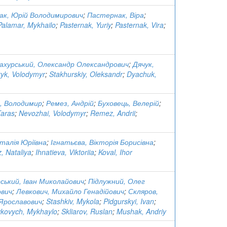
ак, Юрій Володимирович
;
Пастернак, Віра
;
Palamar, Mykhailo
;
Pasternak, Yuriy
;
Pasternak, Vira
;
ахурський, Олександр Олександрович
;
Дячук,
yk, Volodymyr
;
Stakhurskiy, Oleksandr
;
Dyachuk,
, Володимир
;
Ремез, Андрій
;
Буховець, Велерій
;
Taras
;
Nevozhai, Volodymyr
;
Remez, Andrii
;
талія Юріївна
;
Ігнатьєва, Вікторія Борисівна
;
 Nataliya
;
Ihnatieva, Viktoriia
;
Koval, Ihor
рський, Іван Миколайович
;
Підлужний, Олег
ович
;
Левкович, Михайло Генадійович
;
Скляров,
 Ярославович
;
Stashkiv, Mykola
;
Pidgurskyi, Ivan
;
kovych, Mykhaylo
;
Skliarov, Ruslan
;
Mushak, Andriy