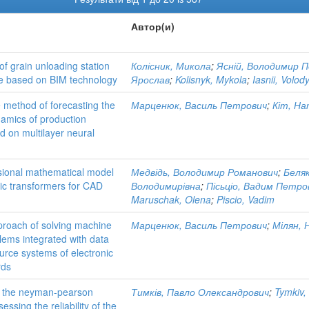
Автор(и)
f grain unloading station
Колісник, Микола
;
Ясній, Володимир 
re based on BIM technology
Ярослав
;
Kolisnyk, Mykola
;
Iasnii, Volod
e method of forecasting the
Марценюк, Василь Петрович
;
Кіт, На
namics of production
 on multilayer neural
ional mathematical model
Медвідь, Володимир Романович
;
Беляк
ric transformers for CAD
Володимирівна
;
Пісьціо, Вадим Петро
Maruschak, Olena
;
Piscio, Vadim
proach of solving machine
Марценюк, Василь Петрович
;
Мілян, 
lems integrated with data
urce systems of electronic
rds
f the neyman-pearson
Тимків, Павло Олександрович
;
Tymkiv,
sessing the reliability of the