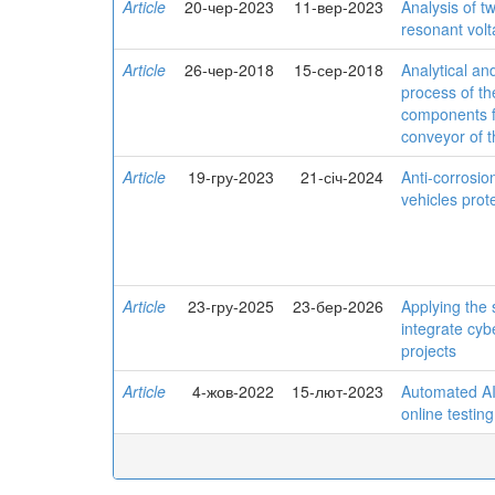
Article
20-чер-2023
11-вер-2023
Analysis of t
resonant volt
Article
26-чер-2018
15-сер-2018
Analytical an
process of th
components f
conveyor of 
Article
19-гру-2023
21-січ-2024
Anti-corrosio
vehicles prot
Article
23-гру-2025
23-бер-2026
Applying the
integrate cyb
projects
Article
4-жов-2022
15-лют-2023
Automated AI
online testin