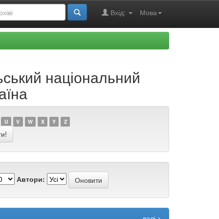
Вхід:
Мова
ьський національний
аїна
U
V
W
X
Y
Z
Автори:
далі >