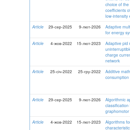
choice of the
coefficients 
low-intensity 
Article
29-сер-2025
9-лют-2026
Adaptive mul
for energy s
Article
4-жов-2022
15-лют-2023
Adaptive pid 
uninterruptib
charge curren
network
Article
25-січ-2022
25-гру-2022
Additive mat
consumption
Article
29-сер-2025
9-лют-2026
Algorithmic a
classificati
graphomotor 
Article
4-жов-2022
15-лют-2023
Algorithms fo
characteristi