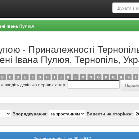
ені Івана Пулюя
рупою - Приналежності Тернопіл
ені Івана Пулюя, Тернопіль, Укр
B
C
D
E
F
G
H
I
J
K
L
M
N
O
P
Q
R
S
T
 ж введіть декілька перших літер:
Впорядкування:
Вивести на сторінку:
Результати від 1 до 20 із 587