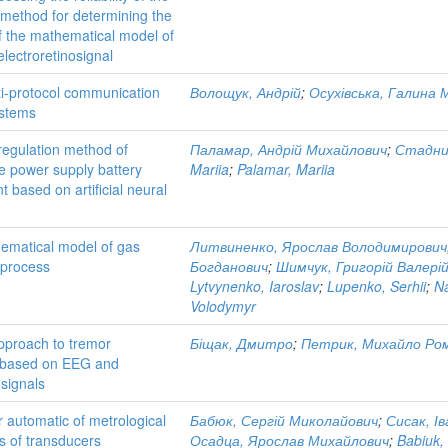
 method for determining the
of the mathematical model of
electroretinosignal
ti-protocol communication
Волощук, Андрій
;
Осухівська, Галина 
ystems
regulation method of
Паламар, Андрій Михайлович
;
Стадни
le power supply battery
Mariia
;
Palamar, Mariia
t based on artificial neural
hematical model of gas
Литвиненко, Ярослав Володимирович
 process
Богданович
;
Шимчук, Григорій Валері
Lytvynenko, Iaroslav
;
Lupenko, Serhii
;
N
Volodymyr
pproach to tremor
Біщак, Дмитро
;
Петрик, Михайло Ро
on based on EEG and
signals
r automatic of metrological
Бабюк, Сергій Миколайович
;
Сисак, І
cs of transducers
Осадца, Ярослав Михайлович
;
Babiuk,