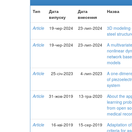
Тип
Дата
Дата
Назва
випуску
внесення
Article
19-чер-2024
23-лип-2024
3D modeling o
steel structu
Article
19-чер-2024
23-лип-2024
A multivariat
nonlinear dy
network based
models
Article
25-січ-2023
4-лип-2023
A one-dimens
of piezoelect
system
Article
31-жов-2019
13-тра-2020
About the ap
learning prob
from open so
medical reco
Article
16-кві-2019
15-сер-2019
Adaptation o
criteria for as