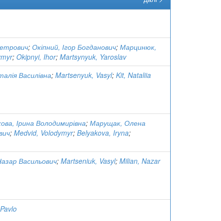
Петрович
;
Окіпний, Ігор Богданович
;
Марцинюк,
ymyr
;
Okipnyi, Ihor
;
Martsynyuk, Yaroslav
талія Василівна
;
Martsenyuk, Vasyl
;
Kit, Nataliia
ова, Ірина Володимирівна
;
Марущак, Олена
вич
;
Medvid, Volodymyr
;
Belyakova, Iryna
;
Назар Васильович
;
Martseniuk, Vasyl
;
Milian, Nazar
 Pavlo