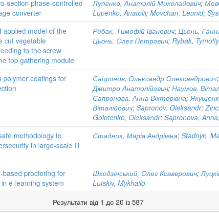
wo-section phase-controlled
Лупенко, Анатолій Миколайович
;
Мов
age converter
Lupenko, Anatolii
;
Movchan, Leonid
;
Sys
d applied model of the
Рибак, Тимофій Іванович
;
Цьонь, Ганн
e cut vegetable
Цьонь, Олег Петрович
;
Rybak, Tymofiy
eeding to the screw
the top gathering module
n polymer coatings for
Сапронов, Олександр Олександрович
ection
Дмитро Анатолійович
;
Наумов, Вітал
Сапронова, Анна Вікторівна
;
Якущенк
Віталійович
;
Sapronov, Oleksandr
;
Zinc
Golotenko, Oleksandr
;
Sapronova, Anna
 safe methodology to
Стадник, Марія Андріївна
;
Stadnyk, Ma
ersecurity in large-scale IT
-based proctoring for
Шкодзінський, Олег Ксаверович
;
Луцк
g in e-learning system
Lutskiv, Mykhailo
Результати від 1 до 20 із 587