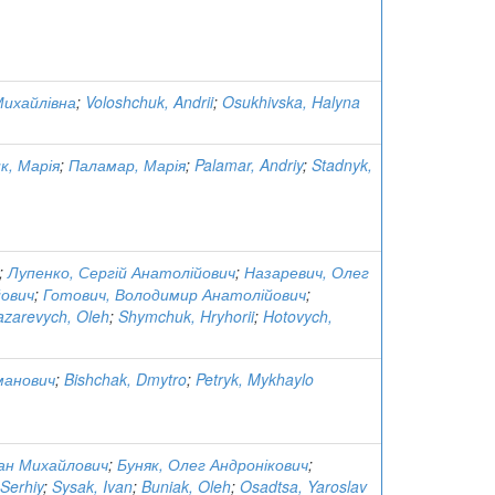
Михайлівна
;
Voloshchuk, Andrii
;
Osukhivska, Halyna
к, Марія
;
Паламар, Марія
;
Palamar, Andriy
;
Stadnyk,
;
Лупенко, Сергій Анатолійович
;
Назаревич, Олег
йович
;
Готович, Володимир Анатолійович
;
azarevych, Oleh
;
Shymchuk, Hryhorii
;
Hotovych,
манович
;
Bishchak, Dmytro
;
Petryk, Mykhaylo
ван Михайлович
;
Буняк, Олег Андронікович
;
 Serhiy
;
Sysak, Ivan
;
Buniak, Oleh
;
Osadtsa, Yaroslav