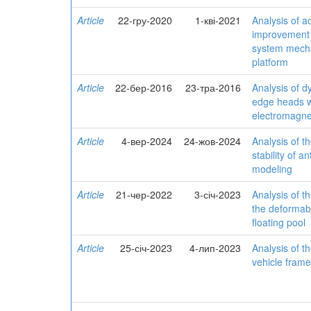
Article
22-гру-2020
1-кві-2021
Analysis of a
improvement
system mech
platform
Article
22-бер-2016
23-тра-2016
Analysis of d
edge heads wi
electromagnet
Article
4-вер-2024
24-жов-2024
Analysis of t
stability of 
modeling
Article
21-чер-2022
3-січ-2023
Analysis of th
the deformabi
floating pool
Article
25-січ-2023
4-лип-2023
Analysis of th
vehicle frame