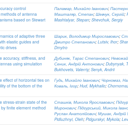
ccuracy control
Паламар, Михайло Іванович
;
Пастерн
 methods of antenna
Машталяр, Степан
;
Шевчук, Сергій
;
anisms based on Stewart
Mashtalyar, Stepan
;
Shevchuk, Sergiy
ynamics of adaptive three
Шарик, Володимир Мирославович
;
Ст
th elastic guides and
Дмитро Степанович
;
Lutsiv, Ihor
;
Shar
ic drives
Dmytro
he accuracy, stiffness, and
Дубиняк, Тарас Степанович
;
Невожай
antennas using simulation
Сеник, Андрій Антонович
;
Dubynyak, 
Bukhovets, Valerriy
;
Senyk, Andrii
e effect of horizontal ties on
Гудь, Михайло Іванович
;
Чорномаз, На
lity of the bottom of the
Коваль, Ігор
;
Hud, Mykhailo
;
Chornomaz,
e stress-strain state of the
Сташків, Микола Ярославович
;
Підгу
 by finite element method
Миронович
;
Підгурський, Микола Іван
Руслан Анатолійович
;
Мушак, Андрій
Pidluzhnyi, Oleh
;
Pidgurskyi, Mykola
;
Lev