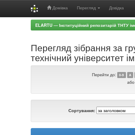
Домівка
Перегляд
Довідка
Skip
ELARTU — Інституційний репозитарій ТНТУ ім
navigation
Перегляд зібрання за г
технічний університет ім
Перейти до:
0-9
A
або
Сортування: