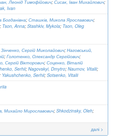
чан, Леонід Тимофійович
;
Сисак, Іван Михайлович
;
ak, Ivan
а Богданівна
;
Сташків, Микола Ярославович
;
;
Tson, Anna
;
Stashkiv, Mykola
;
Tson, Oleg
;
Зінченко, Сергій Миколайович
;
Наговський,
ій
;
Голотенко, Олександр Сергійович
;
о, Сергій Вікторович
;
Соценко, Віталій
henko, Serhii
;
Nagovskyi, Dmytro
;
Naumov, Vitalii
;
;
Yakushchenko, Serhii
;
Sotsenko, Vitalii
riia
ів, Михайло Мирославович
;
Shkodzinsky, Oleh
;
далі >